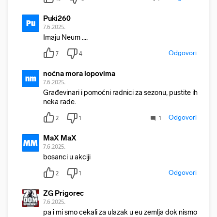
Puki260
Pu
7.6.2025.
Imaju Neum ....
Odgovori
7
4
noćna mora lopovima
nm
7.6.2025.
Građevinari i pomoćni radnici za sezonu, pustite ih
neka rade.
Odgovori
2
1
1
MaX MaX
MM
7.6.2025.
bosanci u akciji
Odgovori
2
1
ZG Prigorec
7.6.2025.
pa i mi smo cekali za ulazak u eu zemlja dok nismo