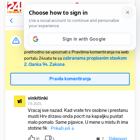
PRIJAVA
Komentari
17
Relevantni
Važna obavijest:
Svaki korisnik koji želi komentirati članke obvezan je
prethodno se upoznati s Pravilima komentiranja na web
portalu 24sata te sa
zabranama propisanim stavkom
2. članka 94. Zakona
.
Pravila komentiranja
vinkitinki
vi
7.6.2025.
Vracaj sve nazad. Kad vrate hrv osobne i prestanu
musti Hrv drzavu onda pocrt na kapaljku pustat
malo pomalo. Same pijavice. U mene u mistu ih ima
stotine fikti
Prikaži još ↓
Odgovori
10
5
7