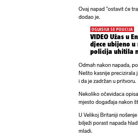
Ovaj napad "ostavit će traj
dodao je.
OGLASILA SE POLICIJA
VIDEO Užas u En
djece ubijeno 
policija uhitila 
Odmah nakon napada, polici
Nešto kasnije precizirala 
i da je zadržan u pritvoru.
Nekoliko očevidaca opisal
mjesto događaja nakon št
U Velikoj Britaniji nošenj
bilježi porast napada hla
mladi.