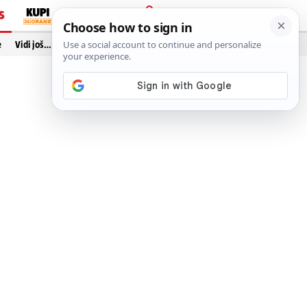
S
PRIJAVA
e
Vidi još…