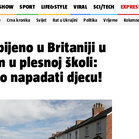
SHOW
SPORT
LIFE&STYLE
VIRAL
SCI/TECH
EXPRES
e
Crna kronika
Svijet
Rat u Ukrajini
Politika
Vrijeme
Kolumn
ijeno u Britaniji u
u plesnoj školi:
eo napadati djecu!