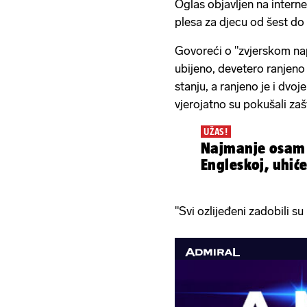
Oglas objavljen na intern
plesa za djecu od šest do
Govoreći o "zvjerskom nap
ubijeno, devetero ranjeno
stanju, a ranjeno je i dvoj
vjerojatno su pokušali zašt
UŽAS!
Najmanje osam 
Engleskoj, uhić
"Svi ozlijeđeni zadobili su