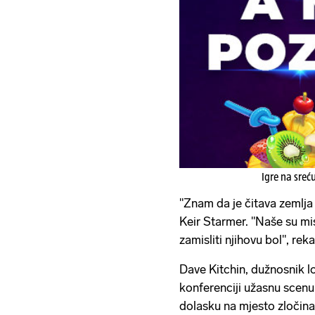
Igre na sreć
"Znam da je čitava zemlja
Keir Starmer. "Naše su mi
zamisliti njihovu bol", rek
Dave Kitchin, dužnosnik lo
konferenciji užasnu scenu 
dolasku na mjesto zločina