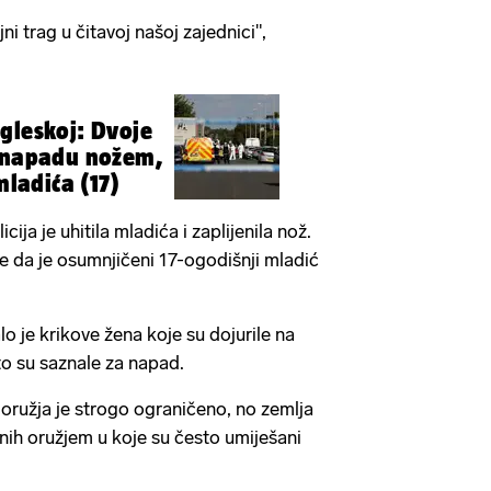
ni trag u čitavoj našoj zajednici",
gleskoj: Dvoje
u napadu nožem,
mladića (17)
ja je uhitila mladića i zaplijenila nož.
je da je osumnjičeni 17-ogodišnji mladić
o je krikove žena koje su dojurile na
o su saznale za napad.
e oružja je strogo ograničeno, no zemlja
dnih oružjem u koje su često umiješani