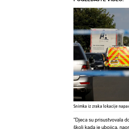
Snimka iz zraka lokacije nap
"Djeca su prisustvovala d
školi kada je ubojica, na