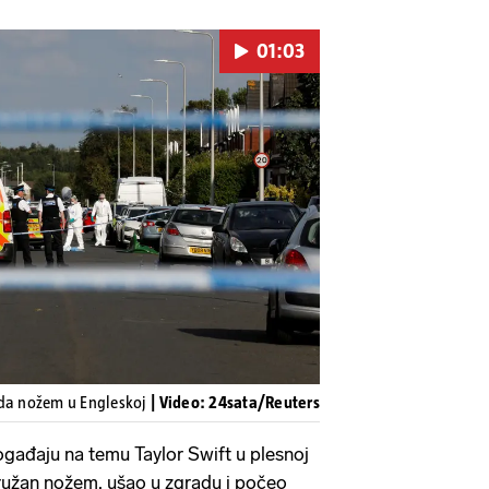
01:03
Pokretanje videa...
ada nožem u Engleskoj
| Video: 24sata/Reuters
ogađaju na temu Taylor Swift u plesnoj
oružan nožem, ušao u zgradu i počeo