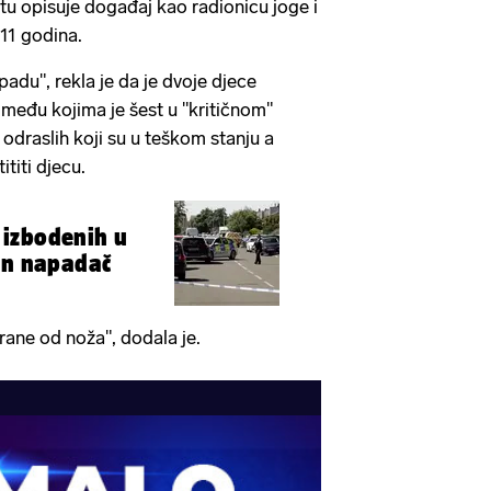
etu opisuje događaj kao radionicu joge i
 11 godina.
adu", rekla je da je dvoje djece
 među kojima je šest u "kritičnom"
e odraslih koji su u teškom stanju a
ititi djecu.
izbodenih u
en napadač
 rane od noža", dodala je.