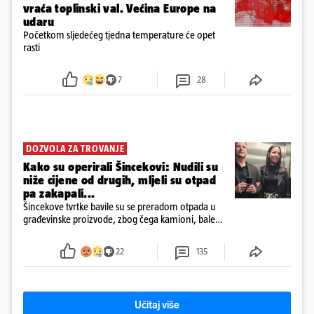
vraća toplinski val. Većina Europe na
udaru
Početkom sljedećeg tjedna temperature će opet
rasti
7
28
DOZVOLA ZA TROVANJE
Kako su operirali Šincekovi: Nudili su
niže cijene od drugih, mljeli su otpad
pa zakapali...
Šincekove tvrtke bavile su se preradom otpada u
građevinske proizvode, zbog čega kamioni, bale
plastike i samljeveni materijal dugo nisu izazivali
sumnju
22
135
Učitaj više