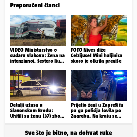
Preporučeni članci
VIDEO Ministarstvo o
FOTO Nives diže
sudaru vlakova: Žena na
Celzijuse! Mini haljinica
intenzivnoj, šestero ljudi
skoro je otkrila previše
teško ozlijeđeno
Detalji užasa u
Prijetio ženi u Zaprešiću
Slavonskom Brodu:
pa ga policija lovila po
Uhitili su ženu (37) zbog
Zagrebu. Na kraju se
smrti 71-godišnjeg
pijan zabio u ogradu
muškarca
Sve što je bitno, na dohvat ruke