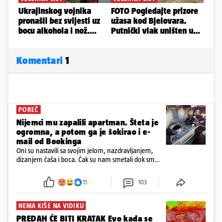
Komentari
1
POREČ
Nijemci mu zapalili apartman. Šteta je
ogromna, a potom ga je šokirao i e-
mail od Bookinga
Oni su nastavili sa svojim jelom, nazdravljanjem,
dizanjem čaša i boca. Čak su nam smetali dok smo
u panici kupili crijeva kako bismo pokušali ugasiti
požar, rekao je vlasnik
11
103
NEMA KIŠE NA VIDIKU
PREDAH ĆE BITI KRATAK Evo kada se