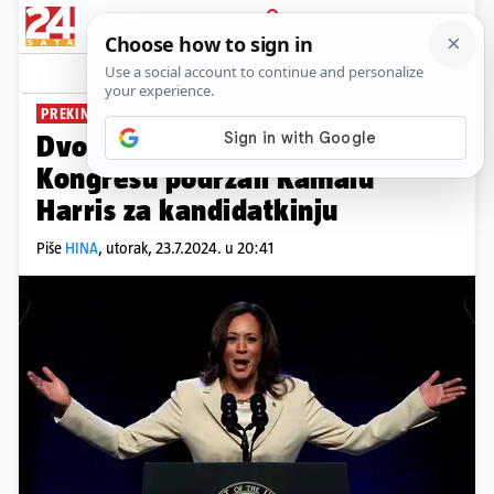
PRIJAVA
News
Komentari
1
PREKINULI ŠUTNJU
Dvojica čelnih demokrata u
Kongresu podržali Kamalu
Harris za kandidatkinju
Piše
HINA
,
utorak, 23.7.2024. u 20:41