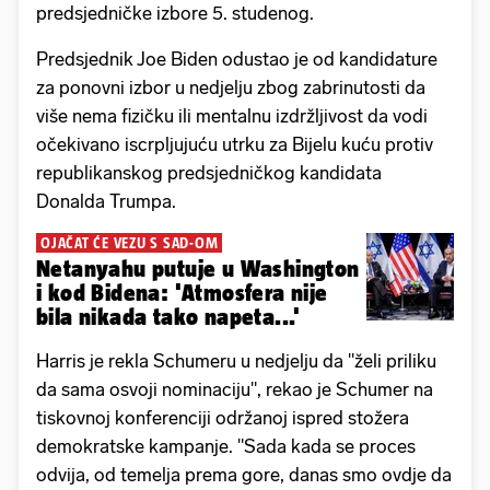
predsjedničke izbore 5. studenog.
Predsjednik Joe Biden odustao je od kandidature
za ponovni izbor u nedjelju zbog zabrinutosti da
više nema fizičku ili mentalnu izdržljivost da vodi
očekivano iscrpljujuću utrku za Bijelu kuću protiv
republikanskog predsjedničkog kandidata
Donalda Trumpa.
OJAČAT ĆE VEZU S SAD-OM
Netanyahu putuje u Washington
i kod Bidena: 'Atmosfera nije
bila nikada tako napeta...'
Harris je rekla Schumeru u nedjelju da "želi priliku
da sama osvoji nominaciju", rekao je Schumer na
tiskovnoj konferenciji održanoj ispred stožera
demokratske kampanje. "Sada kada se proces
odvija, od temelja prema gore, danas smo ovdje da