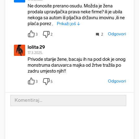
Ne donosite prerano osudu. Možda je žena
prodala upravljačka prava neke firme? ili je ubila
nekoga sa autom ili pljačka državnu imovinu ,ili ne
plaća porez , il
Prikaži još ↓
Odgovori
3
2
2
lolita 29
17.3.2025.
Privode starije žene, bacaju ih na pod dok je onog
monstruma daruvarca majka od žrtve tražila po
zadru umjesto njih!!
Odgovori
3
5