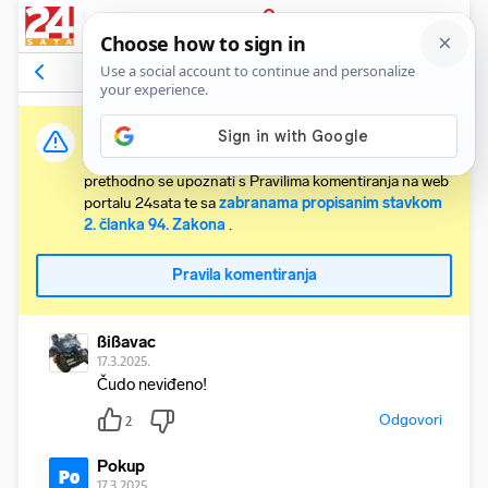
PRIJAVA
Komentari
5
Relevantni
Važna obavijest:
Svaki korisnik koji želi komentirati članke obvezan je
prethodno se upoznati s Pravilima komentiranja na web
portalu 24sata te sa
zabranama propisanim stavkom
2. članka 94. Zakona
.
Pravila komentiranja
ßißavac
17.3.2025.
Čudo neviđeno!
Odgovori
2
Pokup
Po
17.3.2025.