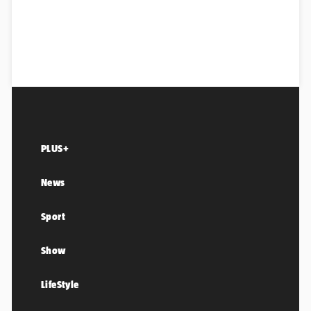
PLUS+
News
Sport
Show
LifeStyle