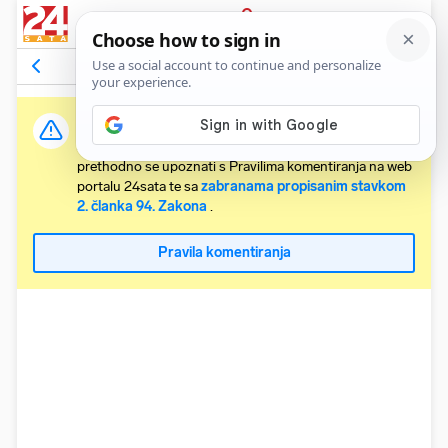
PRIJAVA
Komentari
Relevantni
Važna obavijest:
Svaki korisnik koji želi komentirati članke obvezan je
prethodno se upoznati s Pravilima komentiranja na web
portalu 24sata te sa
zabranama propisanim stavkom
2. članka 94. Zakona
.
Pravila komentiranja