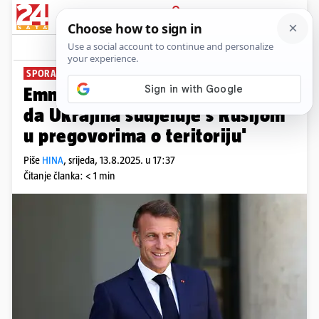
PRIJAVA
News
Komentari
1
SPORAZUM O PREKIDU VATRE
Emmanuel Macron: 'Trump želi
da Ukrajina sudjeluje s Rusijom
u pregovorima o teritoriju'
Piše
HINA
,
srijeda, 13.8.2025. u 17:37
Čitanje članka: < 1 min