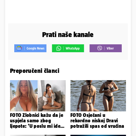
Prati naše kanale
Preporučeni članci
FOTO Zlobnici kažu da je
FOTO Osječani u
uspjela samo zbog
rekordno niskoj Dravi
ljepote: 'U poslu mi ide
potražili spas od vrućina
jer imam strategiju'