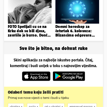
FOTO Spetljali su se na
Dnevni horoskop za
Krku dok su bili djeca,
četvrtak 6. kolovoza:
završilo je burno. Dončić
Blizancima odgovara
i Anamaria u novoj fazi
mir, a Vage imaju volje
za sve
Sve što je bitno, na dohvat ruke
Skini aplikaciju za najbolje iskustvo portala. Čitaj,
komentiraj i budi uvijek u toku s najnovijim vijestima.
Odaberi temu koju želiš pratiti
Primaj sve nove vijesti o temi i budi u tijeku
ukrajina
rusija
rat u ukrajini
emmanuel macron