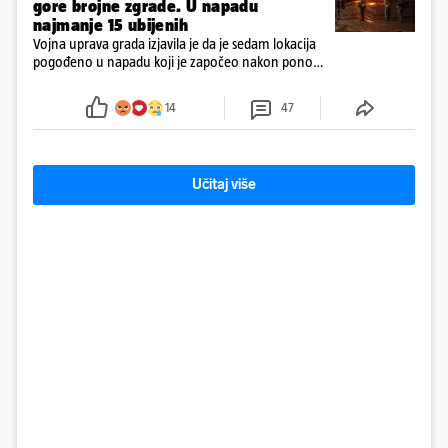
gore brojne zgrade. U napadu
najmanje 15 ubijenih
Vojna uprava grada izjavila je da je sedam lokacija
pogođeno u napadu koji je započeo nakon ponoći.
Upozorenja na zračni napad na Kijev ostala su na
snazi ​​više od jedan sat.
14
47
Učitaj više