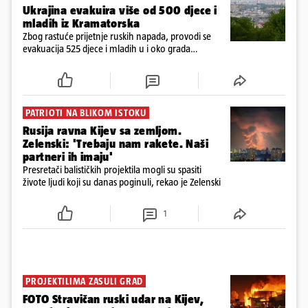
Ukrajina evakuira više od 500 djece i
mladih iz Kramatorska
Zbog rastuće prijetnje ruskih napada, provodi se
evakuacija 525 djece i mladih u i oko grada
Kramatorska na istoku Ukrajine, blizu crte bojišnice
PATRIOTI NA BLIKOM ISTOKU
Rusija ravna Kijev sa zemljom.
Zelenski: 'Trebaju nam rakete. Naši
partneri ih imaju'
Presretači balističkih projektila mogli su spasiti
živote ljudi koji su danas poginuli, rekao je Zelenski
1
PROJEKTILIMA ZASULI GRAD
FOTO Stravičan ruski udar na Kijev,