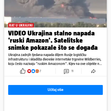
RAT U UKRAJINI
VIDEO Ukrajina stalno napada
'ruski Amazon'. Satelitske
snimke pokazale što se događa
Ukrajina zadnjih tjedana napada diljem Rusije logističku
infrastrukturu i skladišta divovske internetske trgovine Wildberries,
koju često nazivaju "ruskim Amazonom". Kijev na ove objekte ne
gleda samo kao na obična trgovačka skladišta, već tvrdi da ih ruske
7
11
snage koriste i za vojne potrebe, odnosno za skladištenje i
distribuciju dijelova za dronove i druge opreme koja se koristi u
ratu. S druge strane, napadi služe i kao izravan odgovor na ruska
bombardiranja ukrajinske poštanske i logističke infrastrukture te
Učitaj više
kao način da se ekonomske posljedice rata prenesu dublje na ruski
teritorij i približe običnim građanima.