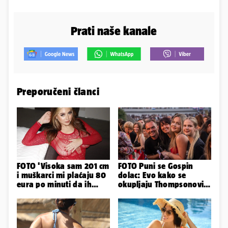
Prati naše kanale
Preporučeni članci
FOTO 'Visoka sam 201 cm
FOTO Puni se Gospin
i muškarci mi plaćaju 80
dolac: Evo kako se
eura po minuti da ih
okupljaju Thompsonovi
pokorim riječima'
obožavatelji u Imotskom