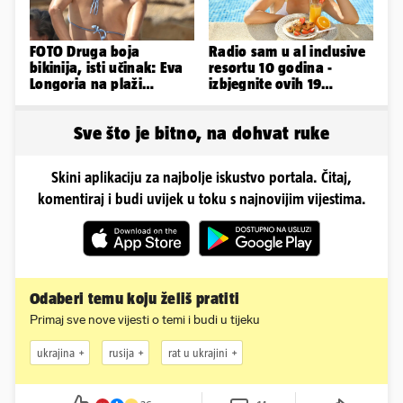
FOTO Druga boja
Radio sam u al inclusive
bikinija, isti učinak: Eva
resortu 10 godina -
Longoria na plaži
izbjegnite ovih 19
pipkala svoje zanosne
grešaka i olakšajte si
obline
odmor
Sve što je bitno, na dohvat ruke
Skini aplikaciju za najbolje iskustvo portala. Čitaj,
komentiraj i budi uvijek u toku s najnovijim vijestima.
Odaberi temu koju želiš pratiti
Primaj sve nove vijesti o temi i budi u tijeku
ukrajina
rusija
rat u ukrajini