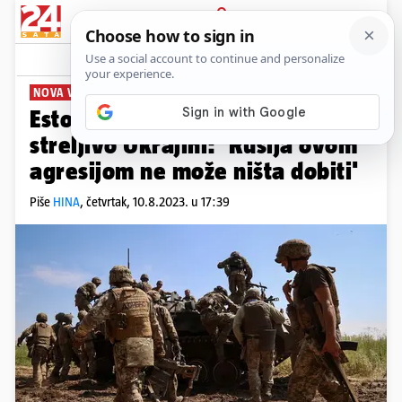
PRIJAVA
News
Komentari
14
NOVA VOJNA POMOĆ
Estonija šalje dodatno oružje i
streljivo Ukrajini: 'Rusija ovom
agresijom ne može ništa dobiti'
Piše
HINA
,
četvrtak, 10.8.2023. u 17:39