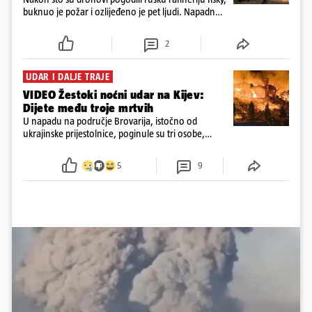
buknuo je požar i ozlijeđeno je pet ljudi. Napadnut
je i industrijski objekt u Samari, Moskva tvrdi da je
srušila 397 dronova
2
UDAR I DALJE TRAJE
VIDEO Žestoki noćni udar na Kijev:
Dijete među troje mrtvih
U napadu na područje Brovarija, istočno od
ukrajinske prijestolnice, poginule su tri osobe,
među kojima i jedno dijete
5
9