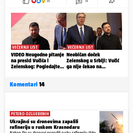
36
14
Komentari
14
PETERO OZLIJEĐENIH
Ukrajinci su dronovima zapalili
rafineriju u ruskom Krasnodaru
Nakon što su dronovi pogodili rusku rafineriju Ilsky,