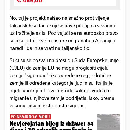
No, taj je projekt naišao na snažno protivljenje
talijanskih sudaca koji se bave pitanjima vezanim
uz tražitelje azila. Pozivajući se na europsko pravo
suci su odbili sve transfere migranata u Albaniju i
naredili da ih se vrati na talijansko tlo.
Suci su se pozvali na presudu Suda Europske unije
(CJEU) da zemlje EU ne mogu proglasiti cijelu
zemlju "sigurnom" ako određene regije dotične
zemlje ili određene kategorije ljudi nisu. Italija je
htjela upotrijebiti ovu metodu kako bi vratila te
migrante u njihove zemlje podrijetla, iako, prema
zakonu, nisu bile sto posto sigurne.
PO NEMIRNOM MORU
Nevjerojatan bijeg iz države: 54
djece i 30 odraslih preplivalo iz