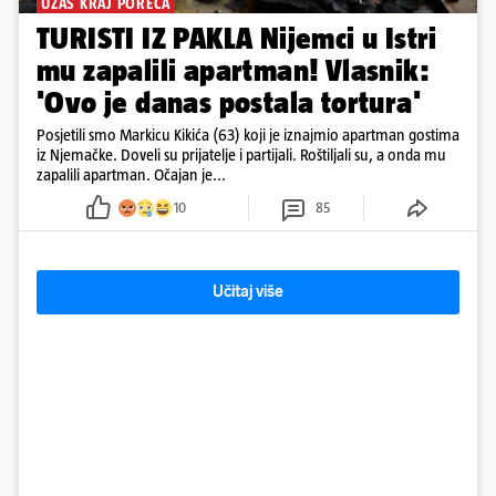
UŽAS KRAJ POREČA
TURISTI IZ PAKLA Nijemci u Istri
mu zapalili apartman! Vlasnik:
'Ovo je danas postala tortura'
Posjetili smo Markicu Kikića (63) koji je iznajmio apartman gostima
iz Njemačke. Doveli su prijatelje i partijali. Roštiljali su, a onda mu
zapalili apartman. Očajan je...
10
85
Učitaj više