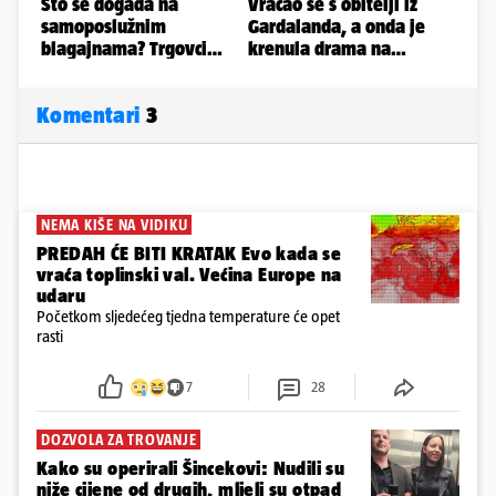
Komentari
3
NEMA KIŠE NA VIDIKU
PREDAH ĆE BITI KRATAK Evo kada se
vraća toplinski val. Većina Europe na
udaru
Početkom sljedećeg tjedna temperature će opet
rasti
7
28
DOZVOLA ZA TROVANJE
Kako su operirali Šincekovi: Nudili su
niže cijene od drugih, mljeli su otpad