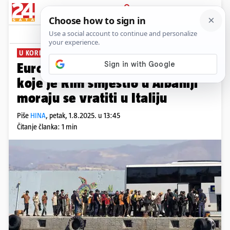
PRIJAVA
News
Komentari
3
U KORIST TALIJANSKIH SUDACA
Europski sud odlučio: Imigranti
koje je Rim smjestio u Albaniji
moraju se vratiti u Italiju
Piše
HINA
,
petak, 1.8.2025. u 13:45
Čitanje članka: 1 min