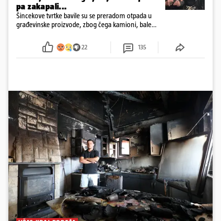
pa zakapali...
Šincekove tvrtke bavile su se preradom otpada u
građevinske proizvode, zbog čega kamioni, bale
plastike i samljeveni materijal dugo nisu izazivali
sumnju
22
135