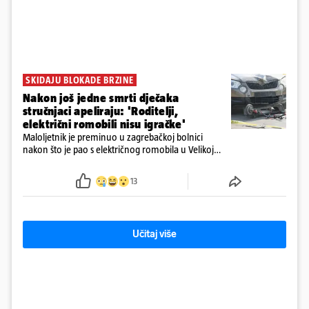
SKIDAJU BLOKADE BRZINE
Nakon još jedne smrti dječaka
stručnjaci apeliraju: 'Roditelji,
električni romobili nisu igračke'
Maloljetnik je preminuo u zagrebačkoj bolnici
nakon što je pao s električnog romobila u Velikoj
Gorici. Liječnici: ‘Ozljede su sve jezivije’
13
Učitaj više