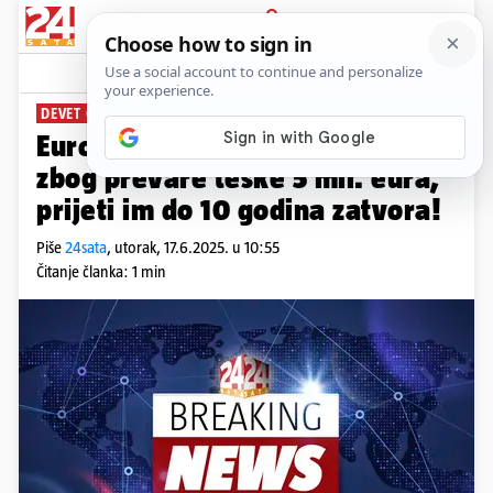
PRIJAVA
News
Komentari
19
DEVET OPTUŽENIH
Europski tužitelji digli optužnicu
zbog prevare teške 5 mil. eura,
prijeti im do 10 godina zatvora!
Piše
24sata
,
utorak, 17.6.2025. u 10:55
Čitanje članka: 1 min