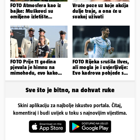
FOTO Atmosfera kao iz
Vruće poze uz koje akcija
bajke: Muškovci su
dulje traje, a ona će u
omiljeno izletište
svakoj uživati
Zadrana, pogledajte
zašto
FOTO Prije 11 godina
FOTO Rijeka srušila Ilves,
pjevala je himnu na
ali mogla je i uvjerljivije:
mimohodu, evo kako
Evo kadrova pobjede s
danas izgleda Mia
Rujevice
Negovetić
Sve što je bitno, na dohvat ruke
Skini aplikaciju za najbolje iskustvo portala. Čitaj,
komentiraj i budi uvijek u toku s najnovijim vijestima.