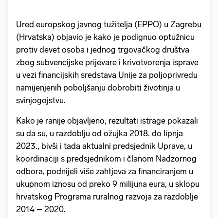
Ured europskog javnog tužitelja (EPPO) u Zagrebu
(Hrvatska) objavio je kako je podignuo optužnicu
protiv devet osoba i jednog trgovačkog društva
zbog subvencijske prijevare i krivotvorenja isprave
u vezi financijskih sredstava Unije za poljoprivredu
namijenjenih poboljšanju dobrobiti životinja u
svinjogojstvu.
Kako je ranije objavljeno, rezultati istrage pokazali
su da su, u razdoblju od ožujka 2018. do lipnja
2023., bivši i tada aktualni predsjednik Uprave, u
koordinaciji s predsjednikom i članom Nadzornog
odbora, podnijeli više zahtjeva za financiranjem u
ukupnom iznosu od preko 9 milijuna eura, u sklopu
hrvatskog Programa ruralnog razvoja za razdoblje
2014 – 2020.