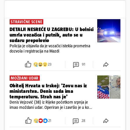
STRAVIČNE SCENE
DETALJI NESREĆE U ZAGREBU: U bolnici
umrla vozačica i putnik, auto se u
sudaru prepolovio
Policija je objavila da je vozačici istekla prometna
dozvola i registracija na Mazdi
23
91
MOŽDANI UDAR
Obitelj Hrvata u Irskoj: 'Zovu nas iz
ministarstva. Denis sada ima
temperaturu. Strah nas je'
Denis Vejzović (38) iz Rijeke početkom srpnja je
imao moždani udar. Operiran je i završio je u komi.
Obitelj ga želi prebaciti u Hrvatsku, kažu kako
tamošnji liječnici ne vjeruju u oporavak: 'Imamo
21
28
72 sata'