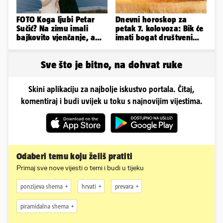
FOTO Koga ljubi Petar
Dnevni horoskop za
Sučić? Na zimu imali
petak 7. kolovoza: Bik će
bajkovito vjenčanje, a
imati bogat društveni
sada je na svijet stigao -
život, Rak se žrtvuje
sin!
Sve što je bitno, na dohvat ruke
Skini aplikaciju za najbolje iskustvo portala. Čitaj,
komentiraj i budi uvijek u toku s najnovijim vijestima.
Odaberi temu koju želiš pratiti
Primaj sve nove vijesti o temi i budi u tijeku
ponzijeva shema
hrvati
prevara
piramidalna shema