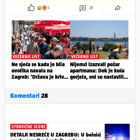
5
28
Komentari
28
STRAVIČNE SCENE
DETALJI NESREĆE U ZAGREBU: U bolnici