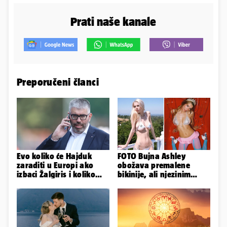
Prati naše kanale
Preporučeni članci
Evo koliko će Hajduk
FOTO Bujna Ashley
zaraditi u Europi ako
obožava premalene
izbaci Žalgiris i koliko
bikinije, ali njezinim
ako izbori ligašku fazu
fanovima to uopće ne
smeta