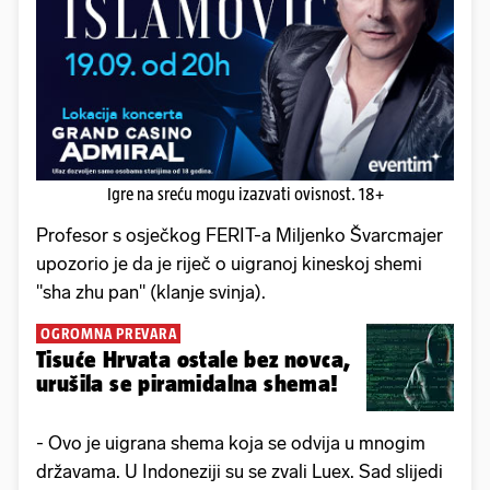
Igre na sreću mogu izazvati ovisnost. 18+
Profesor s osječkog FERIT-a Miljenko Švarcmajer
upozorio je da je riječ o uigranoj kineskoj shemi
"sha zhu pan" (klanje svinja).
OGROMNA PREVARA
Tisuće Hrvata ostale bez novca,
urušila se piramidalna shema!
- Ovo je uigrana shema koja se odvija u mnogim
državama. U Indoneziji su se zvali Luex. Sad slijedi