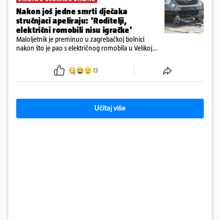
Nakon još jedne smrti dječaka
stručnjaci apeliraju: 'Roditelji,
električni romobili nisu igračke'
Maloljetnik je preminuo u zagrebačkoj bolnici
nakon što je pao s električnog romobila u Velikoj
Gorici. Liječnici: ‘Ozljede su sve jezivije’
13
Učitaj više