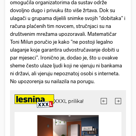
omogućila organizatorima da sustav održe
dovoljno dugo i privuku što više žrtava. Dok su
ulagači u grupama dijelili snimke svojih "dobitaka" i
računa plaćenih tim novcem, stručnjaci su na
društvenim mrežama upozoravali. Matematičar
Toni Milun poručio je kako "ne postoji legalno
ulaganje koje garantira udvostručavanje dobiti u
par mjeseci". Ironično je, dodao je, što u ovakve
sheme često ulaze ljudi koji ne vjeruju ni bankama
ni državi, ali vjeruju nepoznatoj osobi s interneta.
No upozorenja su nailazila na porugu.