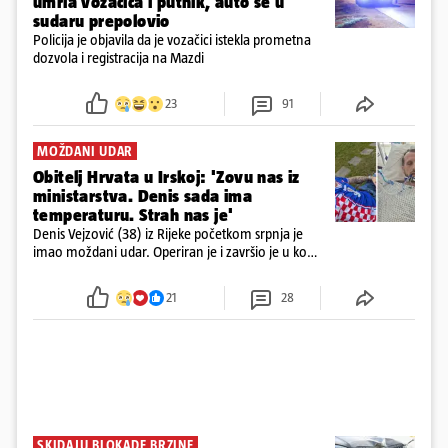
umrla vozačica i putnik, auto se u
sudaru prepolovio
Policija je objavila da je vozačici istekla prometna
dozvola i registracija na Mazdi
23
91
MOŽDANI UDAR
Obitelj Hrvata u Irskoj: 'Zovu nas iz
ministarstva. Denis sada ima
temperaturu. Strah nas je'
Denis Vejzović (38) iz Rijeke početkom srpnja je
imao moždani udar. Operiran je i završio je u komi.
Obitelj ga želi prebaciti u Hrvatsku, kažu kako
tamošnji liječnici ne vjeruju u oporavak: 'Imamo
21
28
72 sata'
SKIDAJU BLOKADE BRZINE