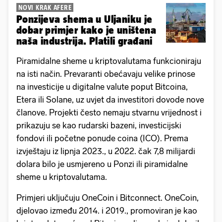
NOVI KRAK AFERE
Ponzijeva shema u Uljaniku je
dobar primjer kako je uništena
naša industrija. Platili građani
Piramidalne sheme u kriptovalutama funkcioniraju
na isti način. Prevaranti obećavaju velike prinose
na investicije u digitalne valute poput Bitcoina,
Etera ili Solane, uz uvjet da investitori dovode nove
članove. Projekti često nemaju stvarnu vrijednost i
prikazuju se kao rudarski bazeni, investicijski
fondovi ili početne ponude coina (ICO). Prema
izvještaju iz lipnja 2023., u 2022. čak 7,8 milijardi
dolara bilo je usmjereno u Ponzi ili piramidalne
sheme u kriptovalutama.
Primjeri uključuju OneCoin i Bitconnect. OneCoin,
djelovao između 2014. i 2019., promoviran je kao