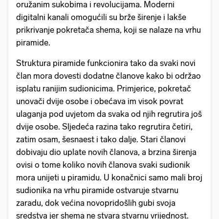
oružanim sukobima i revolucijama. Moderni
digitalni kanali omogućili su brže širenje i lakše
prikrivanje pokretača shema, koji se nalaze na vrhu
piramide.
Struktura piramide funkcionira tako da svaki novi
član mora dovesti dodatne članove kako bi održao
isplatu ranijim sudionicima. Primjerice, pokretač
unovači dvije osobe i obećava im visok povrat
ulaganja pod uvjetom da svaka od njih regrutira još
dvije osobe. Sljedeća razina tako regrutira četiri,
zatim osam, šesnaest i tako dalje. Stari članovi
dobivaju dio uplate novih članova, a brzina širenja
ovisi o tome koliko novih članova svaki sudionik
mora unijeti u piramidu. U konačnici samo mali broj
sudionika na vrhu piramide ostvaruje stvarnu
zaradu, dok većina novopridošlih gubi svoja
sredstva jer shema ne stvara stvarnu vrijednost.