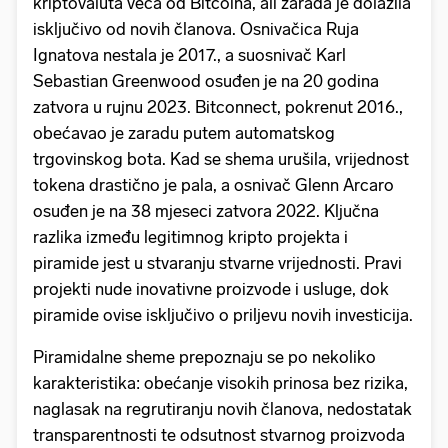
kriptovaluta veća od Bitcoina, ali zarada je dolazila
isključivo od novih članova. Osnivačica Ruja
Ignatova nestala je 2017., a suosnivač Karl
Sebastian Greenwood osuđen je na 20 godina
zatvora u rujnu 2023. Bitconnect, pokrenut 2016.,
obećavao je zaradu putem automatskog
trgovinskog bota. Kad se shema urušila, vrijednost
tokena drastično je pala, a osnivač Glenn Arcaro
osuđen je na 38 mjeseci zatvora 2022. Ključna
razlika između legitimnog kripto projekta i
piramide jest u stvaranju stvarne vrijednosti. Pravi
projekti nude inovativne proizvode i usluge, dok
piramide ovise isključivo o priljevu novih investicija.
Piramidalne sheme prepoznaju se po nekoliko
karakteristika: obećanje visokih prinosa bez rizika,
naglasak na regrutiranju novih članova, nedostatak
transparentnosti te odsutnost stvarnog proizvoda