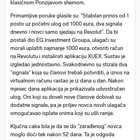
klasičnom Ponzijevom shemom.
Primamljive poruke glasile su: "Stabilan prinos od 1
posto uz početni ulog od 1000 eura, dva signala
dnevno i novci samo sjedaju na Revolut". Da bi
postali dio EG Investment Groupa, ulagači su
morali uplatiti najmanje 1000 eura, otvoriti račun
na Revolutu i instalirati aplikaciju XUEX. Sustav je
izgledao jednostavno. Svakodnevno su stizala dva
"signala" koja su članovi trebali potvrditi, a iznos na
virtualnom računu rastao je iz dana u dan. Nakon
mjesec dana aplikacija je prikazivala udvostručen
ulog. Oni koji su doveli nove članove dobivali su
dodatne signale, pa je priljev novca novih ulagača
omogućavao isplate onima koji su ušli ranije.
Ključna caka bila je da se do "zarađenog" novca
moglo doći tek nakon 52 dana. Ta je odgoda