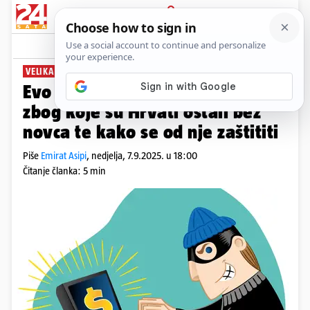
PRIJAVA
News
Komentari
28
VELIKA PREVARA
Evo što je piramidalna prevara
zbog koje su Hrvati ostali bez
novca te kako se od nje zaštititi
Piše
Emirat Asipi
,
nedjelja, 7.9.2025. u 18:00
Čitanje članka: 5 min