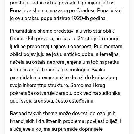
prestaju. Jedan od najpoznatijih primjera je tzv.
Ponzijeva shema, nazvana po Charlesu Ponziju koji
je ovu praksu popularizirao 1920-ih godina.
Piramidalne sheme predstavljaju vrlo star oblik
financijskih prevara, no čak i u 21. stoljeću mnogi
ljudi ne prepoznaju njihovu opasnost. Rudimentarni
oblici pojavljuju se još u antičko doba, a temeljna
načela su ostala nepromijenjena unatoč napretku
komunikacija, financija i tehnologija. Svaka
piramidalna prevara nužno dolazi do kraha zbog
svoje inherentne strukture. Samo mali krug
pokretača ostvaruje zaradu, dok većina sudionika
gubi svoja sredstva, često ušteđevinu.
Raspad takvih shema može dovesti do ozbiljnih
financijskih i društvenih problema; povijest bilježi i
slučajeve u kojima su piramide doprinijele