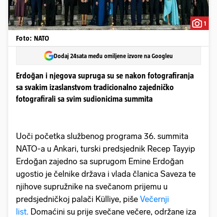
1
Foto: NATO
Dodaj 24sata među omiljene izvore na Googleu
Erdoğan i njegova supruga su se nakon fotografiranja
sa svakim izaslanstvom tradicionalno zajedničko
fotografirali sa svim sudionicima summita
Uoči početka službenog programa 36. summita
NATO-a u Ankari, turski predsjednik Recep Tayyip
Erdoğan zajedno sa suprugom Emine Erdoğan
ugostio je čelnike država i vlada članica Saveza te
njihove supružnike na svečanom prijemu u
predsjedničkoj palači Külliye, piše
Večernji
list.
Domaćini su prije svečane večere, održane iza