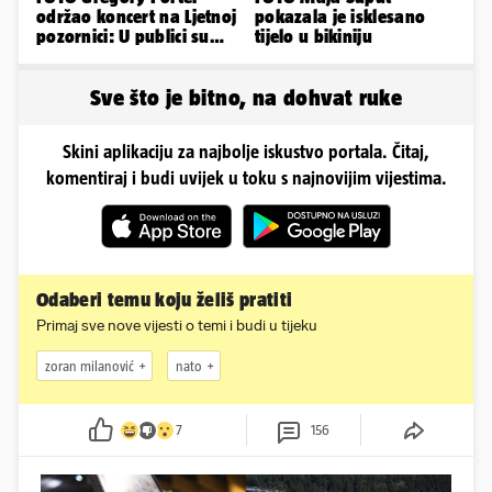
održao koncert na Ljetnoj
pokazala je isklesano
pozornici: U publici su
tijelo u bikiniju
bili Mateša i Blanka
Sve što je bitno, na dohvat ruke
Skini aplikaciju za najbolje iskustvo portala. Čitaj,
komentiraj i budi uvijek u toku s najnovijim vijestima.
Odaberi temu koju želiš pratiti
Primaj sve nove vijesti o temi i budi u tijeku
zoran milanović
nato
7
156