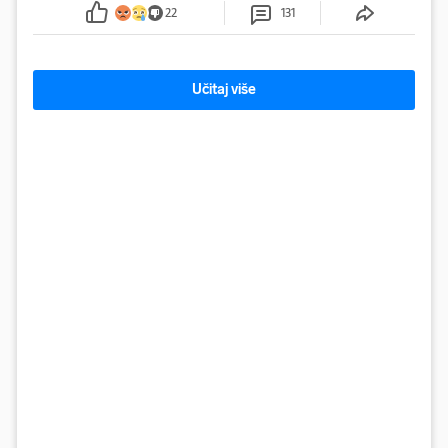
sumnju
22
131
Učitaj više