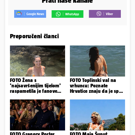
Prati naše kanale
Preporučeni članci
FOTO Žena s
FOTO Toplinski val na
'najsavršenijim tijelom'
vrhuncu: Poznate
raspametila je fanove
Hrvatice znaju da je spas
zaigranim fotkama iz
u minijaturnom bikiniju
plićaka
FOTO Gregory Porter
FOTO Maja Šuput