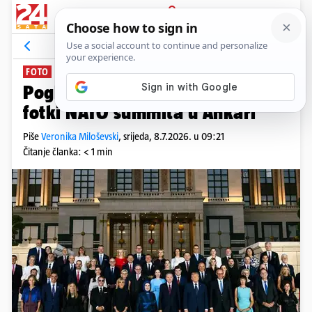
PRIJAVA
News
Komentari
156
FOTO
Pogledajte gdje je Milanović na
fotki NATO summita u Ankari
Piše
Veronika Miloševski
,
srijeda, 8.7.2026. u 09:21
Čitanje članka: < 1 min