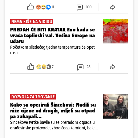
požar, rekao je vlasnik
11
100
NEMA KIŠE NA VIDIKU
PREDAH ĆE BITI KRATAK Evo kada se
vraća toplinski val. Većina Europe na
udaru
Početkom sljedećeg tjedna temperature će opet
rasti
7
28
DOZVOLA ZA TROVANJE
Kako su operirali Šincekovi: Nudili su
niže cijene od drugih, mljeli su otpad
pa zakapali...
Šincekove tvrtke bavile su se preradom otpada u
građevinske proizvode, zbog čega kamioni, bale
plastike i samljeveni materijal dugo nisu izazivali