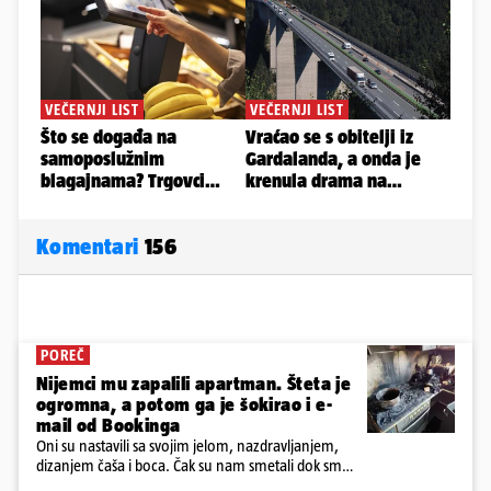
Komentari
156
POREČ
Nijemci mu zapalili apartman. Šteta je
ogromna, a potom ga je šokirao i e-
mail od Bookinga
Oni su nastavili sa svojim jelom, nazdravljanjem,
dizanjem čaša i boca. Čak su nam smetali dok smo
u panici kupili crijeva kako bismo pokušali ugasiti