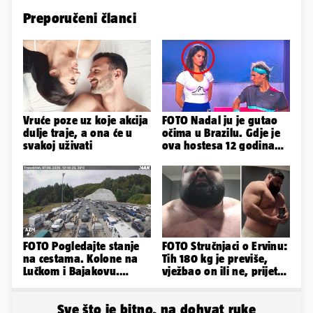
Preporučeni članci
Vruće poze uz koje akcija
FOTO Nadal ju je gutao
dulje traje, a ona će u
očima u Brazilu. Gdje je
svakoj uživati
ova hostesa 12 godina
poslije i kako izgleda?
FOTO Pogledajte stanje
FOTO Stručnjaci o Ervinu:
na cestama. Kolone na
Tih 180 kg je previše,
Lučkom i Bajakovu.
vježbao on ili ne, prijete
Problemi zbog vjetra
mu mnoge komplikacije
Sve što je bitno, na dohvat ruke