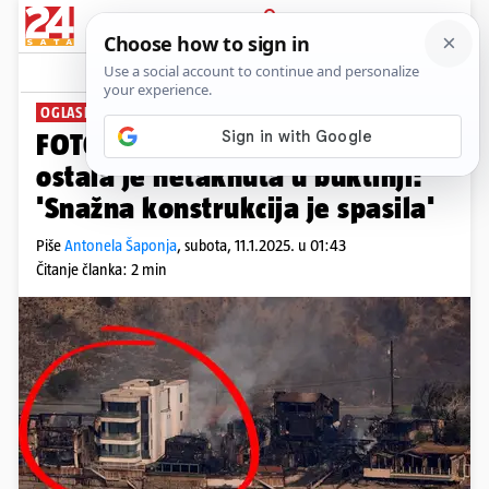
PRIJAVA
News
Komentari
76
OGLASIO SE VLASNIK NEKRETNINE
FOTO Čudo u Malibuu. Ova vila
ostala je netaknuta u buktinji:
'Snažna konstrukcija je spasila'
Piše
Antonela Šaponja
,
subota, 11.1.2025. u 01:43
Čitanje članka: 2 min