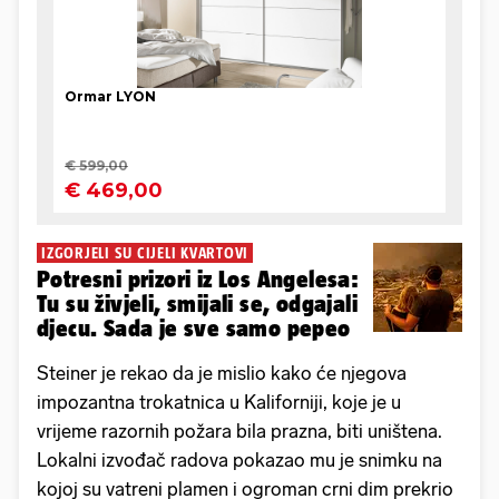
IZGORJELI SU CIJELI KVARTOVI
Potresni prizori iz Los Angelesa:
Tu su živjeli, smijali se, odgajali
djecu. Sada je sve samo pepeo
Steiner je rekao da je mislio kako će njegova
impozantna trokatnica u Kaliforniji, koje je u
vrijeme razornih požara bila prazna, biti uništena.
Lokalni izvođač radova pokazao mu je snimku na
kojoj su vatreni plamen i ogroman crni dim prekrio