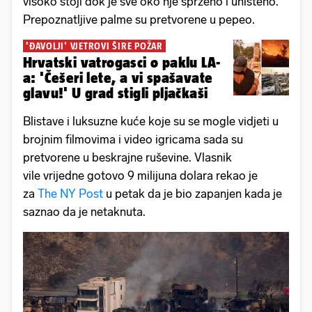
visoko stoji dok je sve oko nje sprženo i uništeno.
Prepoznatljive palme su pretvorene u pepeo.
'ĐAVOLJI' VJETROVI ŠIRE POŽAR
Hrvatski vatrogasci o paklu LA-
a: 'Češeri lete, a vi spašavate
glavu!' U grad stigli pljačkaši
Blistave i luksuzne kuće koje su se mogle vidjeti u
brojnim filmovima i video igricama sada su
pretvorene u beskrajne ruševine. Vlasnik
vile vrijedne gotovo 9 milijuna dolara rekao je
za
The NY Post
u petak da je bio zapanjen kada je
saznao da je netaknuta.