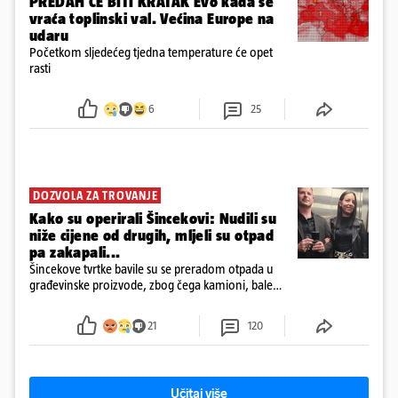
PREDAH ĆE BITI KRATAK Evo kada se
vraća toplinski val. Većina Europe na
udaru
Početkom sljedećeg tjedna temperature će opet
rasti
6
25
DOZVOLA ZA TROVANJE
Kako su operirali Šincekovi: Nudili su
niže cijene od drugih, mljeli su otpad
pa zakapali...
Šincekove tvrtke bavile su se preradom otpada u
građevinske proizvode, zbog čega kamioni, bale
plastike i samljeveni materijal dugo nisu izazivali
sumnju
21
120
Učitaj više