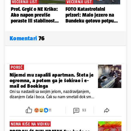
Komentari
76
POREČ
Nijemci mu zapalili apartman. Šteta je
ogromna, a potom ga je šokirao i e-
mail od Bookinga
Oni su nastavili sa svojim jelom, nazdravljanjem,
dizanjem čaša i boca. Čak su nam smetali dok smo
u panici kupili crijeva kako bismo pokušali ugasiti
požar, rekao je vlasnik
11
93
NEMA KIŠE NA VIDIKU