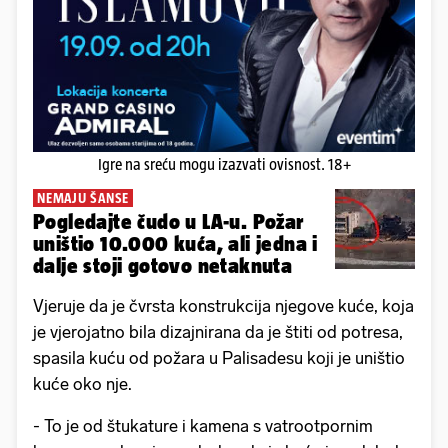
Igre na sreću mogu izazvati ovisnost. 18+
NEMAJU ŠANSE
Pogledajte čudo u LA-u. Požar
uništio 10.000 kuća, ali jedna i
dalje stoji gotovo netaknuta
Vjeruje da je čvrsta konstrukcija njegove kuće, koja
je vjerojatno bila dizajnirana da je štiti od potresa,
spasila kuću od požara u Palisadesu koji je uništio
kuće oko nje.
- To je od štukature i kamena s vatrootpornim