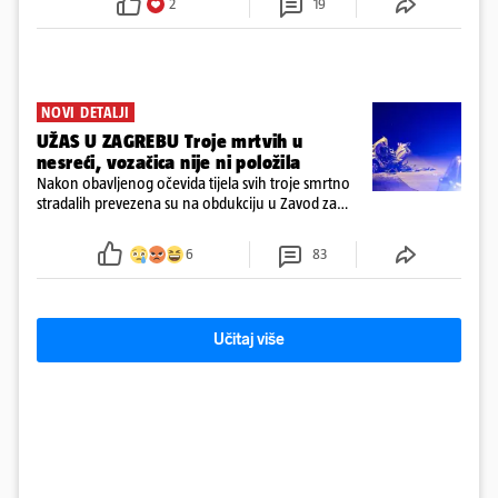
2
19
NOVI DETALJI
UŽAS U ZAGREBU Troje mrtvih u
nesreći, vozačica nije ni položila
Nakon obavljenog očevida tijela svih troje smrtno
stradalih prevezena su na obdukciju u Zavod za
sudsku medicinu i kriminalistiku u Zagrebu, a
policija nastavlja kriminalističko istraživanje
6
83
Učitaj više