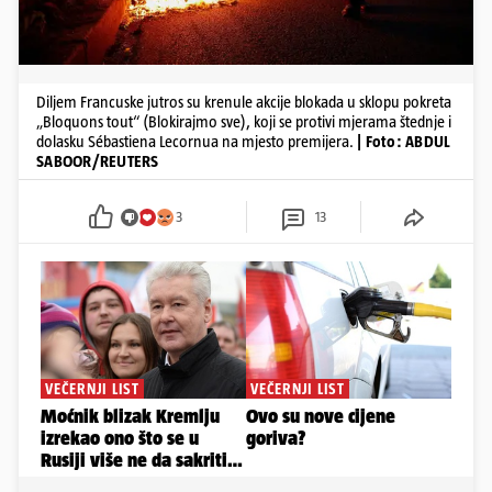
Diljem Francuske jutros su krenule akcije blokada u sklopu pokreta
„Bloquons tout“ (Blokirajmo sve), koji se protivi mjerama štednje i
dolasku Sébastiena Lecornua na mjesto premijera.
| Foto: ABDUL
SABOOR/REUTERS
3
13