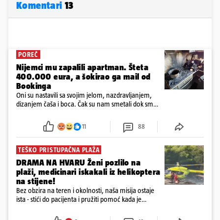
Komentari
13
POREČ
Nijemci mu zapalili apartman. Šteta
400.000 eura, a šokirao ga mail od
Bookinga
Oni su nastavili sa svojim jelom, nazdravljanjem,
dizanjem čaša i boca. Čak su nam smetali dok smo
u panici kupili crijeva kako bismo pokušali ugasiti
požar, rekao je vlasnik
11
88
TEŠKO PRISTUPAČNA PLAŽA
DRAMA NA HVARU Ženi pozlilo na
plaži, medicinari iskakali iz helikoptera
na stijene!
Bez obzira na teren i okolnosti, naša misija ostaje
ista - stići do pacijenta i pružiti pomoć kada je
najpotrebnija - objavilo je Ministarstvo zdravstva na
Facebooku