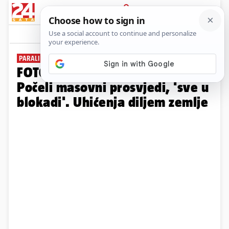
PRIJAVA
Galerija
Komentari
13
PARALIZIRALI CESTE
FOTO Dramatično u Francuskoj:
Počeli masovni prosvjedi, 'sve u
blokadi'. Uhićenja diljem zemlje