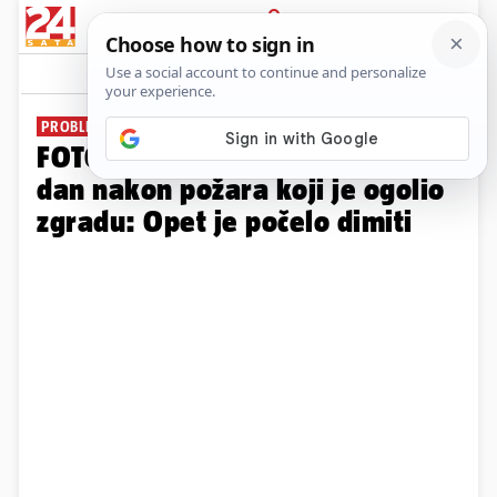
PRIJAVA
Galerija
Komentari
19
PROBLEMI I S PROMETOM
FOTO Evo kako izgleda Vjesnik
dan nakon požara koji je ogolio
zgradu: Opet je počelo dimiti