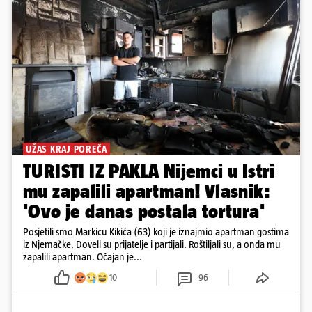
UŽAS KRAJ POREČA
TURISTI IZ PAKLA Nijemci u Istri
mu zapalili apartman! Vlasnik:
'Ovo je danas postala tortura'
Posjetili smo Markicu Kikića (63) koji je iznajmio apartman gostima
iz Njemačke. Doveli su prijatelje i partijali. Roštiljali su, a onda mu
zapalili apartman. Očajan je...
10
96