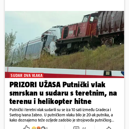
SUDAR DVA VLAKA
PRIZORI UŽASA Putnički vlak
smrskan u sudaru s teretnim, na
terenu i helikopter hitne
Putnički i teretni vlak sudarili su se iza 10 sati između Gradeca i
Svetog Ivana žabno. U putničkom vlaku bilo je 20-ak putnika, a
kako doznajemo teže ozljede zadobio je strojovođa putničkog
vlaka. Zatvoren je promet, a fotoreporteri Prigorskog objavili su
5
44