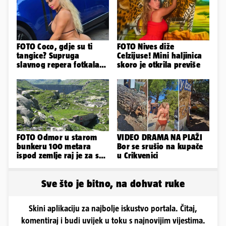
FOTO Coco, gdje su ti
FOTO Nives diže
tangice? Supruga
Celzijuse! Mini haljinica
slavnog repera fotkala
skoro je otkrila previše
se ispred auta i pokazala
sve
FOTO Odmor u starom
VIDEO DRAMA NA PLAŽI
bunkeru 100 metara
Bor se srušio na kupače
ispod zemlje raj je za sva
u Crikvenici
vaša osjetila
Sve što je bitno, na dohvat ruke
Skini aplikaciju za najbolje iskustvo portala. Čitaj,
komentiraj i budi uvijek u toku s najnovijim vijestima.