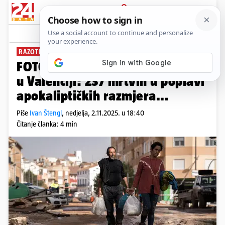
PRIJAVA
News
Komentari
0
RAZOTKRILA SVE SLABOSTI
FOTO Godina dana od katastrofe
u Valenciji: 237 mrtvih u poplavi
apokaliptičkih razmjera...
Piše
Ivan Štengl
,
nedjelja, 2.11.2025. u 18:40
Čitanje članka: 4 min