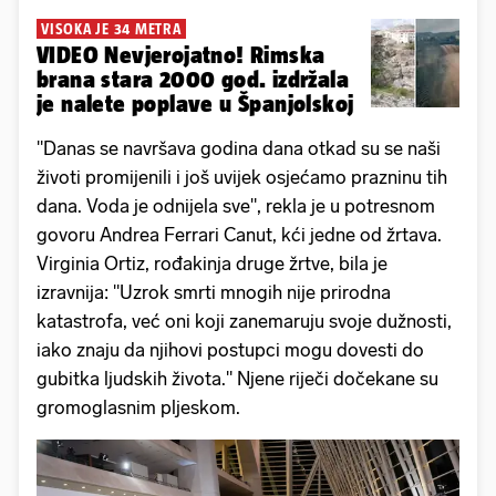
VISOKA JE 34 METRA
VIDEO Nevjerojatno! Rimska
brana stara 2000 god. izdržala
je nalete poplave u Španjolskoj
"Danas se navršava godina dana otkad su se naši
životi promijenili i još uvijek osjećamo prazninu tih
dana. Voda je odnijela sve", rekla je u potresnom
govoru Andrea Ferrari Canut, kći jedne od žrtava.
Virginia Ortiz, rođakinja druge žrtve, bila je
izravnija: "Uzrok smrti mnogih nije prirodna
katastrofa, već oni koji zanemaruju svoje dužnosti,
iako znaju da njihovi postupci mogu dovesti do
gubitka ljudskih života." Njene riječi dočekane su
gromoglasnim pljeskom.