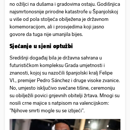
no ožiljci na dušama i gradovima ostaju. Godišnjica
najsmrtonosnije prirodne katastrofe u Španjolskoj
u više od pola stoljeća obilježena je državnom
komemoracijom, ali i prosvjedima koji jasno
govore da tuga nije umanjila bijes.
Sjećanje u sjeni optužbi
Središnji događaj bila je državna sahrana u
futurističkom kompleksu Grada umjetnosti i
znanosti, kojoj su nazočili španjolski kralj Felipe
VI., premijer Pedro Sánchez i druge visoke zvanice.
No, umjesto isključivo svečane tišine, ceremoniju
su obilježili povici gnjevnih obitelji žrtava. Mnogi su
nosili crne majice s natpisom na valencijskom:
"Njihove smrti mogle su se izbjeći".