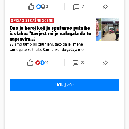
poslovanje nekretninama, a od osnutka nema
2
7
zaposlenih
OPISAO STRAŠNE SCENE
Ovo je heroj koji je spašavao putnike
iz vlaka: 'Savjest mi je nalagala da to
napravim...'
Svi smo tamo bili zbunjeni, tako da je i mene
samoga to šokiralo. Sam prizor događaja me
šokirao kada sam vidio, rekao je Božidar Zrinski
19
22
Učitaj više