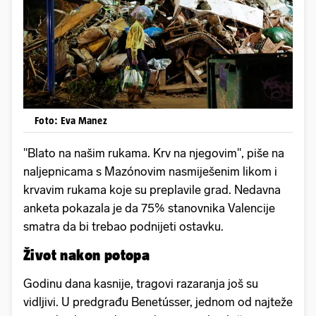
Foto: Eva Manez
"Blato na našim rukama. Krv na njegovim", piše na
naljepnicama s Mazónovim nasmiješenim likom i
krvavim rukama koje su preplavile grad. Nedavna
anketa pokazala je da 75% stanovnika Valencije
smatra da bi trebao podnijeti ostavku.
Život nakon potopa
Godinu dana kasnije, tragovi razaranja još su
vidljivi. U predgrađu Benetússer, jednom od najteže