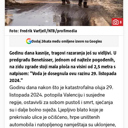
8
Foto: Fredrik Varfjell/NTB/profimedia
Dodaj 24sata među omiljene izvore na Googleu
Godinu dana kasnije, tragovi razaranja još su vidljivi. U
predgrađu Benetússer, jednom od najteže pogođenih,
na zidu zgrade stoji mala ploča na visini od 2,5 metra s
natpisom: "Voda je dosegnula ovu razinu 29. listopada
2024."
Godinu dana nakon što je katastrofalna oluja 29.
listopada 2024. potopila Valenciju i susjedne
regije, ostavivši za sobom pustoš i smrt, sjećanja
su i dalje bolno svježa. Ljepljivo blato koje je
prekrivalo ulice je očišćeno, hrpe uništenih
automobila i natopljenog namještaja su uklonjene,