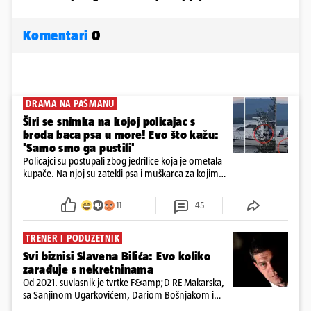
Komentari
0
DRAMA NA PAŠMANU
Širi se snimka na kojoj policajac s
broda baca psa u more! Evo što kažu:
'Samo smo ga pustili'
Policajci su postupali zbog jedrilice koja je ometala
kupače. Na njoj su zatekli psa i muškarca za kojim
se od ranije trage. Muškarac je pružao otpor te su
ga uhitili, a psa je preuzeo komunalni redar
11
45
TRENER I PODUZETNIK
Svi biznisi Slavena Bilića: Evo koliko
zarađuje s nekretninama
Od 2021. suvlasnik je tvrtke F&amp;D RE Makarska,
sa Sanjinom Ugarkovićem, Dariom Bošnjakom i
Dobrislavom Hrkaćem. Tvrtka je registrirana za