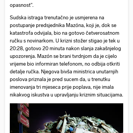
opasnost".
Sudska istraga trenutačno je usmjerena na
postupanje predsjednika Mazóna, koji je, dok se
katastrofa odvijala, bio na gotovo četverosatnom
ručku s novinarkom. U krizni stožer stigao je tek u
20:28, gotovo 20 minuta nakon slanja zakašnjelog
upozorenja. Mazón se brani tvrdnjom da je cijelo
vrijeme bio informiran telefonom, no odbija otkriti
detalje ručka. Njegova bivša ministrica unutarnjih
poslova priznala je pred sucem da, u trenutku
imenovanja tri mjeseca prije poplava, nije imala
nikakvog iskustva u upravljanju kriznim situacijama.