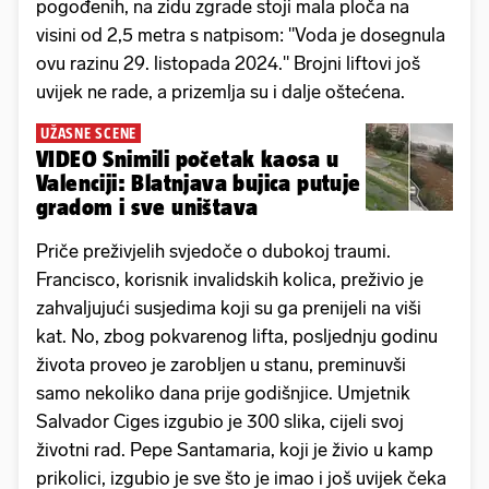
pogođenih, na zidu zgrade stoji mala ploča na
visini od 2,5 metra s natpisom: "Voda je dosegnula
ovu razinu 29. listopada 2024." Brojni liftovi još
uvijek ne rade, a prizemlja su i dalje oštećena.
UŽASNE SCENE
VIDEO Snimili početak kaosa u
Valenciji: Blatnjava bujica putuje
gradom i sve uništava
Priče preživjelih svjedoče o dubokoj traumi.
Francisco, korisnik invalidskih kolica, preživio je
zahvaljujući susjedima koji su ga prenijeli na viši
kat. No, zbog pokvarenog lifta, posljednju godinu
života proveo je zarobljen u stanu, preminuvši
samo nekoliko dana prije godišnjice. Umjetnik
Salvador Ciges izgubio je 300 slika, cijeli svoj
životni rad. Pepe Santamaria, koji je živio u kamp
prikolici, izgubio je sve što je imao i još uvijek čeka