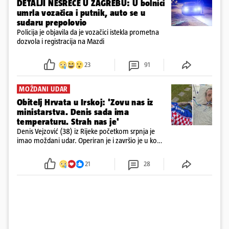
DETALJI NESREĆE U ZAGREBU: U bolnici
umrla vozačica i putnik, auto se u
sudaru prepolovio
Policija je objavila da je vozačici istekla prometna
dozvola i registracija na Mazdi
23
91
MOŽDANI UDAR
Obitelj Hrvata u Irskoj: 'Zovu nas iz
ministarstva. Denis sada ima
temperaturu. Strah nas je'
Denis Vejzović (38) iz Rijeke početkom srpnja je
imao moždani udar. Operiran je i završio je u komi.
Obitelj ga želi prebaciti u Hrvatsku, kažu kako
tamošnji liječnici ne vjeruju u oporavak: 'Imamo
21
28
72 sata'