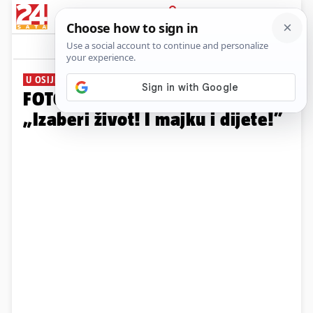
PRIJAVA
Galerija
Komentari
78
U OSIJEKU
FOTO Hod za život pod geslom:
„Izaberi život! I majku i dijete!”