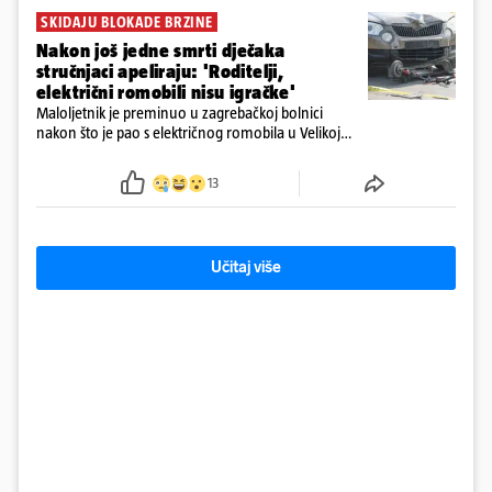
SKIDAJU BLOKADE BRZINE
Nakon još jedne smrti dječaka
stručnjaci apeliraju: 'Roditelji,
električni romobili nisu igračke'
Maloljetnik je preminuo u zagrebačkoj bolnici
nakon što je pao s električnog romobila u Velikoj
Gorici. Liječnici: ‘Ozljede su sve jezivije’
13
Učitaj više