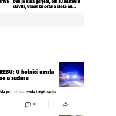
REBU: U bolnici umrla
 se u sudaru
tekla prometna dozvola i registracija
92