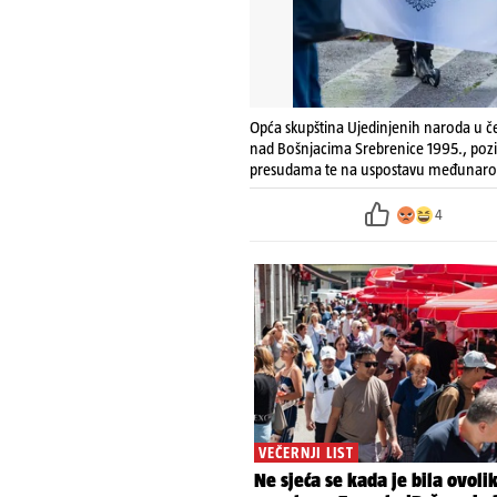
Opća skupština Ujedinjenih naroda u če
nad Bošnjacima Srebrenice 1995., poziv
presudama te na uspostavu međunarodn
4