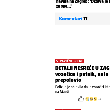
Komentari
17
STRAVIČNE SCENE
DETALJI NESREĆE U ZAG
vozačica i putnik, auto
prepolovio
Policija je objavila da je vozačici is
na Mazdi
23