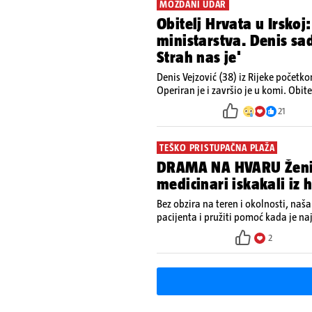
MOŽDANI UDAR
Obitelj Hrvata u Irskoj:
ministarstva. Denis s
Strah nas je'
Denis Vejzović (38) iz Rijeke početk
Operiran je i završio je u komi. Obite
kako tamošnji liječnici ne vjeruju u
21
TEŠKO PRISTUPAČNA PLAŽA
DRAMA NA HVARU Ženi p
medicinari iskakali iz 
Bez obzira na teren i okolnosti, naša 
pacijenta i pružiti pomoć kada je naj
Ministarstvo zdravstva na Facebook
2