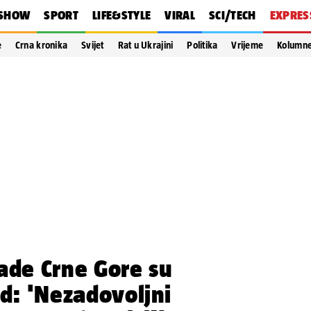
SHOW
SPORT
LIFE&STYLE
VIRAL
SCI/TECH
EXPRES
e
Crna kronika
Svijet
Rat u Ukrajini
Politika
Vrijeme
Kolumn
ade Crne Gore su
ed: 'Nezadovoljni