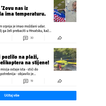
 'Zovu nas iz
ada ima temperaturu.
om srpnja je imao moždani udar.
lj ga želi prebaciti u Hrvatsku, kažu
 oporavak: 'Imamo 72 sata'
30
ozlilo na plaži,
helikoptera na stijene!
misija ostaje ista - stići do
potrebnija - objavilo je
u
19
Učitaj više