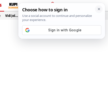
S
PRIJAVA
e
Vidi još…