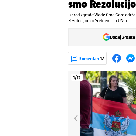
smo Rezolucijo
Ispred zgrade Vlade Crne Gore održ
Rezolucijom o Srebrenici u UN-u
Dodaj 24sata
Komentari
17
1/12