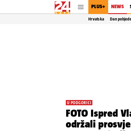
PLUS+
NEWS
Hrvatska
Dan pobjed
U PODGORICI
FOTO Ispred Vl
održali prosvj