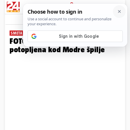
PRIJAVA
Galerija
Komentari
0
SMETA GRAĐANIMA I TURISTIMA
FOTO Jedrilica danima stoji
potopljena kod Modre špilje