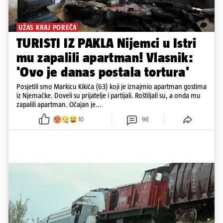
UŽAS KRAJ POREČA
TURISTI IZ PAKLA Nijemci u Istri
mu zapalili apartman! Vlasnik:
'Ovo je danas postala tortura'
Posjetili smo Markicu Kikića (63) koji je iznajmio apartman gostima
iz Njemačke. Doveli su prijatelje i partijali. Roštiljali su, a onda mu
zapalili apartman. Očajan je...
10
96