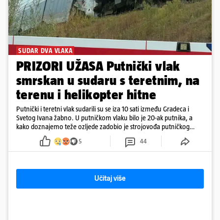
SUDAR DVA VLAKA
PRIZORI UŽASA Putnički vlak
smrskan u sudaru s teretnim, na
terenu i helikopter hitne
Putnički i teretni vlak sudarili su se iza 10 sati između Gradeca i
Svetog Ivana žabno. U putničkom vlaku bilo je 20-ak putnika, a
kako doznajemo teže ozljede zadobio je strojovođa putničkog
vlaka. Zatvoren je promet, a fotoreporteri Prigorskog objavili su
5
44
prve snimke s mjesta sudara
Učitaj više