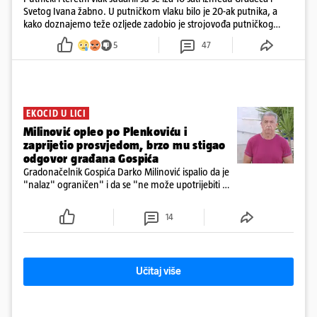
Svetog Ivana žabno. U putničkom vlaku bilo je 20-ak putnika, a
kako doznajemo teže ozljede zadobio je strojovođa putničkog
vlaka. Zatvoren je promet, a fotoreporteri Prigorskog objavili su
5
47
prve snimke s mjesta sudara
EKOCID U LICI
Milinović opleo po Plenkoviću i
zaprijetio prosvjedom, brzo mu stigao
odgovor građana Gospića
Gradonačelnik Gospića Darko Milinović ispalio da je
"nalaz" ograničen" i da se "ne može upotrijebiti za
sudske sporove". Građani Gospića ga podsjetili da
ga je naručio Uskok i da je dio spisa
14
Učitaj više