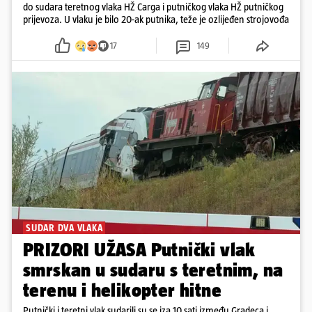
do sudara teretnog vlaka HŽ Carga i putničkog vlaka HŽ putničkog
prijevoza. U vlaku je bilo 20-ak putnika, teže je ozlijeđen strojovođa
17
149
SUDAR DVA VLAKA
PRIZORI UŽASA Putnički vlak
smrskan u sudaru s teretnim, na
terenu i helikopter hitne
Putnički i teretni vlak sudarili su se iza 10 sati između Gradeca i