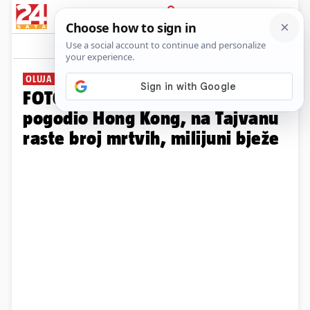
PRIJAVA
Galerija
Komentari
2
OLUJA POGODILA AZIJU
FOTO Katastrofa: Supertajfun
pogodio Hong Kong, na Tajvanu
raste broj mrtvih, milijuni bježe