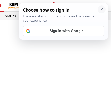
S
PRIJAVA
e
Vidi još…