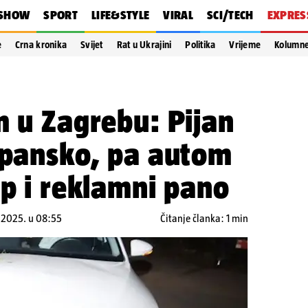
SHOW
SPORT
LIFE&STYLE
VIRAL
SCI/TECH
EXPRES
e
Crna kronika
Svijet
Rat u Ukrajini
Politika
Vrijeme
Kolumn
m u Zagrebu: Pijan
Špansko, pa autom
up i reklamni pano
7.2025. u 08:55
Čitanje članka: 1 min