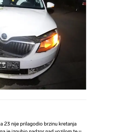
23 nije prilagodio brzinu kretanja
a je izgubio nadzor nad vozilom te u