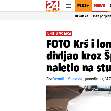
PLUS+
NEWS
Hrvatska
Dan pobjed
UHITILI VOZAČA
FOTO Krš i lo
divljao kroz 
naletio na st
Piše
Veronika Miloševski
,
ponedjeljak, 14.