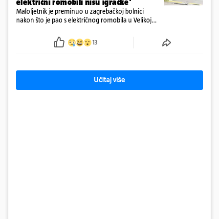
električni romobili nisu igračke'
Maloljetnik je preminuo u zagrebačkoj bolnici
nakon što je pao s električnog romobila u Velikoj
Gorici. Liječnici: ‘Ozljede su sve jezivije’
13
Učitaj više