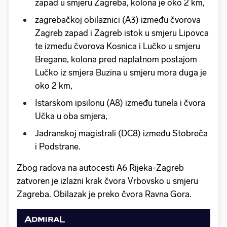
zapad u smjeru Zagreba, kolona je oko 2 km,
zagrebačkoj obilaznici (A3) između čvorova
Zagreb zapad i Zagreb istok u smjeru Lipovca
te između čvorova Kosnica i Lučko u smjeru
Bregane, kolona pred naplatnom postajom
Lučko iz smjera Buzina u smjeru mora duga je
oko 2 km,
Istarskom ipsilonu (A8) između tunela i čvora
Učka u oba smjera,
Jadranskoj magistrali (DC8) između Stobreča
i Podstrane.
Zbog radova na autocesti A6 Rijeka-Zagreb
zatvoren je izlazni krak čvora Vrbovsko u smjeru
Zagreba. Obilazak je preko čvora Ravna Gora.