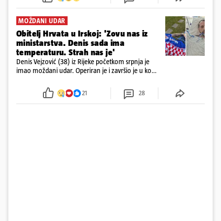
MOŽDANI UDAR
Obitelj Hrvata u Irskoj: 'Zovu nas iz
ministarstva. Denis sada ima
temperaturu. Strah nas je'
Denis Vejzović (38) iz Rijeke početkom srpnja je
imao moždani udar. Operiran je i završio je u komi.
Obitelj ga želi prebaciti u Hrvatsku, kažu kako
tamošnji liječnici ne vjeruju u oporavak: 'Imamo
21
28
72 sata'