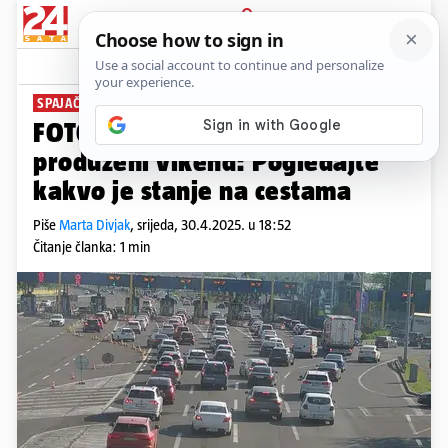
PRIJAVA
News
Komentari
4
SPAJAČI NA CESTAMA
FOTO Mnogi su već krenuli na
produženi vikend: Pogledajte
kakvo je stanje na cestama
Piše
Marta Divjak
,
srijeda, 30.4.2025. u 18:52
Čitanje članka: 1 min