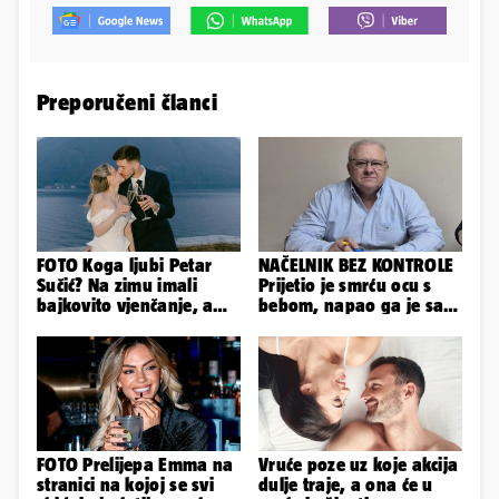
Preporučeni članci
FOTO Koga ljubi Petar
NAČELNIK BEZ KONTROLE
Sučić? Na zimu imali
Prijetio je smrću ocu s
bajkovito vjenčanje, a
bebom, napao ga je sa
sada je na svijet stigao -
svoja dva sina!
sin!
FOTO Prelijepa Emma na
Vruće poze uz koje akcija
stranici na kojoj se svi
dulje traje, a ona će u