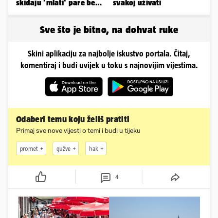
skidaju 'mlati' pare bez
svakoj uživati
'prodaje tijela'
Sve što je bitno, na dohvat ruke
Skini aplikaciju za najbolje iskustvo portala. Čitaj,
komentiraj i budi uvijek u toku s najnovijim vijestima.
Odaberi temu koju želiš pratiti
Primaj sve nove vijesti o temi i budi u tijeku
promet
gužve
hak
4