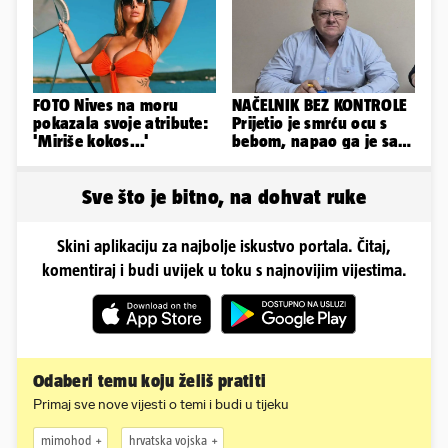
FOTO Nives na moru
NAČELNIK BEZ KONTROLE
pokazala svoje atribute:
Prijetio je smrću ocu s
'Miriše kokos...'
bebom, napao ga je sa
svoja dva sina!
Sve što je bitno, na dohvat ruke
Skini aplikaciju za najbolje iskustvo portala. Čitaj,
komentiraj i budi uvijek u toku s najnovijim vijestima.
Odaberi temu koju želiš pratiti
Primaj sve nove vijesti o temi i budi u tijeku
mimohod
hrvatska vojska