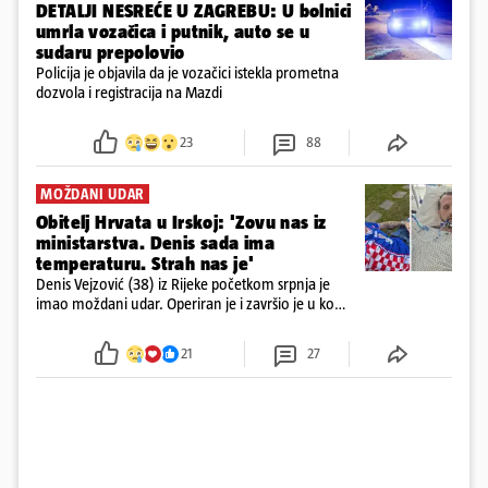
DETALJI NESREĆE U ZAGREBU: U bolnici
umrla vozačica i putnik, auto se u
sudaru prepolovio
Policija je objavila da je vozačici istekla prometna
dozvola i registracija na Mazdi
23
88
MOŽDANI UDAR
Obitelj Hrvata u Irskoj: 'Zovu nas iz
ministarstva. Denis sada ima
temperaturu. Strah nas je'
Denis Vejzović (38) iz Rijeke početkom srpnja je
imao moždani udar. Operiran je i završio je u komi.
Obitelj ga želi prebaciti u Hrvatsku, kažu kako
tamošnji liječnici ne vjeruju u oporavak: 'Imamo
21
27
72 sata'