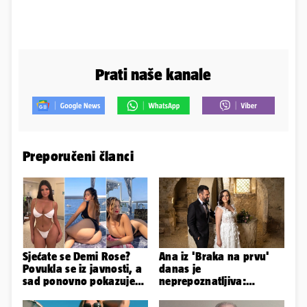
Prati naše kanale
Preporučeni članci
Sjećate se Demi Rose?
Ana iz 'Braka na prvu'
Povukla se iz javnosti, a
danas je
sad ponovno pokazuje
neprepoznatljiva:
obline. Ovako izgleda
Odselila je iz Hrvatske, a
ovako sad izgleda