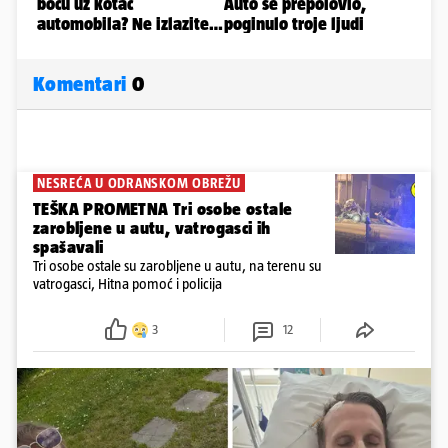
Komentari
0
NESREĆA U ODRANSKOM OBREŽU
TEŠKA PROMETNA Tri osobe ostale
zarobljene u autu, vatrogasci ih
spašavali
Tri osobe ostale su zarobljene u autu, na terenu su
vatrogasci, Hitna pomoć i policija
3
12