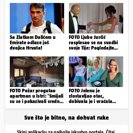
Sa Zlatkom Dalićem u
FOTO Ljubo Jurčić
Emirate odlaze još
rasplesao se na svadbi
dvojica Hrvata!
svoje Tije: Pogledajte
kako je izgledalo
vjenčanje...
FOTO Požar progutao
FOTO Jelenu je
apartman u Istri: 'Smijali
zlostavljao otac,
su se i pokazivali srednji
dobivala je i vraćala
prst dok je kuća gorjela'
kilograme: 'Brutalno me
tukao šakama'
Sve što je bitno, na dohvat ruke
Skini aplikaciju za najbolje iskustvo portala. Čitaj,