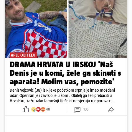
APEL OBITELJI
DRAMA HRVATA U IRSKOJ 'Naš
Denis je u komi, žele ga skinuti s
aparata! Molim vas, pomozite'
Denis Vejzović (38) iz Rijeke početkom srpnja je imao moždani
udar. Operiran je i završio je u komi. Obitelj ga želi prebaciti u
Hrvatsku, kažu kako tamošnji liječnici ne vjeruju u oporavak:
'Imamo 72 sata'
48
105