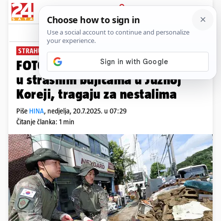
PRIJAVA
News
Komentari
0
STRAHUJU OD NOVIH ŽRTAVA
FOTO Najmanje deset poginulih
u strašnim bujicama u Južnoj
Koreji, tragaju za nestalima
Piše
HINA
,
nedjelja, 20.7.2025. u 07:29
Čitanje članka: 1 min