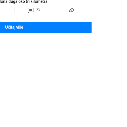
lona duga oko tri kilometra
23
Učitaj više