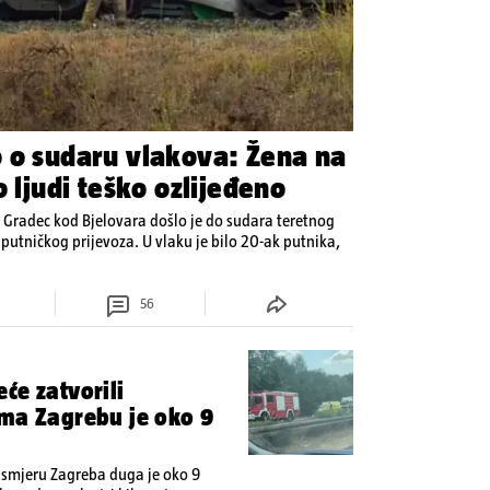
 o sudaru vlakova: Žena na
o ljudi teško ozlijeđeno
 Gradec kod Bjelovara došlo je do sudara teretnog
putničkog prijevoza. U vlaku je bilo 20-ak putnika,
56
će zatvorili
ema Zagrebu je oko 9
 smjeru Zagreba duga je oko 9