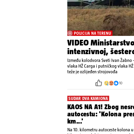
POLICIJA NA TERENU
VIDEO Ministarstvo
intenzivnoj, šester
Između kolodvora Sveti Ivan Žabno -
vlaka HŽ Carga i putničkog vlaka HŽ 
teže je ozlijeđen strojovođa
10
SUDAR DVA KAMIONA
KAOS NA A1! Zbog nesre
autocestu: 'Kolona pr
km...'
Na 10. kilometru autoceste kolona u