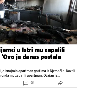
jemci u Istri mu zapalili
 'Ovo je danas postala
ji je iznajmio apartman gostima iz Njemačke. Doveli
su prijatelje i partijali. Roštiljali su, a onda mu zapalili apartman. Očajan je...
95