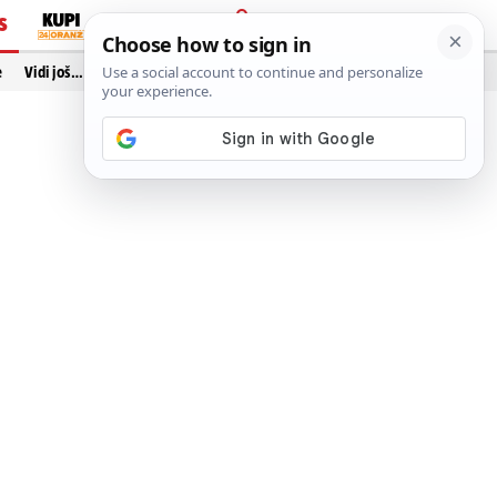
S
PRIJAVA
e
Vidi još…