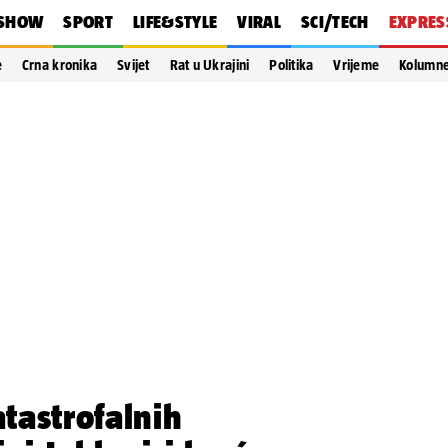
SHOW
SPORT
LIFE&STYLE
VIRAL
SCI/TECH
EXPRES
e
Crna kronika
Svijet
Rat u Ukrajini
Politika
Vrijeme
Kolumn
tastrofalnih