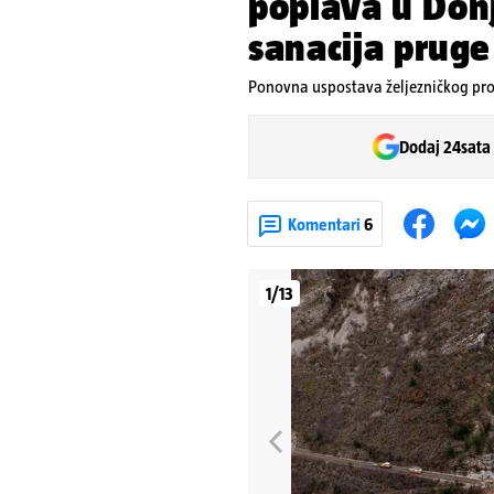
poplava u Donj
sanacija pruge
Ponovna uspostava željezničkog pro
Dodaj 24sata
Komentari
6
1/13