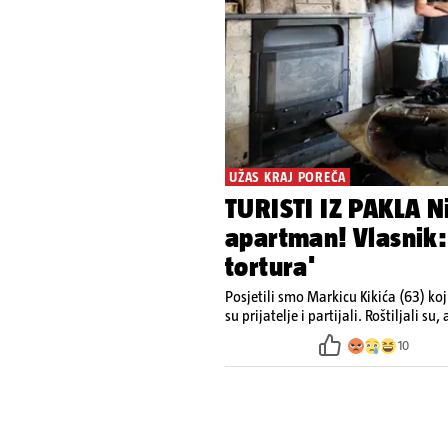
UŽAS KRAJ POREČA
TURISTI IZ PAKLA Ni
apartman! Vlasnik:
tortura'
Posjetili smo Markicu Kikića (63) ko
10