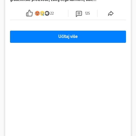
plastike i samljeveni materijal dugo nisu izazivali
sumnju
22
125
Učitaj više