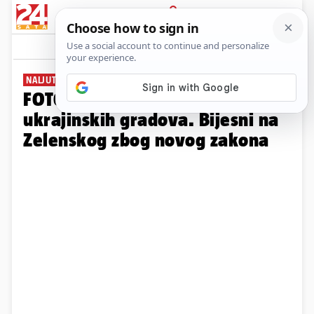
PRIJAVA
Galerija
Komentari
5
NALJUTIO JE I EUROPU
FOTO Ovako su izgledale ulice
ukrajinskih gradova. Bijesni na
Zelenskog zbog novog zakona