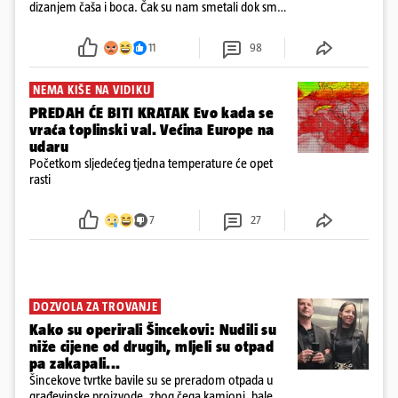
dizanjem čaša i boca. Čak su nam smetali dok smo
u panici kupili crijeva kako bismo pokušali ugasiti
požar, rekao je vlasnik
11
98
NEMA KIŠE NA VIDIKU
PREDAH ĆE BITI KRATAK Evo kada se
vraća toplinski val. Većina Europe na
udaru
Početkom sljedećeg tjedna temperature će opet
rasti
7
27
DOZVOLA ZA TROVANJE
Kako su operirali Šincekovi: Nudili su
niže cijene od drugih, mljeli su otpad
pa zakapali...
Šincekove tvrtke bavile su se preradom otpada u
građevinske proizvode, zbog čega kamioni, bale