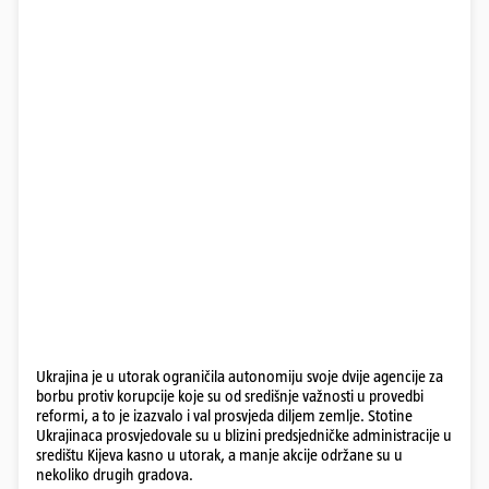
Ukrajina je u utorak ograničila autonomiju svoje dvije agencije za
borbu protiv korupcije koje su od središnje važnosti u provedbi
reformi, a to je izazvalo i val prosvjeda diljem zemlje. Stotine
Ukrajinaca prosvjedovale su u blizini predsjedničke administracije u
središtu Kijeva kasno u utorak, a manje akcije održane su u
nekoliko drugih gradova.