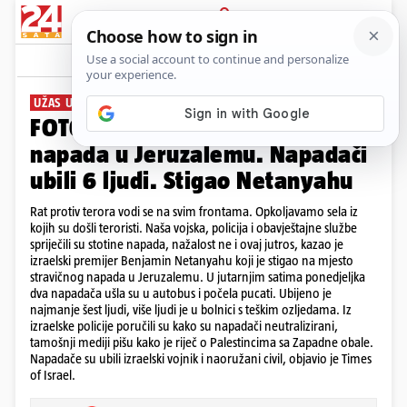
PRIJAVA
Galerija
Komentari
5
UŽAS U IZRAELU
FOTO Ovo je mjesto stravičnog
napada u Jeruzalemu. Napadači
ubili 6 ljudi. Stigao Netanyahu
Rat protiv terora vodi se na svim frontama. Opkoljavamo sela iz
kojih su došli teroristi. Naša vojska, policija i obavještajne službe
spriječili su stotine napada, nažalost ne i ovaj jutros, kazao je
izraelski premijer Benjamin Netanyahu koji je stigao na mjesto
stravičnog napada u Jeruzalemu. U jutarnjim satima ponedjeljka
dva napadača ušla su u autobus i počela pucati. Ubijeno je
najmanje šest ljudi, više ljudi je u bolnici s teškim ozljedama. Iz
izraelske policije poručili su kako su napadači neutralizirani,
tamošnji mediji pišu kako je riječ o Palestincima sa Zapadne obale.
Napadače su ubili izraelski vojnik i naoružani civil, objavio je Times
of Israel.