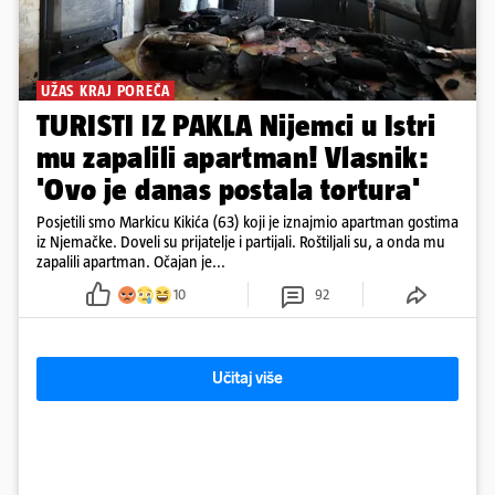
UŽAS KRAJ POREČA
TURISTI IZ PAKLA Nijemci u Istri
mu zapalili apartman! Vlasnik:
'Ovo je danas postala tortura'
Posjetili smo Markicu Kikića (63) koji je iznajmio apartman gostima
iz Njemačke. Doveli su prijatelje i partijali. Roštiljali su, a onda mu
zapalili apartman. Očajan je...
10
92
Učitaj više