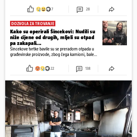
7
28
DOZVOLA ZA TROVANJE
Kako su operirali Šincekovi: Nudili su
niže cijene od drugih, mljeli su otpad
pa zakapali...
Šincekove tvrtke bavile su se preradom otpada u
građevinske proizvode, zbog čega kamioni, bale
plastike i samljeveni materijal dugo nisu izazivali
sumnju
22
138