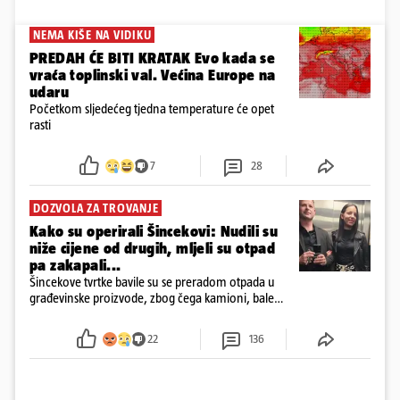
NEMA KIŠE NA VIDIKU
PREDAH ĆE BITI KRATAK Evo kada se
vraća toplinski val. Većina Europe na
udaru
Početkom sljedećeg tjedna temperature će opet
rasti
7
28
DOZVOLA ZA TROVANJE
Kako su operirali Šincekovi: Nudili su
niže cijene od drugih, mljeli su otpad
pa zakapali...
Šincekove tvrtke bavile su se preradom otpada u
građevinske proizvode, zbog čega kamioni, bale
plastike i samljeveni materijal dugo nisu izazivali
sumnju
22
136