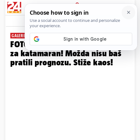
PRIJAVA
Galerija
Komentari
8
GALERIJA
FOTO Pogledajte gužvu u Splitu
za katamaran! Možda nisu baš
pratili prognozu. Stiže kaos!