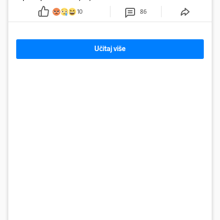
10
86
Učitaj više