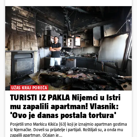
UŽAS KRAJ POREČA
TURISTI IZ PAKLA Nijemci u Istri
mu zapalili apartman! Vlasnik:
'Ovo je danas postala tortura'
Posjetili smo Markicu Kikića (63) koji je iznajmio apartman gostima
iz Njemačke. Doveli su prijatelje i partijali. Roštiljali su, a onda mu
zapalili apartman. Očajan je...