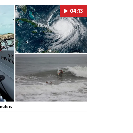
04:13
Pokretanje videa...
Reuters