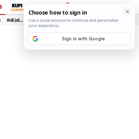
S
PRIJAVA
e
Vidi još…