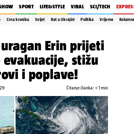
SHOW
SPORT
LIFE&STYLE
VIRAL
SCI/TECH
EXPRES
e
Crna kronika
Svijet
Rat u Ukrajini
Politika
Vrijeme
Kolumn
uragan Erin prijeti
 evakuacije, stižu
rovi i poplave!
:29
Čitanje članka: < 1 min