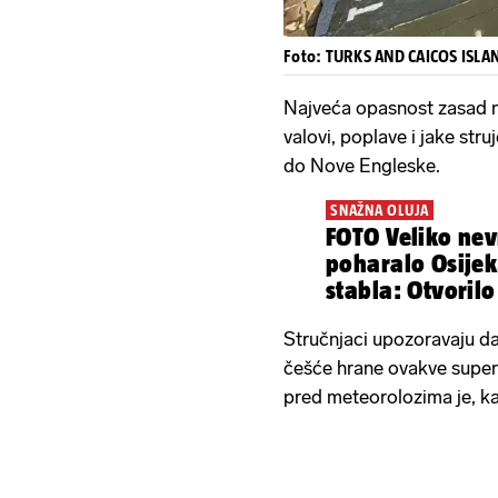
Foto: TURKS AND CAICOS ISL
Najveća opasnost zasad n
valovi, poplave i jake str
do Nove Engleske.
SNAŽNA OLUJA
FOTO Veliko nev
poharalo Osijek
stabla: Otvoril
nebo i zemlja...
Stručnjaci upozoravaju da
češće hrane ovakve super
pred meteorolozima je, kaž