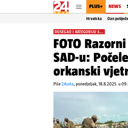
PLUS+
NEWS
Hrvatska
Dan pobjed
DOSEGAO I KATEGORIJU 5...
FOTO Razorni 
SAD-u: Počele
orkanski vjet
Piše
24sata
,
ponedjeljak, 18.8.2025. u 09