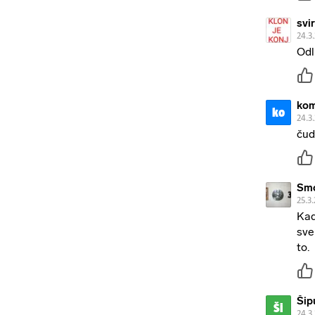
svi
24.3
Odl
kom
ko
24.3
čud
Sm
25.3.
Kad
sve
to.
Šip
Ši
24.3