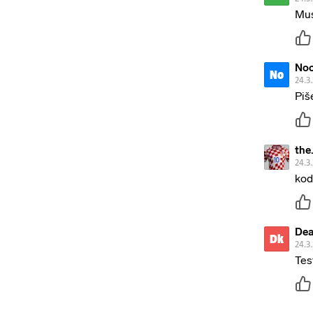
Mus
No
No
24.3
Piš
the
24.3
kod
Dea
Dk
24.3
Tes