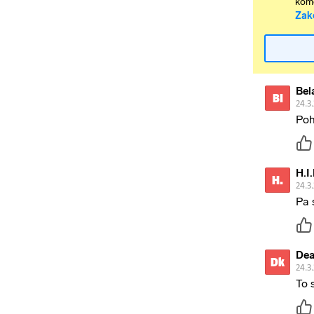
kome
Zak
Bel
BI
24.3
Poh
H.I.
H.
24.3
Pa 
Dea
Dk
24.3
To 