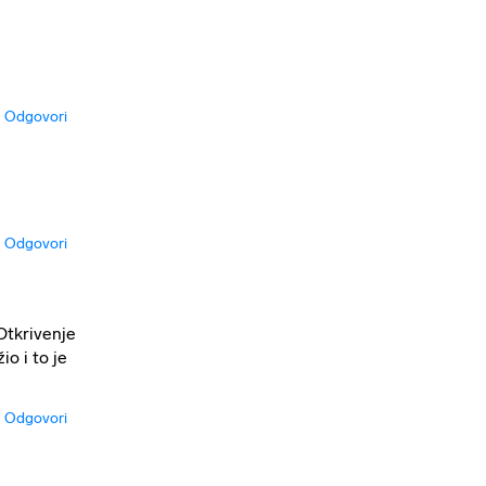
Odgovori
Odgovori
Otkrivenje
o i to je
Odgovori