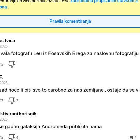
ntiranja na web portalu 24sata te sa
zabranama propisanim stavkom 2. 
ona
.
Pravila komentiranja
as Ivica
.2025.
vala fotografu Leu iz Posavskih Brega za naslovnu fotografiju
15
F.
.2025.
sad hoce li biti sve to carobno za nas zemljane , ostaje da se v
17
2
ktivirani korisnik
.2025.
se gadno galaksija Andromeda približila nama
15
4
1