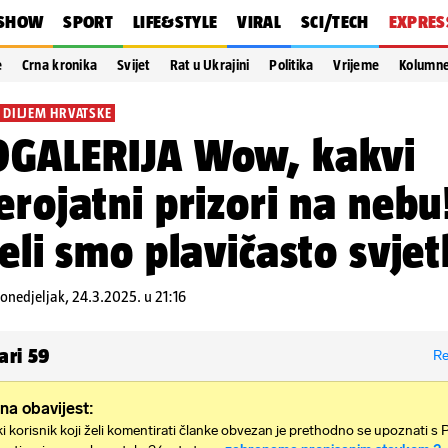
SHOW
SPORT
LIFE&STYLE
VIRAL
SCI/TECH
EXPRES
e
Crna kronika
Svijet
Rat u Ukrajini
Politika
Vrijeme
Kolumn
 DILJEM HRVATSKE
OGALERIJA Wow, kakvi
erojatni prizori na nebu
jeli smo plavičasto svjet
onedjeljak, 24.3.2025. u 21:16
ari
59
Re
na obavijest:
i korisnik koji želi komentirati članke obvezan je prethodno se upoznati s 