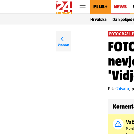
PLUS+
NEWS
Hrvatska
Dan pobjed
FOTOGRAFIJE
FOT
članak
nevj
'Vid
Piše
24sata
,
p
Koment
Važ
Svak