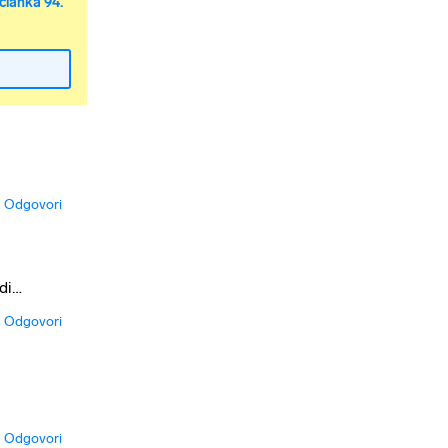
članka 94.
Odgovori
idi…
Odgovori
Odgovori