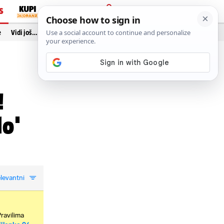
S
PRIJAVA
e
Vidi još…
!
lo'
levantni
Pravilima