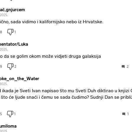
rač,gnjurcem
.2025.
ično, sada vidimo i kalifornijsko nebo iz Hrvatske.
8
1
entator/Luka
.2025.
o da se golim okom može vidjeti druga galaksija
9
2
2
oke_on_the_Water
2025.
 ikada je Sveti Ivan napisao što mu Sveti Duh diktirao u knjizi 
 što će ljude snaći i čemu se sada čudimo? Sudnji Dan se približi
5
1
1
umiloma
.2025.