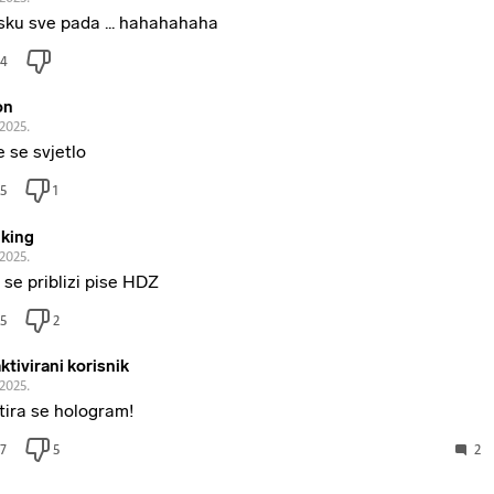
ku sve pada ... hahahahaha
4
on
.2025.
e se svjetlo
5
1
.king
.2025.
 se priblizi pise HDZ
5
2
ktivirani korisnik
.2025.
tira se hologram!
7
5
2