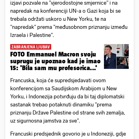
izjavi pozvale na "vjerodostojne smjernice" i na
napredak na konferenciji UN-a o Gazi koja bi se
trebala održati uskoro u New Yorku, te na
"napredak" prema "međusobnom priznanju između
Izraela i Palestine".
ZABRANJENA LJUBAV
FOTO Emmanuel Macron svoju
suprugu je upoznao kad je imao
15: 'Bila sam mu profesorica...'
Francuska, koja će supredsjedavati ovom
konferencijom sa Saudijskom Arabijom u New
Yorku, i Indonezija potvrđuju da bi taj diplomatski
sastanak trebao potaknuti dinamiku "prema
priznanju Države Palestine od strane svih zemalja,
uz sigurnosna jamstva za sve".
Francuski predsjednik govorio je u Indoneziji, gdje