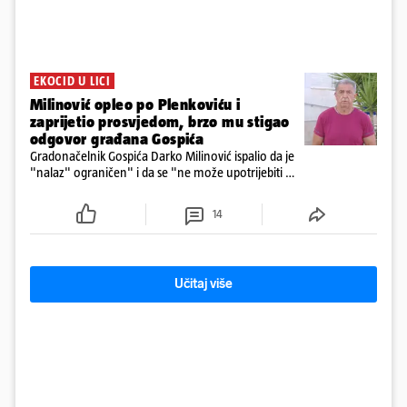
EKOCID U LICI
Milinović opleo po Plenkoviću i
zaprijetio prosvjedom, brzo mu stigao
odgovor građana Gospića
Gradonačelnik Gospića Darko Milinović ispalio da je
"nalaz" ograničen" i da se "ne može upotrijebiti za
sudske sporove". Građani Gospića ga podsjetili da
ga je naručio Uskok i da je dio spisa
14
Učitaj više