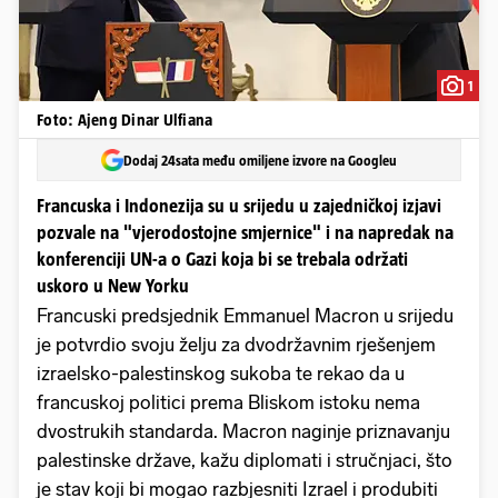
1
Foto: Ajeng Dinar Ulfiana
Dodaj 24sata među omiljene izvore na Googleu
Francuska i Indonezija su u srijedu u zajedničkoj izjavi
pozvale na "vjerodostojne smjernice" i na napredak na
konferenciji UN-a o Gazi koja bi se trebala održati
uskoro u New Yorku
Francuski predsjednik Emmanuel Macron u srijedu
je potvrdio svoju želju za dvodržavnim rješenjem
izraelsko-palestinskog sukoba te rekao da u
francuskoj politici prema Bliskom istoku nema
dvostrukih standarda. Macron naginje priznavanju
palestinske države, kažu diplomati i stručnjaci, što
je stav koji bi mogao razbjesniti Izrael i produbiti