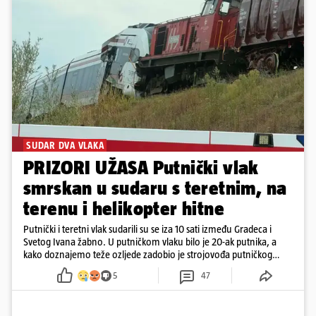
SUDAR DVA VLAKA
PRIZORI UŽASA Putnički vlak
smrskan u sudaru s teretnim, na
terenu i helikopter hitne
Putnički i teretni vlak sudarili su se iza 10 sati između Gradeca i
Svetog Ivana žabno. U putničkom vlaku bilo je 20-ak putnika, a
kako doznajemo teže ozljede zadobio je strojovođa putničkog
vlaka. Zatvoren je promet, a fotoreporteri Prigorskog objavili su
5
47
prve snimke s mjesta sudara