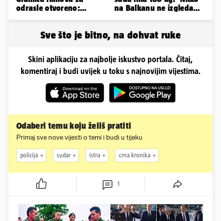
odrasle otvoreno:
na Balkanu ne izgleda
'Uletavali su mi tijekom
kao ja, stranci me hvale'
SP-a'
Sve što je bitno, na dohvat ruke
Skini aplikaciju za najbolje iskustvo portala. Čitaj,
komentiraj i budi uvijek u toku s najnovijim vijestima.
Odaberi temu koju želiš pratiti
Primaj sve nove vijesti o temi i budi u tijeku
policija
sudar
istra
crna kronika
1