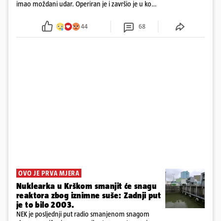
imao moždani udar. Operiran je i završio je u komi.
Obitelj ga želi prebaciti u Hrvatsku, kažu kako
tamošnji liječnici ne vjeruju u oporavak: 'Imamo
44
68
72 sata'
OVO JE PRVA MJERA
Nuklearka u Krškom smanjit će snagu
reaktora zbog iznimne suše: Zadnji put
je to bilo 2003.
NEK je posljednji put radio smanjenom snagom