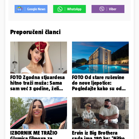
Preporučeni članci
FOTO Zgodna stjuardesa
FOTO Od stare ruševine
hitno traži muža: Sama
do nove ljepotice:
sam već 3 godine, želim
Pogledajte kako su od
da bude stariji...
škole u Podstrani
napravili vilu
IZBORNIK ME TRAŽIO
Ervin iz Big Brothera
Glumica filmova za
sada ima 180 kg: 'Nitko