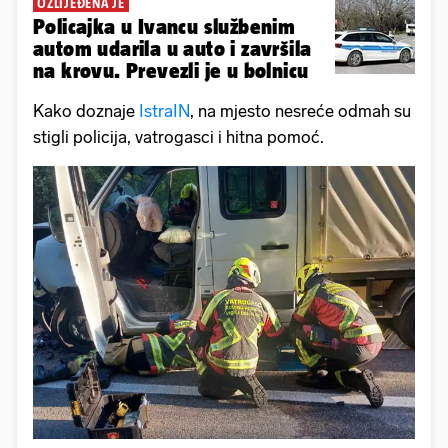
OZLIJEĐENA JE
Policajka u Ivancu službenim
autom udarila u auto i završila
na krovu. Prevezli je u bolnicu
Kako doznaje
IstraIN
, na mjesto nesreće odmah su
stigli policija, vatrogasci i hitna pomoć.