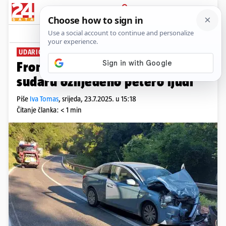
PRIJAVA
News
Komentari
1
UDARIO U KOMBI
Frontalka u Limskom kanalu: U
sudaru ozlijeđeno petero ljudi
Piše
Iva Tomas
,
srijeda, 23.7.2025. u 15:18
Čitanje članka: < 1 min