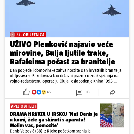
31. OBLJETNICA
UŽIVO Plenković najavio veće
mirovine, Bulja ljutile trake,
Rafaleima počast za branitelje
Dan pobjede i domovinske zahvalnosti te Dan hrvatskih branitelja
obilježava se 5. kolovoza kao državni praznik u znak sjećanja na
vojno-redarstvenu operaciju Oluja i oslobođenje Knina 1995.
godine
45
113
APEL OBITELJI
DRAMA HRVATA U IRSKOJ 'Naš Denis je
u komi, žele ga skinuti s aparata!
Molim vas, pomozite'
Denis Vejzović (38) iz Rijeke početkom srpnja je