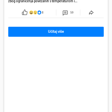
zbog ograničenja povezanih s temperaturom i
protokom rijeke Save 2003. godine, kada je
smanjenje snage bilo potrebno više od 90 dana.
8
59
Učitaj više