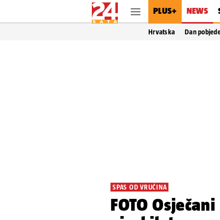
PLUS+
NEWS
Hrvatska
Dan pobjed
SPAS OD VRUĆINA
FOTO Osječani 