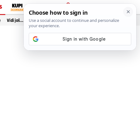
S
PRIJAVA
e
Vidi još…