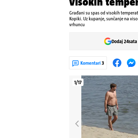
visokih temper
Građani su spas od visokih temperat
Kopiki. Uz kupanje, sunčanje na visok
vrhuncu
Dodaj 24sata
Komentari
3
1/17