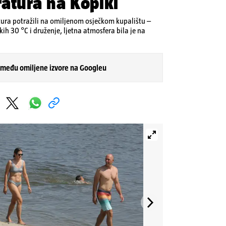
atura na Kopiki
ura potražili na omiljenom osječkom kupalištu –
ih 30 °C i druženje, ljetna atmosfera bila je na
 među omiljene izvore na Googleu