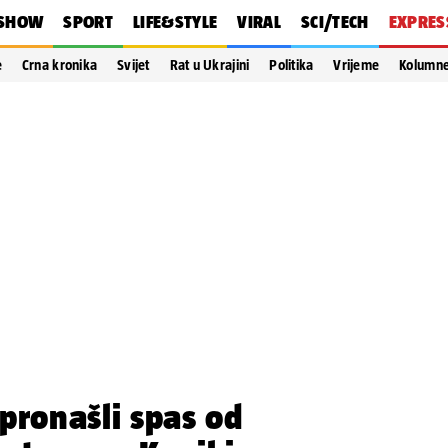
SHOW
SPORT
LIFE&STYLE
VIRAL
SCI/TECH
EXPRES
e
Crna kronika
Svijet
Rat u Ukrajini
Politika
Vrijeme
Kolumn
pronašli spas od