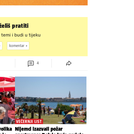
eliš pratiti
 temi i budi u tijeku
komentar
4