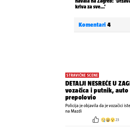
Komentari
4
STRAVIČNE SCENE
DETALJI NESREĆE U ZAG
vozačica i putnik, auto
prepolovio
Policija je objavila da je vozačici is
na Mazdi
23