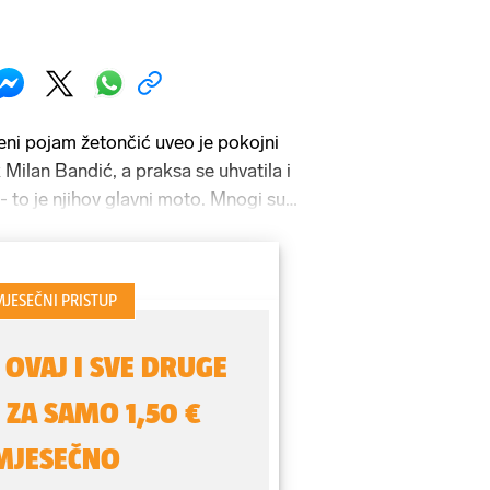
ceni pojam žetončić uveo je pokojni
Milan Bandić, a praksa se uhvatila i
 - to je njihov glavni moto. Mnogi su
njeg desetljeća promijenili stranačke
n - produljiti politički život što je više