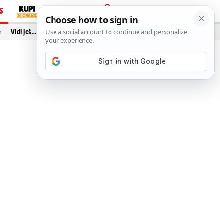
S
PRIJAVA
e
Vidi još…