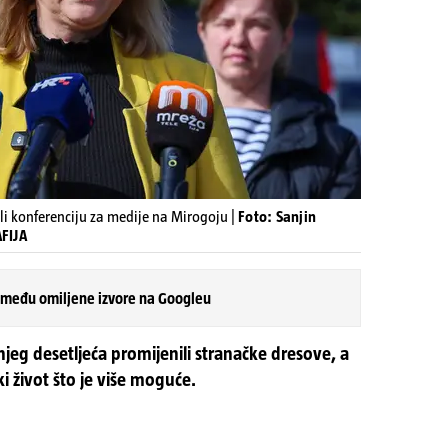
li konferenciju za medije na Mirogoju |
Foto: Sanjin
FIJA
 među omiljene izvore na Googleu
njeg desetljeća promijenili stranačke dresove, a
čki život što je više moguće.