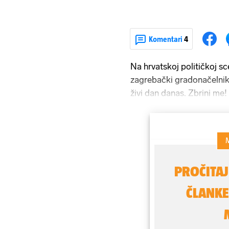
Komentari
4
Na hrvatskoj političkoj s
zagrebački gradonačelnik 
živi dan danas. Zbrini me!
političari tijekom posljed
dresove, a cilj je samo jeda
moguće.