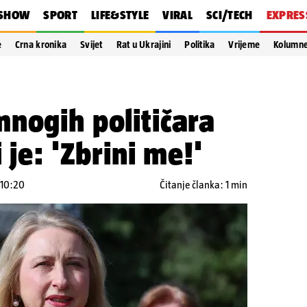
SHOW
SPORT
LIFE&STYLE
VIRAL
SCI/TECH
EXPRES
e
Crna kronika
Svijet
Rat u Ukrajini
Politika
Vrijeme
Kolumn
nogih političara
 je: 'Zbrini me!'
 10:20
Čitanje članka: 1 min