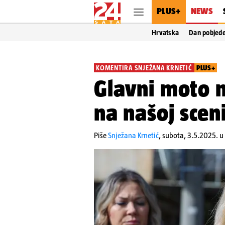
PLUS+
NEWS
Hrvatska
Dan pobjed
KOMENTIRA SNJEŽANA KRNETIĆ
PLUS+
Glavni moto m
na našoj sceni
Piše
Snježana Krnetić
,
subota, 3.5.2025. u