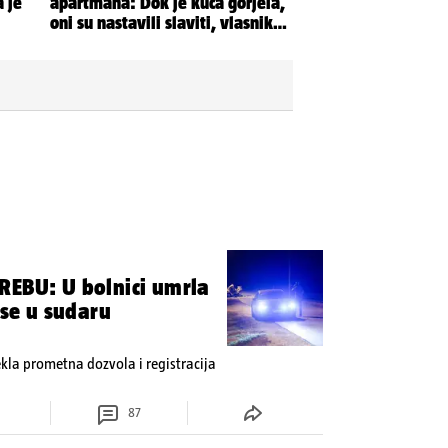
REBU: U bolnici umrla
 se u sudaru
tekla prometna dozvola i registracija
87