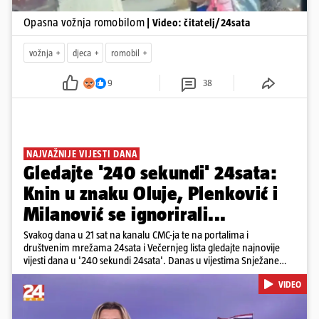
Opasna vožnja romobilom
| Video: čitatelj/24sata
vožnja
djeca
romobil
9
38
NAJVAŽNIJE VIJESTI DANA
Gledajte '240 sekundi' 24sata:
Knin u znaku Oluje, Plenković i
Milanović se ignorirali...
Svakog dana u 21 sat na kanalu CMC-ja te na portalima i
društvenim mrežama 24sata i Večernjeg lista gledajte najnovije
vijesti dana u '240 sekundi 24sata'. Danas u vijestima Snježane
Krnetić: Hrvatska je obilježila 31. obljetnicu Oluje, a pažnju je
VIDEO
privuklo ignoriranje predsjednika Zorana Milanovića i premijera
Andreja Plenkovića u Kninu. Donosimo i detalje o većim
braniteljskim mirovinama, apelu obitelji Hrvata u komi u Irskoj,