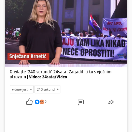
otkaz...
Pokretanje videa...
Gledajte '240 sekundi' 24sata: Zagadili Liku s vječnim
otrovom
| Video: 24sata/Video
videovijesti
240 sekundi
2