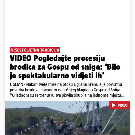
VIŠESTOLJETNA TRADICIJA
VIDEO Pogledajte procesiju
brodica za Gospu od sniga: 'Bilo
je spektakularno vidjeti ih'
UGLJAN - Nakon svete mise na otoku Ugljanu krenula je povratna
povorka brodova povodom današnjeg blagdana Gospe od Sniga.
"U jednom su se trenutku sva plovila okupila na jednome mjestu
te sinkronizirano kružila sljedećih deset minuta, što je izgledalo
VIDEO
spektakularno", kazala nam je čitateljica koja je snimila povorku.
Posebno atraktivan prizor bio je, kako je rekla, kada su se pojedini
sudionici popeli na vrhove brodova i mahali upaljenim bakljama.
Na nekim su brodovima bili svirači, što je dodatno pridonijelo
živosti prizora. Riječ je o višestoljetnoj tradiciji, koja se neprekidno
održava od 1514. godine. U sklopu proslave održat će se i