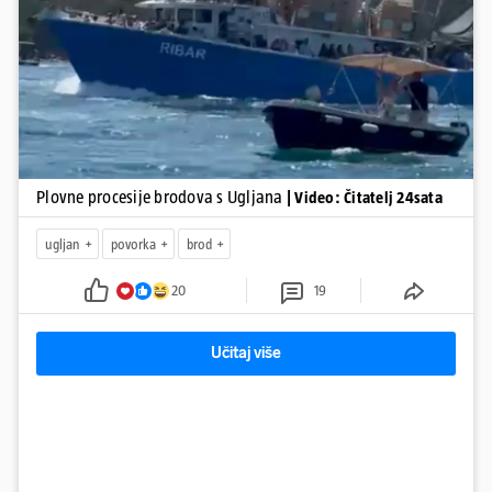
tradicionalna Kukljiška fešta, koja će započeti u popodnevnim
Pokretanje videa...
satima s tradicionalnim dalmatinskim igrama.
Plovne procesije brodova s Ugljana
| Video: Čitatelj 24sata
ugljan
povorka
brod
20
19
Učitaj više