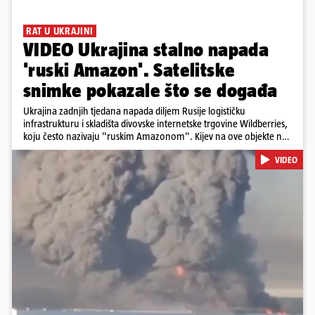
RAT U UKRAJINI
VIDEO Ukrajina stalno napada
'ruski Amazon'. Satelitske
snimke pokazale što se događa
Ukrajina zadnjih tjedana napada diljem Rusije logističku
infrastrukturu i skladišta divovske internetske trgovine Wildberries,
koju često nazivaju "ruskim Amazonom". Kijev na ove objekte ne
gleda samo kao na obična trgovačka skladišta, već tvrdi da ih ruske
VIDEO
snage koriste i za vojne potrebe, odnosno za skladištenje i
distribuciju dijelova za dronove i druge opreme koja se koristi u
ratu. S druge strane, napadi služe i kao izravan odgovor na ruska
bombardiranja ukrajinske poštanske i logističke infrastrukture te
kao način da se ekonomske posljedice rata prenesu dublje na ruski
teritorij i približe običnim građanima.
Pokretanje videa...