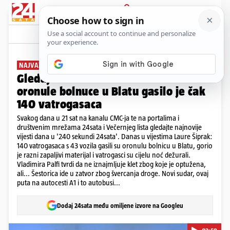
PRIJAVA
News
Komentari
5
NAJVAŽNIJE VIJESTI DANA
Gledajte '240 sekundi' 24sata: Požar
oronule bolnuce u Blatu gasilo je čak
140 vatrogasaca
Svakog dana u 21 sat na kanalu CMC-ja te na portalima i
društvenim mrežama 24sata i Večernjeg lista gledajte najnovije
vijesti dana u '240 sekundi 24sata'. Danas u vijestima Laure Šiprak:
140 vatrogasaca s 43 vozila gasili su oronulu bolnicu u Blatu, gorio
je razni zapaljivi materijal i vatrogasci su cijelu noć dežurali.
Vladimira Palfi tvrdi da ne iznajmljuje klet zbog koje je optužena,
ali... Šestorica ide u zatvor zbog švercanja droge. Novi sudar, ovaj
puta na autocesti A1 i to autobusi...
Dodaj 24sata među omiljene izvore na Googleu