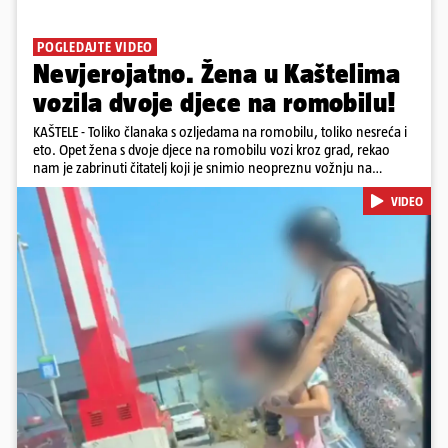
POGLEDAJTE VIDEO
Nevjerojatno. Žena u Kaštelima
vozila dvoje djece na romobilu!
KAŠTELE - Toliko članaka s ozljedama na romobilu, toliko nesreća i
eto. Opet žena s dvoje djece na romobilu vozi kroz grad, rekao
nam je zabrinuti čitatelj koji je snimio neopreznu vožnju na
romobilu u četvrtak prijepodne kroz Kaštele. Podsjetimo, mjesec i
VIDEO
pol od smrti dječaka (14) u Metkoviću, pad s električnog romobila
odnio je još jedan mladi život. Unatoč naporima liječnika KBC-a
Zagreb, u ponedjeljak maloljetnik je podlegao ozljedama
zadobivenima u padu s romobila.
Pokretanje videa...