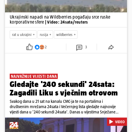
Ukrajinski napadi na Wildberries pogađaju srce ruske
korporativne sfere
| Video: 24sata/reuters
rat u ukrajini
rusija
wildberries
2
3
NAJVAŽNIJE VIJESTI DANA
Gledajte '240 sekundi' 24sata:
Zagadili Liku s vječnim otrovom
Svakog dana u 21 sat na kanalu CMC-ja te na portalima i
društvenim mrežama 24sata i Večernjeg lista gledajte najnovije
vijesti dana u '240 sekundi 24sata'. Danas u vijestima Snježane
Krnetić: Lika teško zagađena s 37.000 tona opasnog otpada, Troje
VIDEO
poginulih u nesreći u Zagrebu, Uhićen načelnik Svetog Ivana
Žabna, Borba za život Denisa Vejzovića, Krajaču režu ovlasti: Slijedi