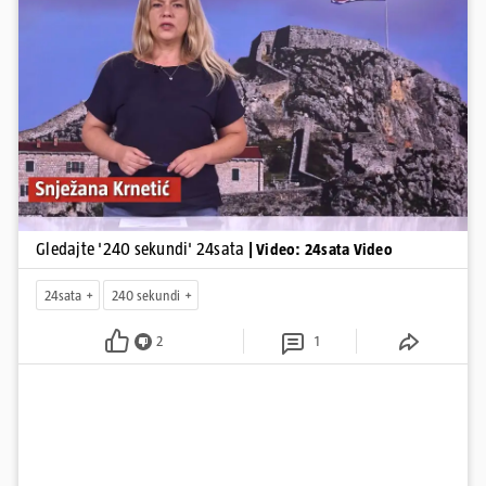
upozorenjima nakon nove tragedije na električnom romobilu te
smanjenju proizvodnje u nuklearnoj elektrani Krško.
Pokretanje videa...
Gledajte '240 sekundi' 24sata
| Video: 24sata Video
24sata
240 sekundi
2
1