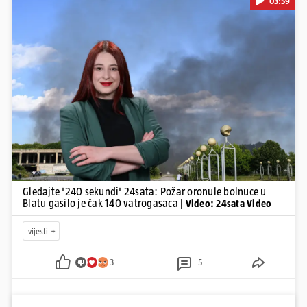
03:59
Pokretanje videa...
Gledajte '240 sekundi' 24sata: Požar oronule bolnuce u
Blatu gasilo je čak 140 vatrogasaca
| Video: 24sata Video
vijesti
3
5