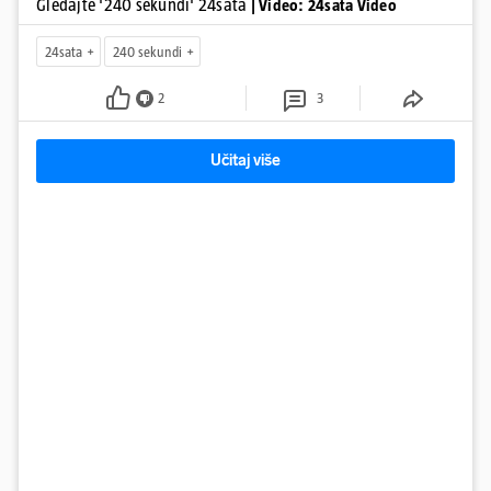
Gledajte '240 sekundi' 24sata
| Video: 24sata Video
24sata
240 sekundi
2
3
Učitaj više