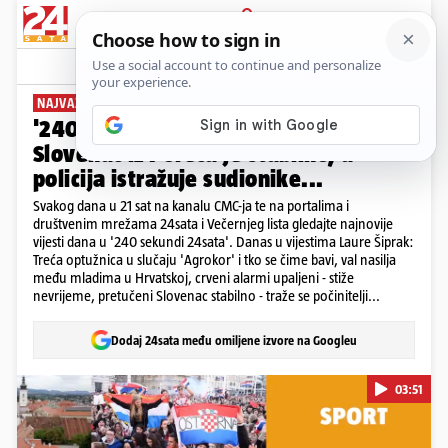
PRIJAVA
News
Komentari
6
NAJVAŽNIJE VIJESTI DANA
'240 sekundi' 24sata! Pretučeni
Slovenac iz Poreča je stabilno, a
policija istražuje sudionike...
Svakog dana u 21 sat na kanalu CMC-ja te na portalima i
društvenim mrežama 24sata i Večernjeg lista gledajte najnovije
vijesti dana u '240 sekundi 24sata'. Danas u vijestima Laure Šiprak:
Treća optužnica u slučaju 'Agrokor' i tko se čime bavi, val nasilja
među mladima u Hrvatskoj, crveni alarmi upaljeni - stiže
nevrijeme, pretučeni Slovenac stabilno - traže se počinitelji...
Dodaj 24sata među omiljene izvore na Googleu
03:51