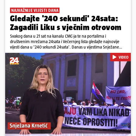
NAJVAŽNIJE VIJESTI DANA
Gledajte '240 sekundi' 24sata:
Zagadili Liku s vječnim otrovom
Svakog dana u 21 sat na kanalu CMC-ja te na portalima i
društvenim mrežama 24sata i Večernjeg lista gledajte najnovije
vijesti dana u '240 sekundi 24sata'. Danas u vijestima Snježane
Krnetić: Lika teško zagađena s 37.000 tona opasnog otpada, Troje
VIDEO
poginulih u nesreći u Zagrebu, Uhićen načelnik Svetog Ivana
Žabna, Borba za život Denisa Vejzovića, Krajaču režu ovlasti: Slijedi
otkaz...
Pokretanje videa...