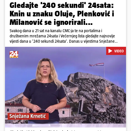
Gledajte '240 sekundi' 24sata:
Knin u znaku Oluje, Plenković i
Milanović se ignorirali...
Svakog dana u 21 sat na kanalu CMC-ja te na portalima i
društvenim mrežama 24sata i Večernjeg lista gledajte najnovije
vijesti dana u '240 sekundi 24sata'. Danas u vijestima Snježane
Krnetić: Hrvatska je obilježila 31. obljetnicu Oluje, a pažnju je
VIDEO
privuklo ignoriranje predsjednika Zorana Milanovića i premijera
Andreja Plenkovića u Kninu. Donosimo i detalje o većim
braniteljskim mirovinama, apelu obitelji Hrvata u komi u Irskoj,
upozorenjima nakon nove tragedije na električnom romobilu te
smanjenju proizvodnje u nuklearnoj elektrani Krško.
Pokretanje videa...