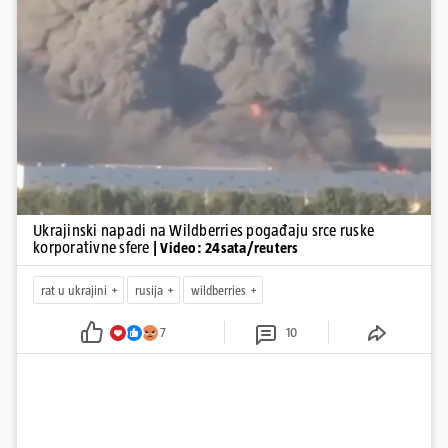
bombardiranja ukrajinske poštanske i logističke infrastrukture te
kao način da se ekonomske posljedice rata prenesu dublje na ruski
teritorij i približe običnim građanima.
Pokretanje videa...
Ukrajinski napadi na Wildberries pogađaju srce ruske
korporativne sfere
| Video: 24sata/reuters
rat u ukrajini
rusija
wildberries
7
10