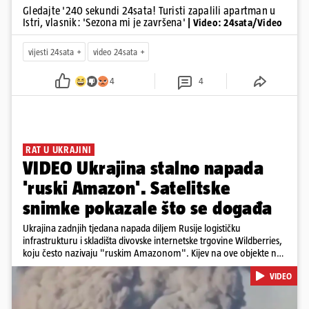
Gledajte '240 sekundi 24sata! Turisti zapalili apartman u
Istri, vlasnik: 'Sezona mi je završena'
| Video: 24sata/Video
vijesti 24sata
video 24sata
4
4
RAT U UKRAJINI
VIDEO Ukrajina stalno napada
'ruski Amazon'. Satelitske
snimke pokazale što se događa
Ukrajina zadnjih tjedana napada diljem Rusije logističku
infrastrukturu i skladišta divovske internetske trgovine Wildberries,
koju često nazivaju "ruskim Amazonom". Kijev na ove objekte ne
gleda samo kao na obična trgovačka skladišta, već tvrdi da ih ruske
VIDEO
snage koriste i za vojne potrebe, odnosno za skladištenje i
distribuciju dijelova za dronove i druge opreme koja se koristi u
ratu. S druge strane, napadi služe i kao izravan odgovor na ruska