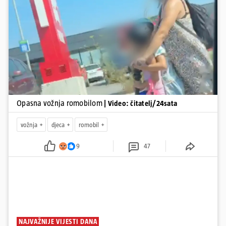
Pokretanje videa...
Opasna vožnja romobilom
| Video: čitatelj/24sata
vožnja
djeca
romobil
9
47
NAJVAŽNIJE VIJESTI DANA