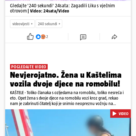
Gledajte '240 sekundi' 24sata: Zagadili Liku s vječnim
otrovom
| Video: 24sata/Video
videovijesti
240 sekundi
2
POGLEDAJTE VIDEO
Nevjerojatno. Žena u Kaštelima
vozila dvoje djece na romobilu!
KAŠTELE - Toliko članaka s ozljedama na romobilu, toliko nesreća i
eto. Opet žena s dvoje djece na romobilu vozi kroz grad, rekao
nam je zabrinuti čitatelj koji je snimio neopreznu vožnju na
romobilu u četvrtak prijepodne kroz Kaštele. Podsjetimo, mjesec i
VIDEO
pol od smrti dječaka (14) u Metkoviću, pad s električnog romobila
odnio je još jedan mladi život. Unatoč naporima liječnika KBC-a
Zagreb, u ponedjeljak maloljetnik je podlegao ozljedama
zadobivenima u padu s romobila.