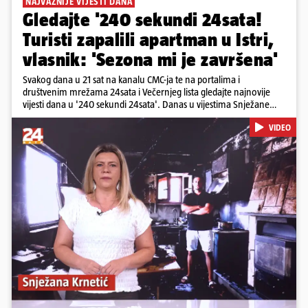
NAJVAŽNIJE VIJESTI DANA
Gledajte '240 sekundi 24sata!
Turisti zapalili apartman u Istri,
vlasnik: 'Sezona mi je završena'
Svakog dana u 21 sat na kanalu CMC-ja te na portalima i
društvenim mrežama 24sata i Večernjeg lista gledajte najnovije
vijesti dana u '240 sekundi 24sata'. Danas u vijestima Snježane
Krnetić: Turisti uništili apartman u Istri, 125 milijuna eura mogla bi
VIDEO
stajati sanacija otpada u Gospiću, u Osijeku pretukli nogometnog
suca, od utorka nove cijene goriva, rastu mirovine za 200 tisuća
branitelja...
Pokretanje videa...