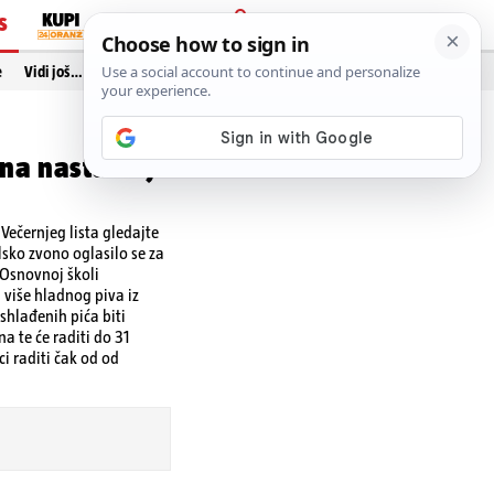
S
PRIJAVA
e
Vidi još…
 na nastavu je
ečernjeg lista gledajte
lsko zvono oglasilo se za
 Osnovnoj školi
 više hladnog piva iz
shlađenih pića biti
a te će raditi do 31
i raditi čak od od