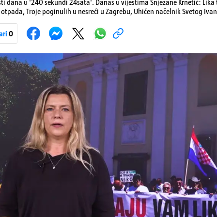
sti dana u '240 sekundi 24sata'. Danas u vijestima Snježane Krnetić: Lik
otpada, Troje poginulih u nesreći u Zagrebu, Uhićen načelnik Svetog Ivan
a, Krajaču režu ovlasti: Slijedi otkaz...
ari
0
Pokretanje videa...