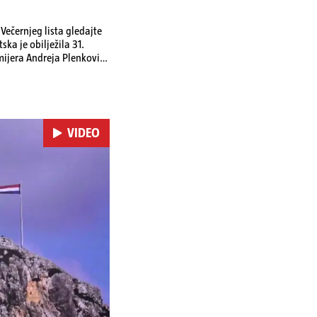
ečernjeg lista gledajte
ka je obilježila 31.
emijera Andreja Plenkovića
omi u Irskoj,
u nuklearnoj elektrani
VIDEO