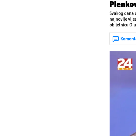
Plenkov
Svakog dana u
najnovije vije
obljetnicu Olu
u Kninu. Donos
upozorenjima 
Koment
Krško.