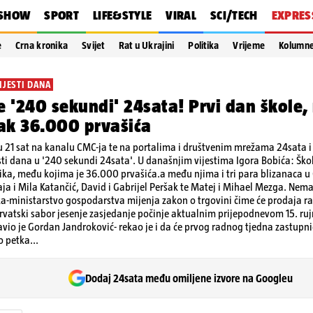
SHOW
SPORT
LIFE&STYLE
VIRAL
SCI/TECH
EXPRES
e
Crna kronika
Svijet
Rat u Ukrajini
Politika
Vrijeme
Kolumn
IJESTI DANA
e '240 sekundi' 24sata! Prvi dan škole,
čak 36.000 prvašića
 21 sat na kanalu CMC-ja te na portalima i društvenim mrežama 24sata i V
sti dana u '240 sekundi 24sata'. U današnjim vijestima Igora Bobića: Ško
ka, među kojima je 36.000 prvašića.a među njima i tri para blizanaca u
a i Mila Katančić, David i Gabrijel Peršak te Matej i Mihael Mezga. Nema
ka-ministarstvo gospodarstva mijenja zakon o trgovini čime će prodaja ra
vatski sabor jesenje zasjedanje počinje aktualnim prijepodnevom 15. rujn
vio je Gordan Jandroković- rekao je i da će prvog radnog tjedna zastupnic
 petka...
Dodaj 24sata među omiljene izvore na Googleu