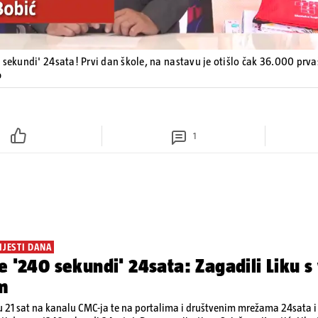
 sekundi' 24sata! Prvi dan škole, na nastavu je otišlo čak 36.000 prv
o
1
IJESTI DANA
e '240 sekundi' 24sata: Zagadili Liku s
m
 21 sat na kanalu CMC-ja te na portalima i društvenim mrežama 24sata i V