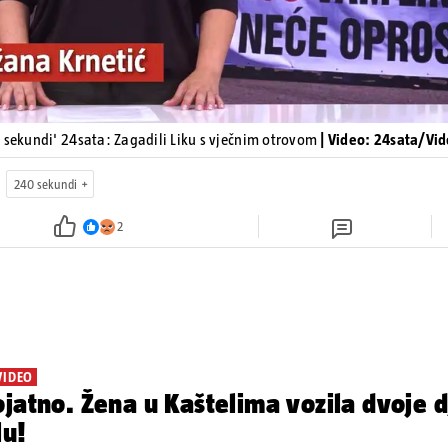
 sekundi' 24sata: Zagadili Liku s vječnim otrovom
| Video: 24sata/Vi
240 sekundi
2
VIDEO
jatno. Žena u Kaštelima vozila dvoje d
lu!