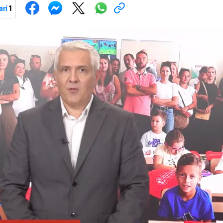
ari
1
Pokretanje videa...