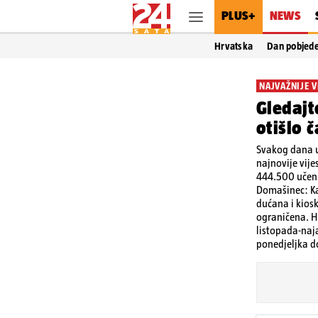
PLUS+
NEWS
Hrvatska
Dan pobjed
NAJVAŽNIJE V
Gledajt
otišlo 
Svakog dana u
najnovije vije
444.500 učeni
Domašinec: Kaj
dućana i kios
ograničena. Hr
listopada-naja
ponedjeljka do