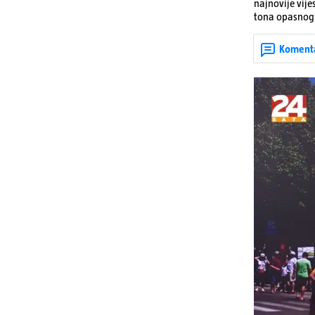
najnovije vije
tona opasnog 
Denisa Vejzović
Koment