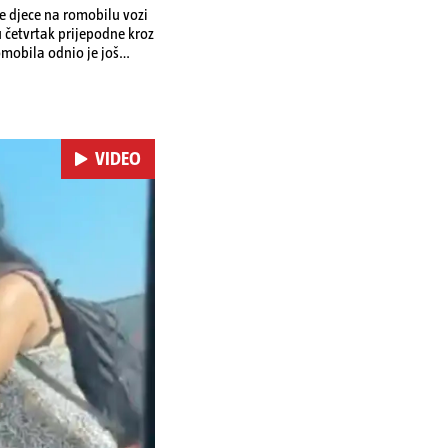
je djece na romobilu vozi
u četvrtak prijepodne kroz
omobila odnio je još
 je podlegao ozljedama
VIDEO