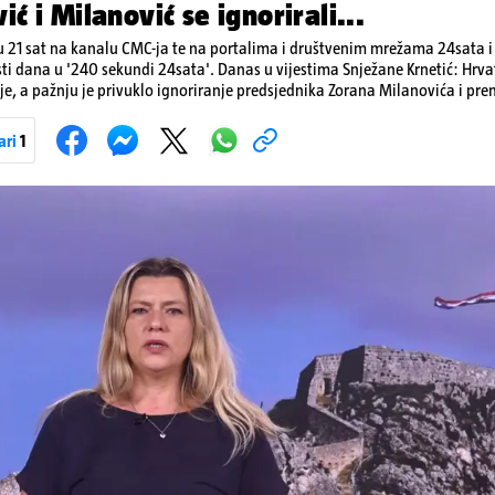
ić i Milanović se ignorirali...
 21 sat na kanalu CMC-ja te na portalima i društvenim mrežama 24sata i V
sti dana u '240 sekundi 24sata'. Danas u vijestima Snježane Krnetić: Hrvats
je, a pažnju je privuklo ignoriranje predsjednika Zorana Milanovića i pr
imo i detalje o većim braniteljskim mirovinama, apelu obitelji Hrvata u k
nakon nove tragedije na električnom romobilu te smanjenju proizvodnje 
ari
1
Pokretanje videa...