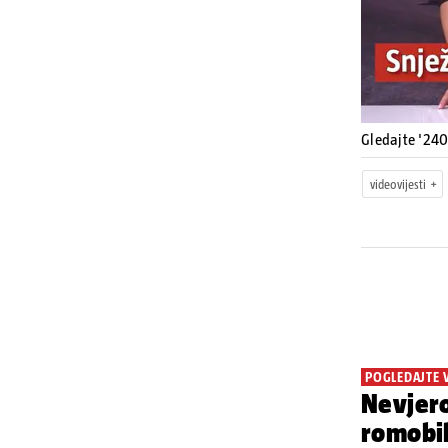
Gledajte '240
videovijesti
POGLEDAJTE 
Nevjero
romobi