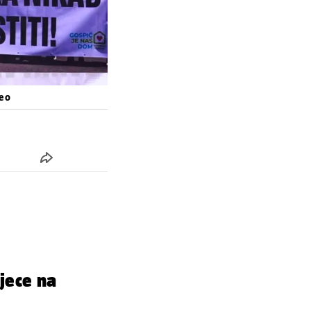
deo
jece na