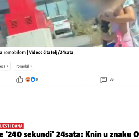
ja romobilom
| Video: čitatelj/24sata
jeca
romobil
9
35
IJESTI DANA
e '240 sekundi' 24sata: Knin u znaku O