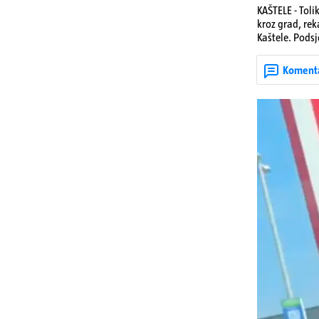
KAŠTELE - Toli
kroz grad, rek
Kaštele. Podsj
jedan mladi ž
zadobivenima 
Koment