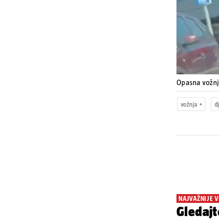
Opasna vožn
vožnja
d
NAJVAŽNIJE V
Gledajt