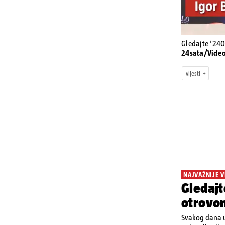
Gledajte '240
24sata/Vide
vijesti
NAJVAŽNIJE V
Gledajt
otrovo
Svakog dana u