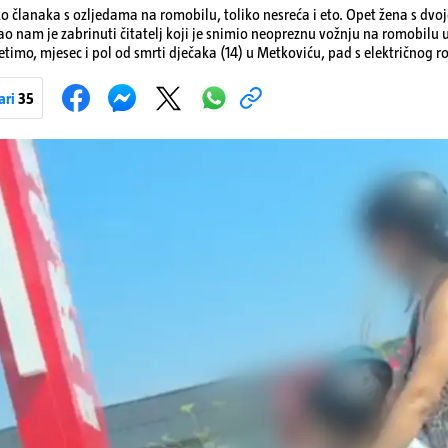
ko članaka s ozljedama na romobilu, toliko nesreća i eto. Opet žena s dvo
ao nam je zabrinuti čitatelj koji je snimio neopreznu vožnju na romobilu 
etimo, mjesec i pol od smrti dječaka (14) u Metkoviću, pad s električnog r
ivot. Unatoč naporima liječnika KBC-a Zagreb, u ponedjeljak maloljetnik
u padu s romobila.
ari
35
Pokretanje videa...