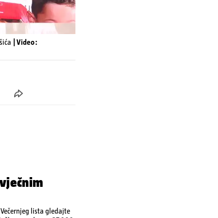
ašića
| Video:
 vječnim
ečernjeg lista gledajte