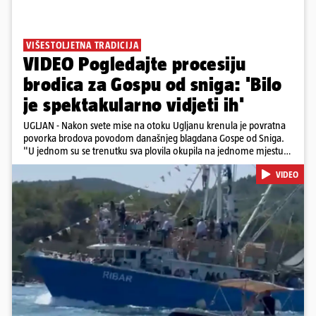
VIŠESTOLJETNA TRADICIJA
VIDEO Pogledajte procesiju
brodica za Gospu od sniga: 'Bilo
je spektakularno vidjeti ih'
UGLJAN - Nakon svete mise na otoku Ugljanu krenula je povratna
povorka brodova povodom današnjeg blagdana Gospe od Sniga.
"U jednom su se trenutku sva plovila okupila na jednome mjestu
te sinkronizirano kružila sljedećih deset minuta, što je izgledalo
VIDEO
spektakularno", kazala nam je čitateljica koja je snimila povorku.
Posebno atraktivan prizor bio je, kako je rekla, kada su se pojedini
sudionici popeli na vrhove brodova i mahali upaljenim bakljama.
Na nekim su brodovima bili svirači, što je dodatno pridonijelo
živosti prizora. Riječ je o višestoljetnoj tradiciji, koja se neprekidno
održava od 1514. godine. U sklopu proslave održat će se i
tradicionalna Kukljiška fešta, koja će započeti u popodnevnim
Pokretanje videa...
satima s tradicionalnim dalmatinskim igrama.