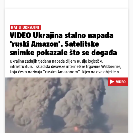
RAT U UKRAJINI
VIDEO Ukrajina stalno napada
'ruski Amazon'. Satelitske
snimke pokazale što se događa
Ukrajina zadnjih tjedana napada diljem Rusije logističku
infrastrukturu i skladišta divovske internetske trgovine Wildberries,
koju često nazivaju "ruskim Amazonom". Kijev na ove objekte ne
gleda samo kao na obična trgovačka skladišta, već tvrdi da ih ruske
VIDEO
snage koriste i za vojne potrebe, odnosno za skladištenje i
distribuciju dijelova za dronove i druge opreme koja se koristi u
ratu. S druge strane, napadi služe i kao izravan odgovor na ruska
bombardiranja ukrajinske poštanske i logističke infrastrukture te
kao način da se ekonomske posljedice rata prenesu dublje na ruski
teritorij i približe običnim građanima.
Pokretanje videa...