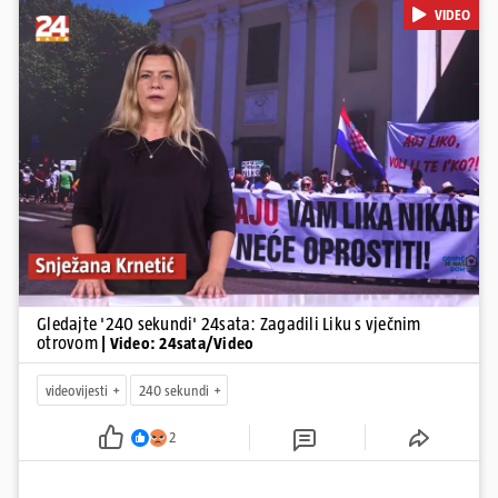
VIDEO
poginulih u nesreći u Zagrebu, Uhićen načelnik Svetog Ivana
Žabna, Borba za život Denisa Vejzovića, Krajaču režu ovlasti: Slijedi
otkaz...
Pokretanje videa...
Gledajte '240 sekundi' 24sata: Zagadili Liku s vječnim
otrovom
| Video: 24sata/Video
videovijesti
240 sekundi
2