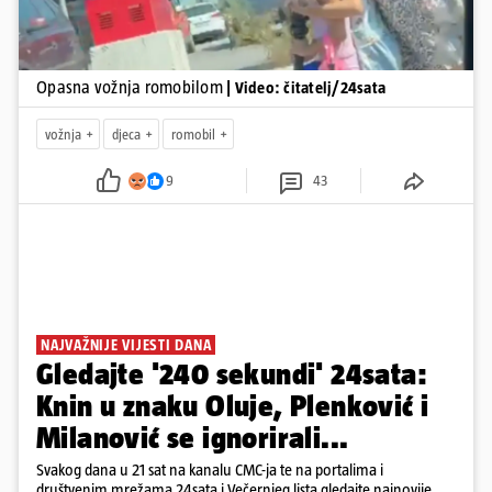
Opasna vožnja romobilom
| Video: čitatelj/24sata
vožnja
djeca
romobil
9
43
NAJVAŽNIJE VIJESTI DANA
Gledajte '240 sekundi' 24sata:
Knin u znaku Oluje, Plenković i
Milanović se ignorirali...
Svakog dana u 21 sat na kanalu CMC-ja te na portalima i
društvenim mrežama 24sata i Večernjeg lista gledajte najnovije