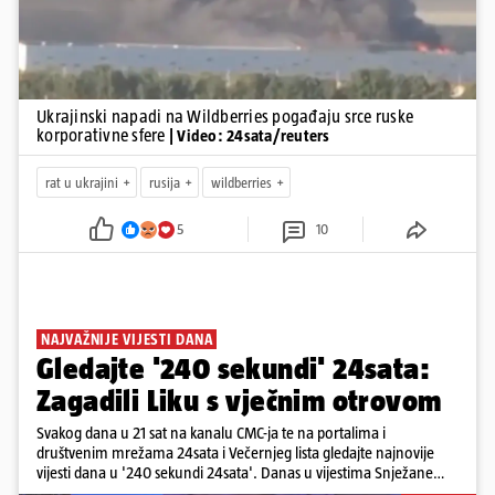
Ukrajinski napadi na Wildberries pogađaju srce ruske
korporativne sfere
| Video: 24sata/reuters
rat u ukrajini
rusija
wildberries
5
10
NAJVAŽNIJE VIJESTI DANA
Gledajte '240 sekundi' 24sata:
Zagadili Liku s vječnim otrovom
Svakog dana u 21 sat na kanalu CMC-ja te na portalima i
društvenim mrežama 24sata i Večernjeg lista gledajte najnovije
vijesti dana u '240 sekundi 24sata'. Danas u vijestima Snježane
Krnetić: Lika teško zagađena s 37.000 tona opasnog otpada, Troje