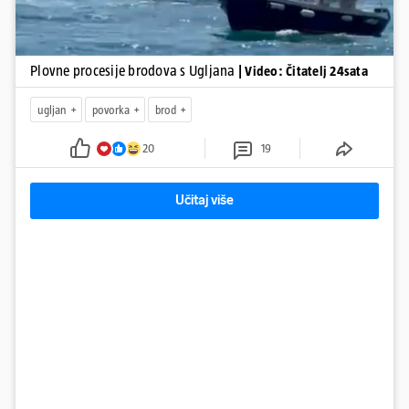
Plovne procesije brodova s Ugljana
| Video: Čitatelj 24sata
ugljan
povorka
brod
20
19
Učitaj više