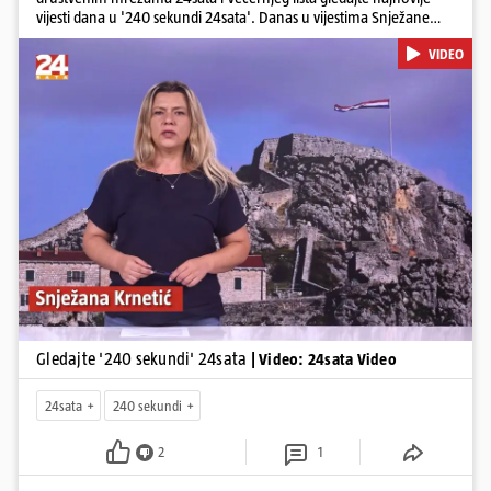
vijesti dana u '240 sekundi 24sata'. Danas u vijestima Snježane
Krnetić: Hrvatska je obilježila 31. obljetnicu Oluje, a pažnju je
VIDEO
privuklo ignoriranje predsjednika Zorana Milanovića i premijera
Andreja Plenkovića u Kninu. Donosimo i detalje o većim
braniteljskim mirovinama, apelu obitelji Hrvata u komi u Irskoj,
upozorenjima nakon nove tragedije na električnom romobilu te
smanjenju proizvodnje u nuklearnoj elektrani Krško.
Pokretanje videa...
Gledajte '240 sekundi' 24sata
| Video: 24sata Video
24sata
240 sekundi
2
1