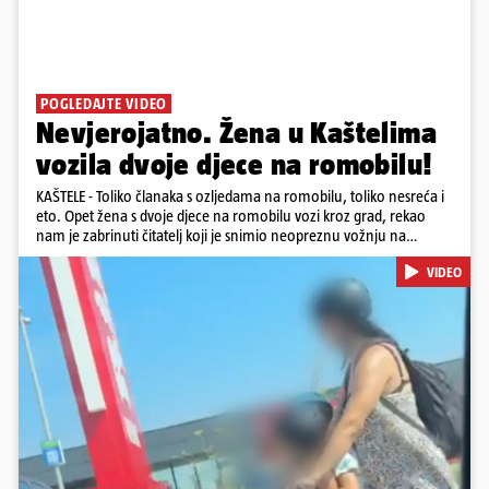
POGLEDAJTE VIDEO
Nevjerojatno. Žena u Kaštelima
vozila dvoje djece na romobilu!
KAŠTELE - Toliko članaka s ozljedama na romobilu, toliko nesreća i
eto. Opet žena s dvoje djece na romobilu vozi kroz grad, rekao
nam je zabrinuti čitatelj koji je snimio neopreznu vožnju na
romobilu u četvrtak prijepodne kroz Kaštele. Podsjetimo, mjesec i
VIDEO
pol od smrti dječaka (14) u Metkoviću, pad s električnog romobila
odnio je još jedan mladi život. Unatoč naporima liječnika KBC-a
Zagreb, u ponedjeljak maloljetnik je podlegao ozljedama
zadobivenima u padu s romobila.
Pokretanje videa...