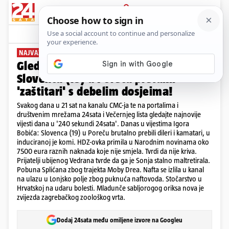
PRIJAVA
News
Komentari
6
NAJVAŽNIJE VIJESTI DANA
Gledajte '240 sekundi' 24sata:
Slovenca (19) u Poreču pretukli
'zaštitari' s debelim dosjeima!
Svakog dana u 21 sat na kanalu CMC-ja te na portalima i
društvenim mrežama 24sata i Večernjeg lista gledajte najnovije
vijesti dana u '240 sekundi 24sata'. Danas u vijestima Igora
Bobića: Slovenca (19) u Poreču brutalno prebili dileri i kamatari, u
induciranoj je komi. HDZ-ovka primila u Narodnim novinama oko
7500 eura raznih naknada koje nije smjela. Tvrdi da nije kriva.
Prijatelji ubijenog Vedrana tvrde da ga je Sonja stalno maltretirala.
Pobuna Splićana zbog trajekta Moby Drea. Nafta se izlila u kanal
na ulazu u Lonjsko polje zbog puknuća naftovoda. Stočarstvo u
Hrvatskoj na udaru bolesti. Mladunče sabljorogog oriksa nova je
zvijezda zagrebačkog zoološkog vrta.
Dodaj 24sata među omiljene izvore na Googleu