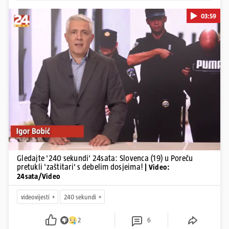
03:59
Pokretanje videa...
Gledajte '240 sekundi' 24sata: Slovenca (19) u Poreču
pretukli 'zaštitari' s debelim dosjeima!
| Video:
24sata/Video
videovijesti
240 sekundi
2
6