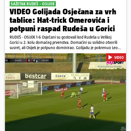
SAŽETAK RUDEŠ - OSIJEK
VIDEO Golijada Osječana za vrh
tablice: Hat-trick Omerovića i
potpuni raspad Rudeša u Gorici
RUDEŠ - OSIJEK 1-6 Osječani su gostovali kod Rudeša u Velikoj
Gorici u 2. kolu domaćeg prvenstva. Domaćini su solidno otvorili
susret, ali Osijek je potpuno dominirao. Golijadu je pokrenuo Leon
u 12. minuti, a povećao je u 24. minuti. Meksikancu su ovo bili prvi
VIDEO
golovi u dresu 'bijelo-plavih' Nail Omerović bio je junak u dresu
gostiju, zabio hat-trick. Mrežu golmana Rudeša tresao je u 41., 44.
minuti i 81. minuti. U dugu listu strijelaca u velikoj Gorici upisao se i
Arnel Jakupović golom u 69. minuti. Utješni gol za smanjenje
zaostatka u dresu Rudeša zabio je Ilečić u 84. minuti. Osijek je s tri
boda na prvom mjestu tablice HNL-a
Pokretanje videa...