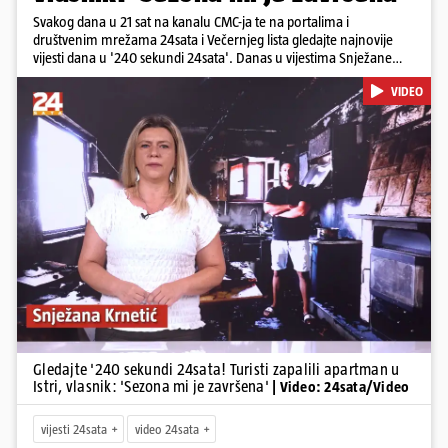
Svakog dana u 21 sat na kanalu CMC-ja te na portalima i
društvenim mrežama 24sata i Večernjeg lista gledajte najnovije
vijesti dana u '240 sekundi 24sata'. Danas u vijestima Snježane
Krnetić: Turisti uništili apartman u Istri, 125 milijuna eura mogla bi
VIDEO
stajati sanacija otpada u Gospiću, u Osijeku pretukli nogometnog
suca, od utorka nove cijene goriva, rastu mirovine za 200 tisuća
branitelja...
Pokretanje videa...
Gledajte '240 sekundi 24sata! Turisti zapalili apartman u
Istri, vlasnik: 'Sezona mi je završena'
| Video: 24sata/Video
vijesti 24sata
video 24sata