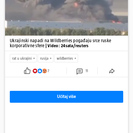
Ukrajinski napadi na Wildberries pogađaju srce ruske
korporativne sfere
| Video: 24sata/reuters
rat u ukrajini
rusija
wildberries
7
11
Učitaj više