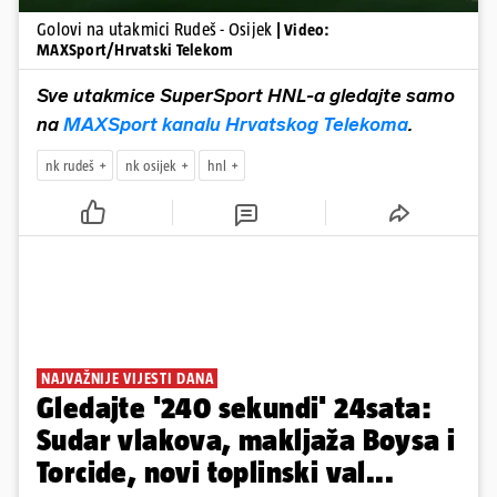
Golovi na utakmici Rudeš - Osijek
| Video:
MAXSport/Hrvatski Telekom
Sve utakmice SuperSport HNL-a gledajte samo
na
MAXSport kanalu Hrvatskog Telekoma
.
nk rudeš
nk osijek
hnl
NAJVAŽNIJE VIJESTI DANA
Gledajte '240 sekundi' 24sata:
Sudar vlakova, makljaža Boysa i
Torcide, novi toplinski val...