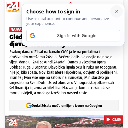
PRIJAVA
News
Komentari
0
NAJVAŽNIJE VIJESTI DANA
Gledajte '240 sekundi' 24sata: Smrt
djevojčice na toboganu
Svakog dana u 21 sat na kanalu CMC-ja te na portalima i
društvenim mrežama 24sata i Večernjeg lista gledajte najnovije
vijesti dana u '240 sekundi 24sata'. Danas u vijestima Igora
Bobića: Tuga u Loparu: Djevojčica ispala ocu iz ruku na toboganu,
nije joj bilo spasa. Novi krak afere Hipodrom, odvjetnici podijeljeni.
Branitelj Ivan više nije na šatoru na Bundeku, Ministarstvo ga
smjestilo na Sveti Duh. Usred obnove u Vinogradskoj otkaze dali
šef financija i glavna arhitektica. Nazvao je kuma i rekao da se
moraju vidjeti, a onda ga izrešetao nasred ceste.
Dodaj 24sata među omiljene izvore na Googleu
03:59