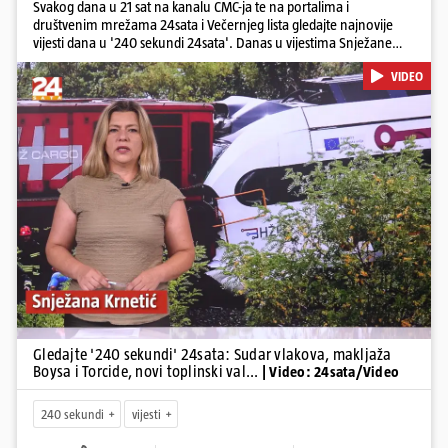
Svakog dana u 21 sat na kanalu CMC-ja te na portalima i
društvenim mrežama 24sata i Večernjeg lista gledajte najnovije
vijesti dana u '240 sekundi 24sata'. Danas u vijestima Snježane
Krnetić: Željeznička nesreća između kolodvora Sveti Ivan Žabno i
VIDEO
Gradec, masovna tučnjava Boysa i Torcide, prijeti nestašica vode
kraj Požege...
Pokretanje videa...
Gledajte '240 sekundi' 24sata: Sudar vlakova, makljaža
Boysa i Torcide, novi toplinski val...
| Video: 24sata/Video
240 sekundi
vijesti