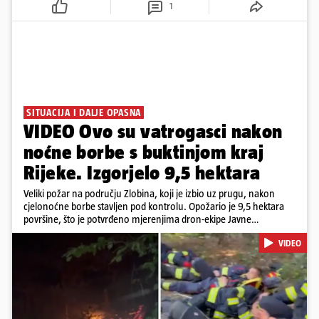
1
SITUACIJA I DALJE OPASNA
VIDEO Ovo su vatrogasci nakon
noćne borbe s buktinjom kraj
Rijeke. Izgorjelo 9,5 hektara
Veliki požar na području Zlobina, koji je izbio uz prugu, nakon
cjelonoćne borbe stavljen pod kontrolu. Opožario je 9,5 hektara
površine, što je potvrđeno mjerenjima dron-ekipe Javne
vatrogasne postrojbe grada Rijeke. Vatru je gasilo 55 ljudi sa 17
VIDEO
vozila te više DVD-ova i JVP Rijeka. Situacija je i dalje ozbiljna zbog
jakog vjetra koji povećava opasnost od razbuktavanja. Zato ostaju i
dežurati na terenu