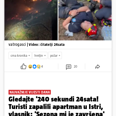
Pokretanje videa...
vatrogasci
| Video: čitatelji 24sata
crna kronika
hreljin
požar
4
20
NAJVAŽNIJE VIJESTI DANA
Gledajte '240 sekundi 24sata!
Turisti zapalili apartman u Istri,
vlasnik: 'Sezona mi je završena'