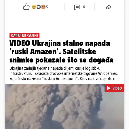
5
6
RAT U UKRAJINI
VIDEO Ukrajina stalno napada
'ruski Amazon'. Satelitske
snimke pokazale što se događa
Ukrajina zadnjih tjedana napada diljem Rusije logističku
infrastrukturu i skladišta divovske internetske trgovine Wildberries,
koju često nazivaju "ruskim Amazonom". Kijev na ove objekte ne
gleda samo kao na obična trgovačka skladišta, već tvrdi da ih ruske
VIDEO
snage koriste i za vojne potrebe, odnosno za skladištenje i
distribuciju dijelova za dronove i druge opreme koja se koristi u
ratu. S druge strane, napadi služe i kao izravan odgovor na ruska
bombardiranja ukrajinske poštanske i logističke infrastrukture te
kao način da se ekonomske posljedice rata prenesu dublje na ruski
teritorij i približe običnim građanima.
Pokretanje videa...