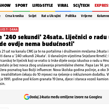
SHOW
SPORT
LIFE&STYLE
VIRAL
SCI/TECH
EXPRES
e
Crna kronika
Svijet
Rat u Ukrajini
Politika
Vrijeme
Kolumn
IJESTI DANA
e '240 sekundi' 24sata. Liječnici o radu
de ovdje nema budućnosti'
 21 sat na kanalu CMC-ja te na portalima i društvenim mrežama 24sata i V
sti dana u '240 sekundi 24sata'. U današnjim vijestima Snježane Krnetić: L
carskoj te liječnik koji se vratio iz Irske dijele svoja iskustva o radu u Hr
 ostalo je bez novca zbog urušavanja piramidalne sheme. Papa Lav 14. pro
džera poznatog kao Božji influencer. Nova školska godina počinje, a oko 3
 invaliditetom čekaju do 10 mjeseci na rješenje o inkluzivnom dodatku. V
a je 1991. godine pod kišom granata 19 žena, djece i staraca vozeći kamion 
sin.
Dodaj 24sata među omiljene izvore na Googleu