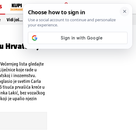
S
PRIJAVA
e
Vidi još…
 u Hrvatskoj:
ečernjeg lista gledajte
iječnice koje rade u
vatskoj i inozemstvu.
glasio je svetim Carla
6 tisuća prvašića kreće u
inka Lakić, bez vozačkog
koji je upalio njezin