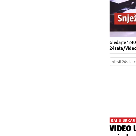
Gledajte '240
24sata/Vide
vijesti 24sata
RAT U UKRAJI
VIDEO U