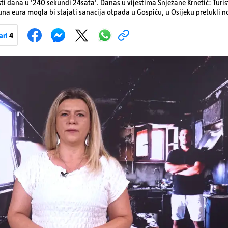
sti dana u '240 sekundi 24sata'. Danas u vijestima Snježane Krnetić: Turis
ijuna eura mogla bi stajati sanacija otpada u Gospiću, u Osijeku pretukli
jene goriva, rastu mirovine za 200 tisuća branitelja...
ari
4
Pokretanje videa...