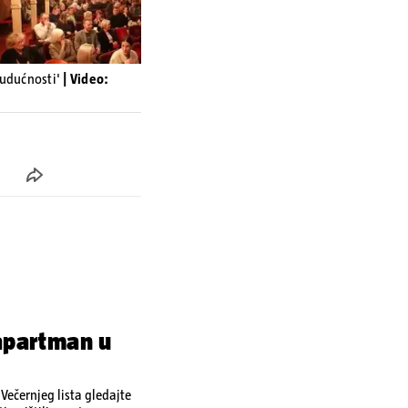
budućnosti'
| Video:
 apartman u
ečernjeg lista gledajte