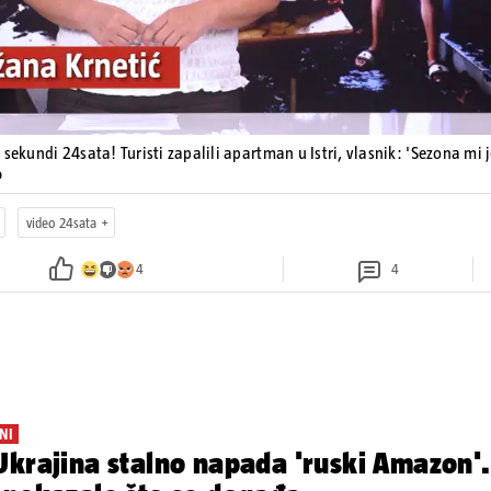
 sekundi 24sata! Turisti zapalili apartman u Istri, vlasnik: 'Sezona mi 
o
video 24sata
4
4
NI
krajina stalno napada 'ruski Amazon'.