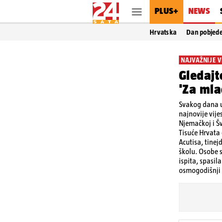
PLUS+
NEWS
Hrvatska
Dan pobjed
NAJVAŽNIJE V
Gledajt
'Za mla
Svakog dana u
najnovije vije
Njemačkoj i Švi
Tisuće Hrvata
Acutisa, tinej
školu. Osobe s
ispita, spasil
osmogodišnji 