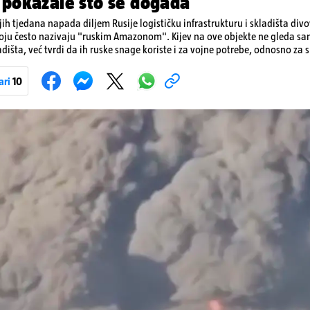
 pokazale što se događa
ih tjedana napada diljem Rusije logističku infrastrukturu i skladišta div
koju često nazivaju "ruskim Amazonom". Kijev na ove objekte ne gleda s
dišta, već tvrdi da ih ruske snage koriste i za vojne potrebe, odnosno za sk
onove i druge opreme koja se koristi u ratu. S druge strane, napadi služe
iranja ukrajinske poštanske i logističke infrastrukture te kao način da 
ari
10
ublje na ruski teritorij i približe običnim građanima.
Pokretanje videa...