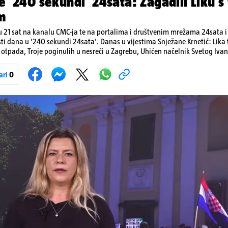
e '240 sekundi' 24sata: Zagadili Liku s
m
 21 sat na kanalu CMC-ja te na portalima i društvenim mrežama 24sata i V
sti dana u '240 sekundi 24sata'. Danas u vijestima Snježane Krnetić: Lik
otpada, Troje poginulih u nesreći u Zagrebu, Uhićen načelnik Svetog Ivan
a, Krajaču režu ovlasti: Slijedi otkaz...
ari
0
Pokretanje videa...