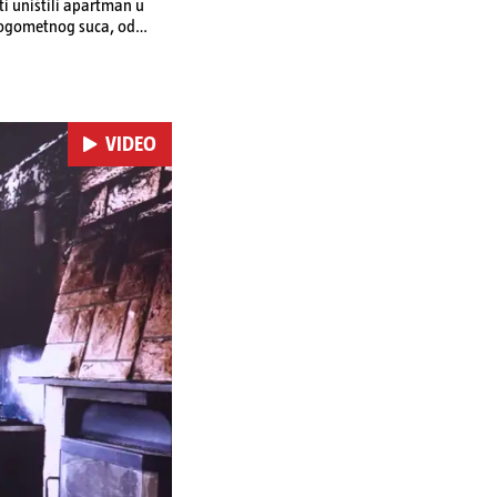
ti uništili apartman u
 nogometnog suca, od
VIDEO