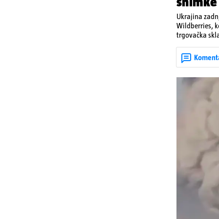
snimke
Ukrajina zadnj
Wildberries, 
trgovačka skla
dijelova za dr
ruska bombard
Koment
rata prenesu d