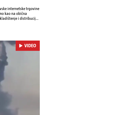
ovske internetske trgovine
amo kao na obična
ladištenje i distribuciju
 i kao izravan odgovor na
se ekonomske posljedice
VIDEO