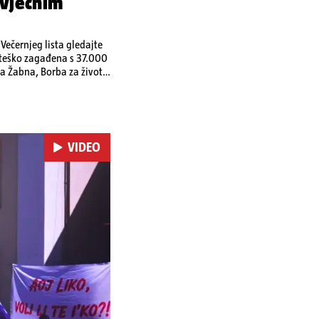
 vječnim
ečernjeg lista gledajte
a teško zagađena s 37.000
a Žabna, Borba za život
VIDEO