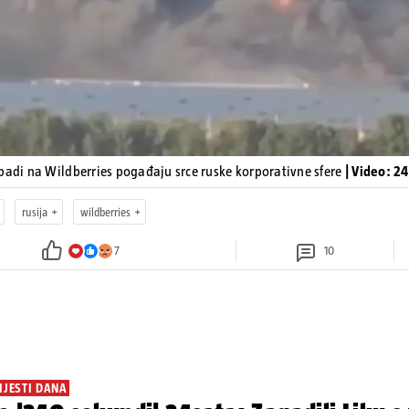
padi na Wildberries pogađaju srce ruske korporativne sfere
| Video: 2
rusija
wildberries
7
10
IJESTI DANA