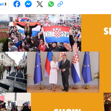
ari
3
Pokretanje videa...