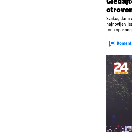
Gledajt
otrovo
Svakog dana u
najnovije vije
tona opasnog 
Denisa Vejzović
Koment