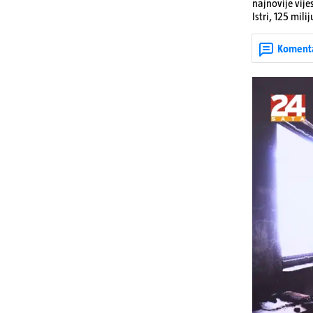
najnovije vije
Istri, 125 mil
utorka nove ci
Koment