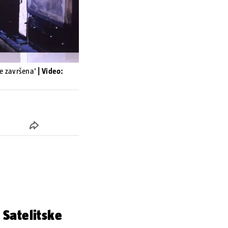
je završena'
| Video:
 Satelitske