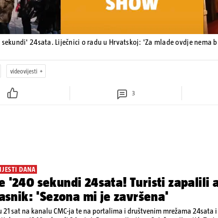
 sekundi' 24sata. Liječnici o radu u Hrvatskoj: 'Za mlade ovdje nema 
videovijesti
3
IJESTI DANA
e '240 sekundi 24sata! Turisti zapalili
vlasnik: 'Sezona mi je završena'
 21 sat na kanalu CMC-ja te na portalima i društvenim mrežama 24sata i V