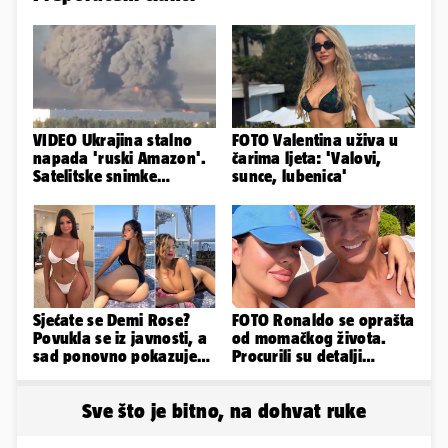
VIDEO Ukrajina stalno
FOTO Valentina uživa u
napada 'ruski Amazon'.
čarima ljeta: 'Valovi,
Satelitske snimke
sunce, lubenica'
pokazale što se događa
Sjećate se Demi Rose?
FOTO Ronaldo se oprašta
Povukla se iz javnosti, a
od momačkog života.
sad ponovno pokazuje
Procurili su detalji
obline. Ovako izgleda
glamuroznog vjenčanja
Sve što je bitno, na dohvat ruke