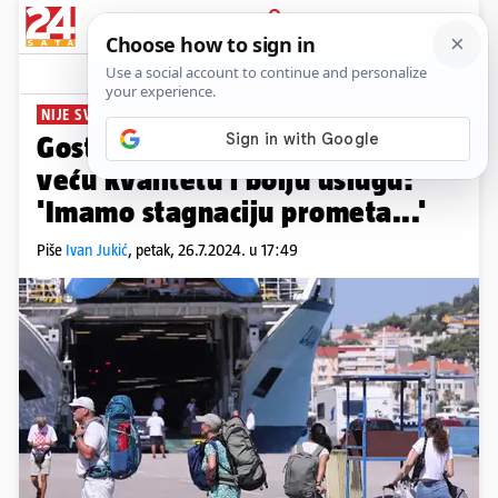
PRIJAVA
News
Komentari
45
NIJE SVE BAJ
Gosti troše manje, ali očekuju
veću kvalitetu i bolju uslugu:
'Imamo stagnaciju prometa...'
Piše
Ivan Jukić
,
petak, 26.7.2024. u 17:49