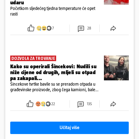
udaru
Početkom sljedećeg tjedna temperature će opet
rasti
7
28
DOZVOLA ZA TROVANJE
Kako su operirali Šincekovi: Nudili su
niže cijene od drugih, mljeli su otpad
pa zakapali...
Šincekove tvrtke bavile su se preradom otpada u
građevinske proizvode, zbog čega kamioni, bale
plastike i samljeveni materijal dugo nisu izazivali
sumnju
22
135
Učitaj više