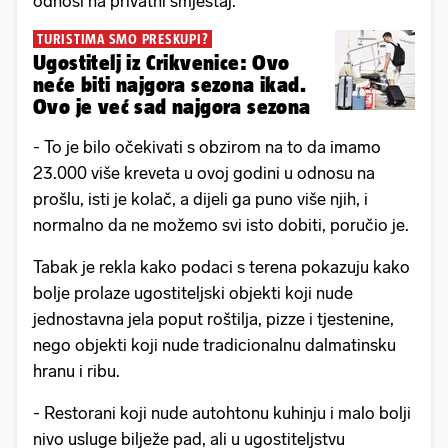
odnosi na privatni smještaj.
TURISTIMA SMO PRESKUPI?
Ugostitelj iz Crikvenice: Ovo
neće biti najgora sezona ikad.
Ovo je već sad najgora sezona
- To je bilo očekivati s obzirom na to da imamo
23.000 više kreveta u ovoj godini u odnosu na
prošlu, isti je kolač, a dijeli ga puno više njih, i
normalno da ne možemo svi isto dobiti, poručio je.
Tabak je rekla kako podaci s terena pokazuju kako
bolje prolaze ugostiteljski objekti koji nude
jednostavna jela poput roštilja, pizze i tjestenine,
nego objekti koji nude tradicionalnu dalmatinsku
hranu i ribu.
- Restorani koji nude autohtonu kuhinju i malo bolji
nivo usluge bilježe pad, ali u ugostiteljstvu