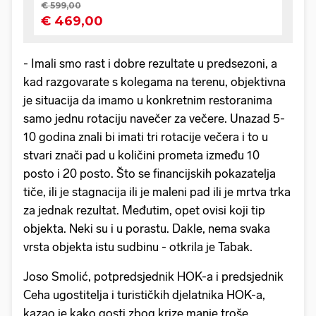
- Imali smo rast i dobre rezultate u predsezoni, a
kad razgovarate s kolegama na terenu, objektivna
je situacija da imamo u konkretnim restoranima
samo jednu rotaciju navečer za večere. Unazad 5-
10 godina znali bi imati tri rotacije večera i to u
stvari znači pad u količini prometa između 10
posto i 20 posto. Što se financijskih pokazatelja
tiče, ili je stagnacija ili je maleni pad ili je mrtva trka
za jednak rezultat. Međutim, opet ovisi koji tip
objekta. Neki su i u porastu. Dakle, nema svaka
vrsta objekta istu sudbinu - otkrila je Tabak.
Joso Smolić, potpredsjednik HOK-a i predsjednik
Ceha ugostitelja i turističkih djelatnika HOK-a,
kazao je kako gosti zbog krize manje troše.