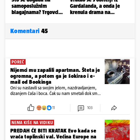
Komentari
45
POREČ
Nijemci mu zapalili apartman. Šteta je
ogromna, a potom ga je šokirao i e-
mail od Bookinga
Oni su nastavili sa svojim jelom, nazdravljanjem,
dizanjem čaša i boca. Čak su nam smetali dok smo
u panici kupili crijeva kako bismo pokušali ugasiti
požar, rekao je vlasnik
11
103
NEMA KIŠE NA VIDIKU
PREDAH ĆE BITI KRATAK Evo kada se
vraća toplinski val. Većina Europe na