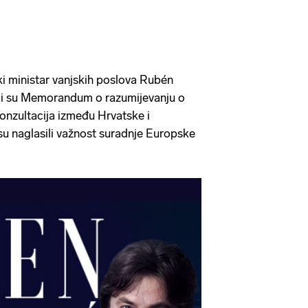
i ministar vanjskih poslova Rubén
li su Memorandum o razumijevanju o
konzultacija između Hrvatske i
su naglasili važnost suradnje Europske