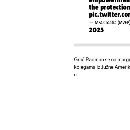
the protection
pic.twitter.
— MFA Croatia (MVEP
2025
Grlić Radman se na marg
kolegama iz Južne Amerike
u.