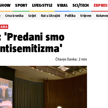
SHOW
SPORT
LIFE&STYLE
VIRAL
SCI/TECH
EXPRES
e
Crna kronika
Svijet
Rat u Ukrajini
Politika
Vrijeme
Kolumn
IJAMA
: 'Predani smo
antisemitizma'
Čitanje članka: 2 min