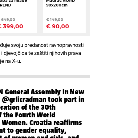
đuje svoju predanost ravnopravnosti
 djevojčica te zaštiti njihovih prava
je na X-u.
UN General Assembly in New
r
@grlicradman
took part in
ation of the 30th
f the Fourth World
 Women. Croatia reaffirms
t to gender equality,
of women and girls, and