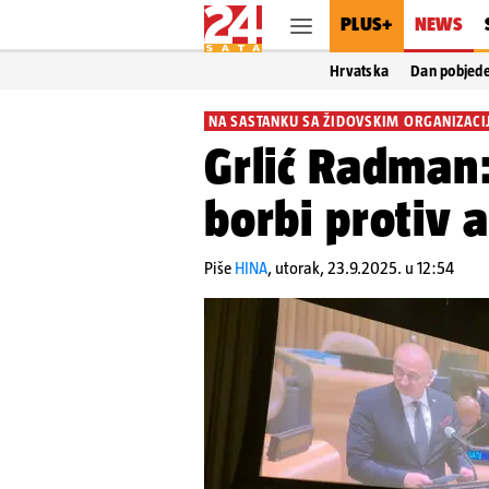
PLUS+
NEWS
Hrvatska
Dan pobjed
NA SASTANKU SA ŽIDOVSKIM ORGANIZAC
Grlić Radman
borbi protiv 
Piše
HINA
,
utorak, 23.9.2025. u 12:54