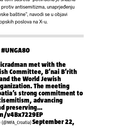
protiv antisemitizma, unaprjeđenju
ovske baštine", navodi se u objavi
uropskih poslova na X-u.
|
#UNGA80
icradman
met with the
sh Committee, B’nai B’rith
 and the World Jewish
rganization. The meeting
oatia’s strong commitment to
tisemitism, advancing
and preserving…
com/v4Bx7229EP
September 22,
) (@MFA_Croatia)