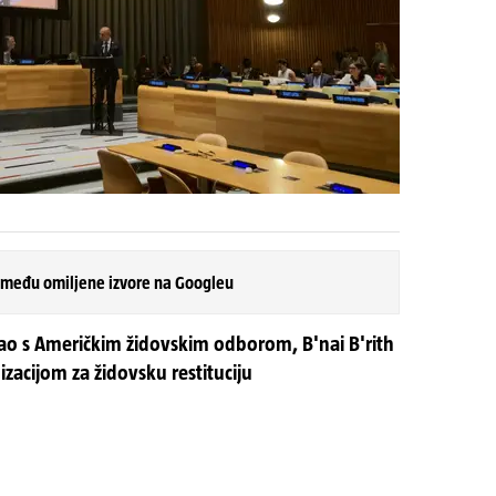
 među omiljene izvore na Googleu
tao s Američkim židovskim odborom, B'nai B'rith
zacijom za židovsku restituciju