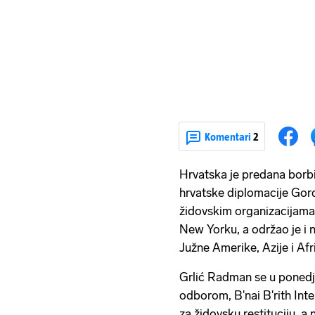
Komentari
2
Hrvatska je predana borbi
hrvatske diplomacije Gor
židovskim organizacijam
New Yorku, a održao je i n
Južne Amerike, Azije i Afr
Grlić Radman se u ponedj
odborom, B'nai B'rith Int
za židovsku restituciju, a