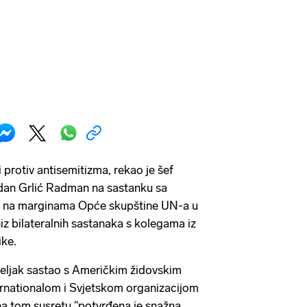
 protiv antisemitizma, rekao je šef
dan Grlić Radman na sastanku sa
a na marginama Opće skupštine UN-a u
iz bilateralnih sastanaka s kolegama iz
ike.
eljak sastao s Američkim židovskim
ernationalom i Svjetskom organizacijom
 na tom susretu "potvrđena je snažna