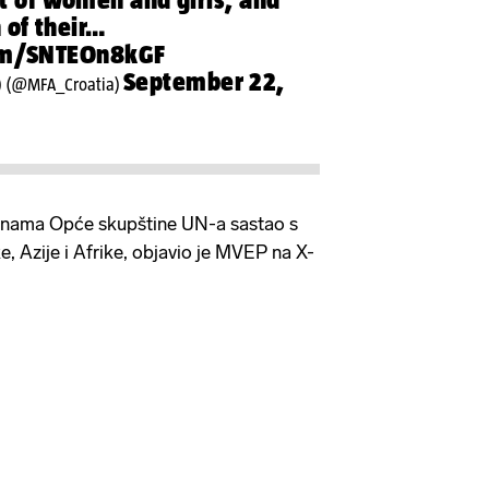
 of their…
com/SNTEOn8kGF
September 22,
) (@MFA_Croatia)
inama Opće skupštine UN-a sastao s
, Azije i Afrike, objavio je MVEP na X-