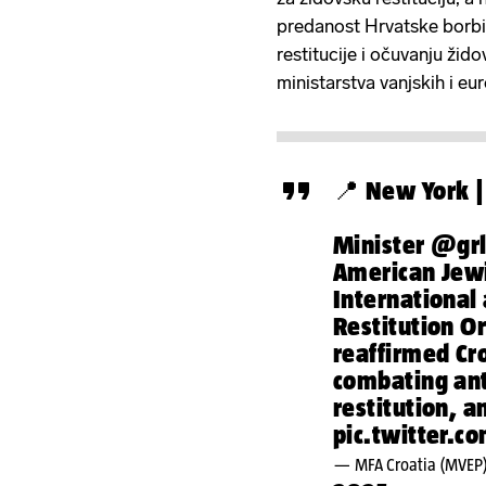
predanost Hrvatske borbi 
restitucije i očuvanju žid
ministarstva vanjskih i e
📍 New York 
Minister
@grl
American Jewi
International
Restitution O
reaffirmed Cr
combating an
restitution, 
pic.twitter.
— MFA Croatia (MVEP