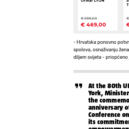
- Hrvatska ponovno potvr
spolova, osnaživanju žena i
diljem svijeta - priopćeno 
At the 80th 
York, Ministe
the commemor
anniversary o
Conference on
its commitmen
empowerment 