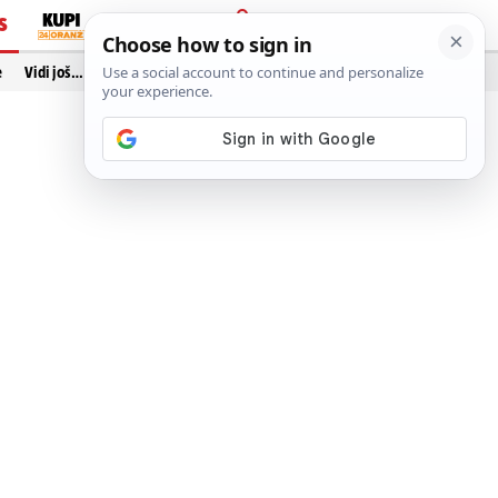
S
PRIJAVA
e
Vidi još…