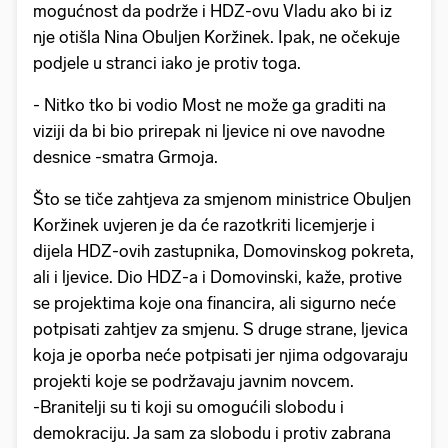
mogućnost da podrže i HDZ-ovu Vladu ako bi iz
nje otišla Nina Obuljen Koržinek. Ipak, ne očekuje
podjele u stranci iako je protiv toga.
- Nitko tko bi vodio Most ne može ga graditi na
viziji da bi bio prirepak ni ljevice ni ove navodne
desnice -smatra Grmoja.
Što se tiče zahtjeva za smjenom ministrice Obuljen
Koržinek uvjeren je da će razotkriti licemjerje i
dijela HDZ-ovih zastupnika, Domovinskog pokreta,
ali i ljevice. Dio HDZ-a i Domovinski, kaže, protive
se projektima koje ona financira, ali sigurno neće
potpisati zahtjev za smjenu. S druge strane, ljevica
koja je oporba neće potpisati jer njima odgovaraju
projekti koje se podržavaju javnim novcem.
-Branitelji su ti koji su omogućili slobodu i
demokraciju. Ja sam za slobodu i protiv zabrana