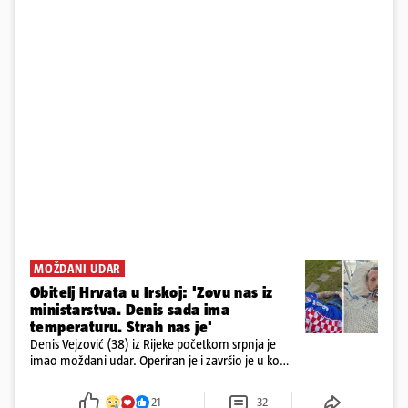
MOŽDANI UDAR
Obitelj Hrvata u Irskoj: 'Zovu nas iz
ministarstva. Denis sada ima
temperaturu. Strah nas je'
Denis Vejzović (38) iz Rijeke početkom srpnja je
imao moždani udar. Operiran je i završio je u komi.
Obitelj ga želi prebaciti u Hrvatsku, kažu kako
tamošnji liječnici ne vjeruju u oporavak: 'Imamo
21
32