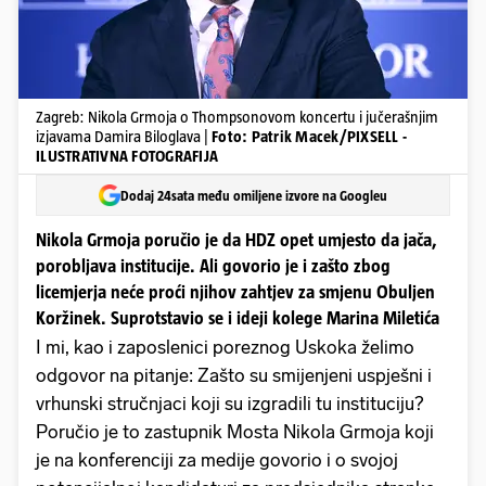
Zagreb: Nikola Grmoja o Thompsonovom koncertu i jučerašnjim
izjavama Damira Biloglava |
Foto: Patrik Macek/PIXSELL -
ILUSTRATIVNA FOTOGRAFIJA
Dodaj 24sata među omiljene izvore na Googleu
Nikola Grmoja poručio je da HDZ opet umjesto da jača,
porobljava institucije. Ali govorio je i zašto zbog
licemjerja neće proći njihov zahtjev za smjenu Obuljen
Koržinek. Suprotstavio se i ideji kolege Marina Miletića
I mi, kao i zaposlenici poreznog Uskoka želimo
odgovor na pitanje: Zašto su smijenjeni uspješni i
vrhunski stručnjaci koji su izgradili tu instituciju?
Poručio je to zastupnik Mosta Nikola Grmoja koji
je na konferenciji za medije govorio i o svojoj