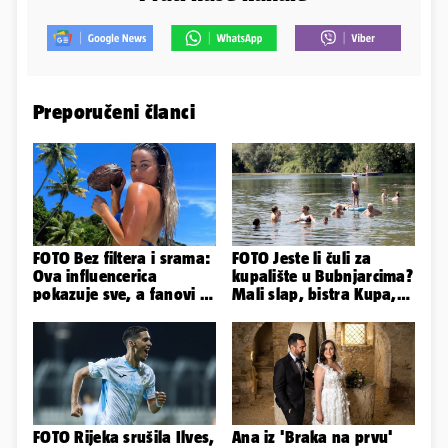
Preporučeni članci
FOTO Bez filtera i srama:
FOTO Jeste li čuli za
Ova influencerica
kupalište u Bubnjarcima?
pokazuje sve, a fanovi je
Mali slap, bistra Kupa,
naprosto obožavaju!
šumski hlad - prava
idila!
FOTO Rijeka srušila Ilves,
Ana iz 'Braka na prvu'