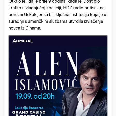
Otkrio je i da je prije 9 godina, kada je Most bio
kratko u vladajućoj koaliciji, HDZ radio pritisak na
porezni Uskok jer su bili ključna institucija koja je u
suradnji s američkim službama utvrdila izvlačenje
novca iz Dinama.