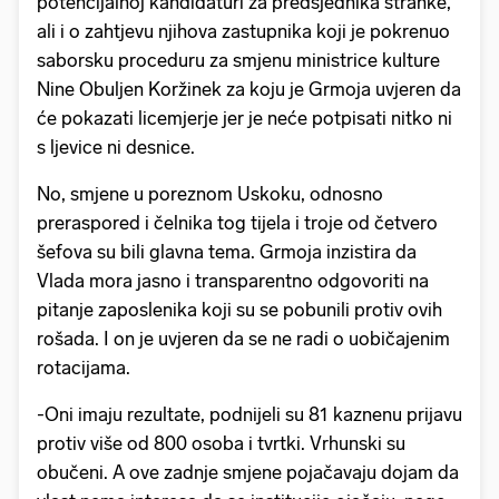
potencijalnoj kandidaturi za predsjednika stranke,
ali i o zahtjevu njihova zastupnika koji je pokrenuo
saborsku proceduru za smjenu ministrice kulture
Nine Obuljen Koržinek za koju je Grmoja uvjeren da
će pokazati licemjerje jer je neće potpisati nitko ni
s ljevice ni desnice.
No, smjene u poreznom Uskoku, odnosno
preraspored i čelnika tog tijela i troje od četvero
šefova su bili glavna tema. Grmoja inzistira da
Vlada mora jasno i transparentno odgovoriti na
pitanje zaposlenika koji su se pobunili protiv ovih
rošada. I on je uvjeren da se ne radi o uobičajenim
rotacijama.
-Oni imaju rezultate, podnijeli su 81 kaznenu prijavu
protiv više od 800 osoba i tvrtki. Vrhunski su
obučeni. A ove zadnje smjene pojačavaju dojam da