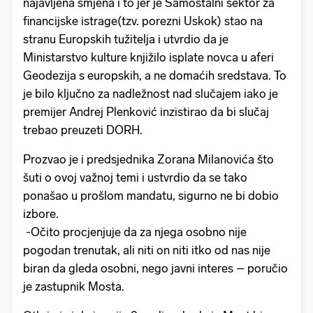
najavljena smjena i to jer je Samostalni sektor za
financijske istrage(tzv. porezni Uskok) stao na
stranu Europskih tužitelja i utvrdio da je
Ministarstvo kulture knjižilo isplate novca u aferi
Geodezija s europskih, a ne domaćih sredstava. To
je bilo ključno za nadležnost nad slučajem iako je
premijer Andrej Plenković inzistirao da bi slučaj
trebao preuzeti DORH.
Prozvao je i predsjednika Zorana Milanovića što
šuti o ovoj važnoj temi i ustvrdio da se tako
ponašao u prošlom mandatu, sigurno ne bi dobio
izbore.
-Očito procjenjuje da za njega osobno nije
pogodan trenutak, ali niti on niti itko od nas nije
biran da gleda osobni, nego javni interes – poručio
je zastupnik Mosta.