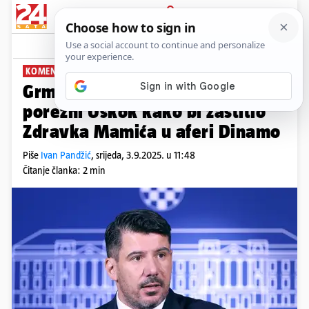
PRIJAVA
News
Komentari
5
KOMENTIRAO SMJENE
Grmoja: HDZ je radio pritisak na
porezni Uskok kako bi zaštitio
Zdravka Mamića u aferi Dinamo
Piše
Ivan Pandžić
,
srijeda, 3.9.2025. u 11:48
Čitanje članka: 2 min