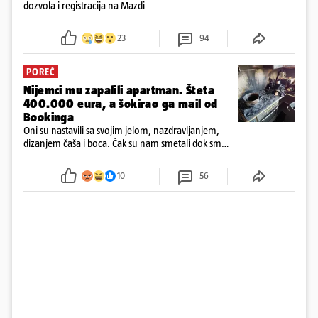
dozvola i registracija na Mazdi
23
94
POREČ
Nijemci mu zapalili apartman. Šteta
400.000 eura, a šokirao ga mail od
Bookinga
Oni su nastavili sa svojim jelom, nazdravljanjem,
dizanjem čaša i boca. Čak su nam smetali dok smo
u panici kupili crijeva kako bismo pokušali ugasiti
požar, rekao je vlasnik
10
56