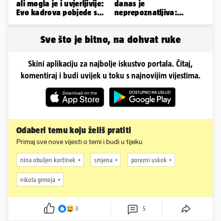
ali mogla je i uvjerljivije:
danas je
Evo kadrova pobjede s
neprepoznatljiva:
Rujevice
Odselila je iz Hrvatske, a
ovako sad izgleda
Sve što je bitno, na dohvat ruke
Skini aplikaciju za najbolje iskustvo portala. Čitaj,
komentiraj i budi uvijek u toku s najnovijim vijestima.
Odaberi temu koju želiš pratiti
Primaj sve nove vijesti o temi i budi u tijeku
nina obuljen koržinek
smjena
porezni uskok
nikola grmoja
3
5