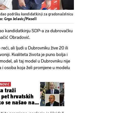
 dao podršku kandidatkinji za gradonačelnicu
eo: Grgo Jelavic/Pixsell
ao kandidatkinju SDP-a za dubrovačku
ačić Obradović.
eći, ali ljudi u Dubrovniku žive 20 ili
niji. Kvaliteta života je puno bolja i
 model, ali taj model u Dubrovniku nije
a i osoba koja želi promjene u modelu
ANOVIĆ
a traži
 pet hrvatskih
ko se našao na