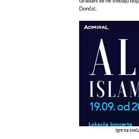
Građani se ne trebaju boj
Dončić.
Igre na sreć