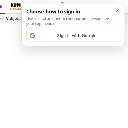
S
PRIJAVA
e
Vidi još…