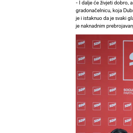
- I dalje će živjeti dobro, 
gradonačelnicu, koja Dub
je i istaknuo da je svaki g
je naknadnim prebrojavan