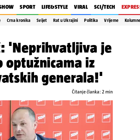
SHOW
SPORT
LIFE&STYLE
VIRAL
SCI/TECH
EXPRES
e
Crna kronika
Svijet
Rat u Ukrajini
Politika
Vrijeme
Kolumn
: 'Neprihvatljiva je
o optužnicama iz
vatskih generala!'
Čitanje članka: 2 min