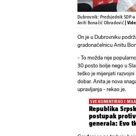
Dubrovnik: Predsjednik SDP-a
Aniti Bonačić Obradović
| Vid
On je u Dubrovniku podrž
gradonačelnicu Anitu Bon
- To možda nije popularno r
30 posto bolje nego u Slavo
teško je mijenjati razvojni
dobar. Anita je nova snag
upravljanja - rekao je.
SVE KOMENTIRAO I MIL
Republika Srpsk
postupak protiv
generala: Evo t
toj listi