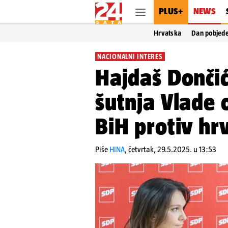
PLUS+
NEWS
Hrvatska
Dan pobjed
NACIONALNI INTERES
Hajdaš Dončić
šutnja Vlade 
BiH protiv hr
Piše
HINA
,
četvrtak, 29.5.2025. u 13:53