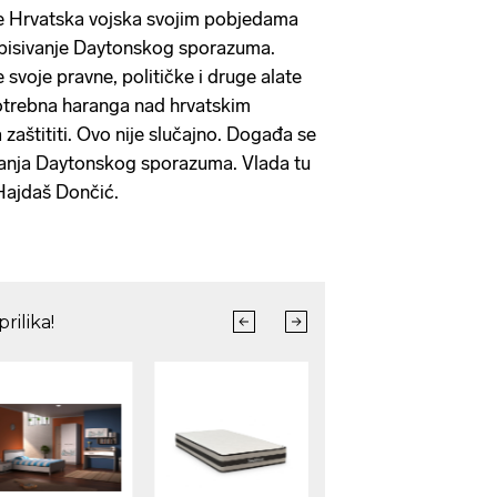
je Hrvatska vojska svojim pobjedama
tpisivanje Daytonskog sporazuma.
e svoje pravne, političke i druge alate
potrebna haranga nad hrvatskim
zaštititi. Ovo nije slučajno. Događa se
anja Daytonskog sporazuma. Vlada tu
 Hajdaš Dončić.