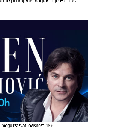
ati te promjene, naglasio je Hajdaš
u mogu izazvati ovisnost. 18+