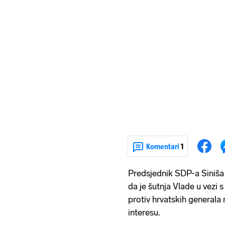
Komentari
1
Predsjednik SDP-a Siniša 
da je šutnja Vlade u vezi
protiv hrvatskih generala n
interesu.