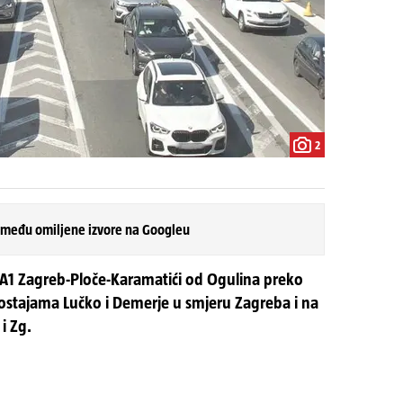
2
 među omiljene izvore na Googleu
 A1 Zagreb-Ploče-Karamatići od Ogulina preko
postajama Lučko i Demerje u smjeru Zagreba i na
i Zg.