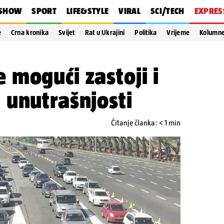
SHOW
SPORT
LIFE&STYLE
VIRAL
SCI/TECH
EXPRES
e
Crna kronika
Svijet
Rat u Ukrajini
Politika
Vrijeme
Kolumn
mogući zastoji i
 unutrašnjosti
Čitanje članka: < 1 min