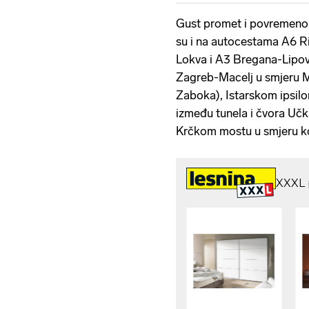
Gust promet i povremeno
su i na autocestama A6 R
Lokva i A3 Bregana-Lipov
Zagreb-Macelj u smjeru M
Zaboka), Istarskom ipsilon
između tunela i čvora Učk
Krčkom mostu u smjeru k