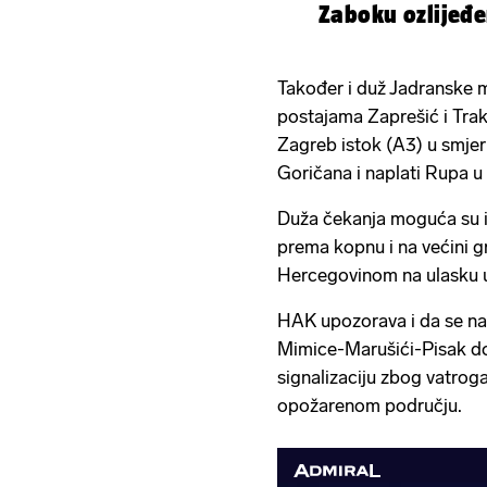
Zaboku ozlijeđe
Također i duž Jadranske 
postajama Zaprešić i Trak
Zagreb istok (A3) u smje
Goričana i naplati Rupa u 
Duža čekanja moguća su i 
prema kopnu i na većini g
Hercegovinom na ulasku 
HAK upozorava i da se na
Mimice-Marušići-Pisak do
signalizaciju zbog vatroga
opožarenom području.