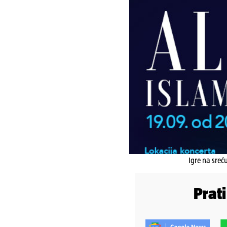
Igre na sreć
Prat