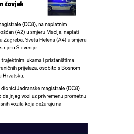
n čovjek
magistrale (DC8), na naplatnim
ošćan (A2) u smjeru Maclja, naplati
ru Zagreba, Sveta Helena (A4) u smjeru
smjeru Slovenije.
trajektnim lukama i pristaništima
raničnih prijelaza, osobito s Bosnom i
u Hrvatsku.
 dionici Jadranske magistrale (DC8)
 daljnjeg vozi uz privremenu prometnu
snih vozila koja dežuraju na