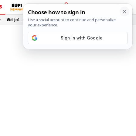
S
PRIJAVA
e
Vidi još…