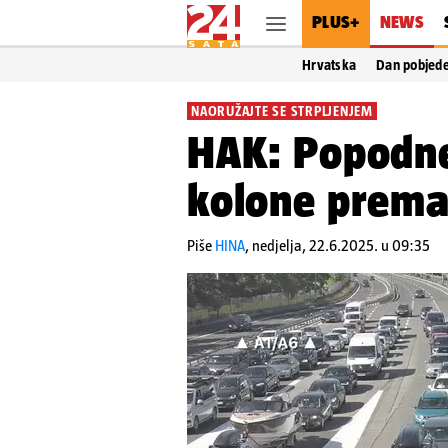
PLUS+
NEWS
Hrvatska
Dan pobjed
NAORUŽAJTE SE STRPLJENJEM
HAK: Popodne 
kolone prema
Piše
HINA
,
nedjelja, 22.6.2025. u 09:35