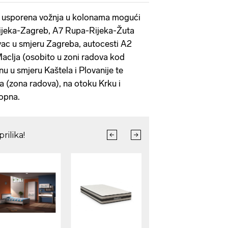
 usporena vožnja u kolonama mogući
ijeka-Zagreb, A7 Rupa-Rijeka-Žuta
ac u smjeru Zagreba, autocesti A2
aclja (osobito u zoni radova kod
u u smjeru Kaštela i Plovanije te
a (zona radova), na otoku Krku i
opna.