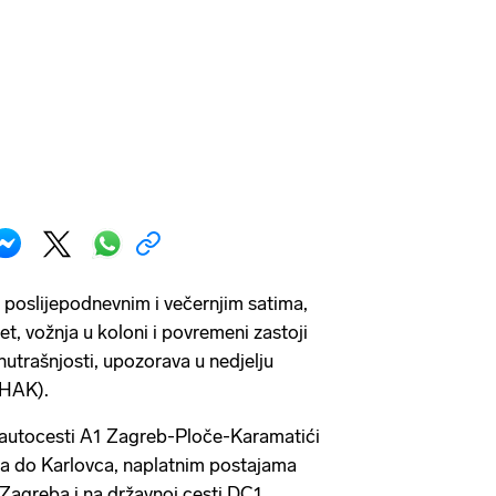
 poslijepodnevnim i večernjim satima,
t, vožnja u koloni i povremeni zastoji
nutrašnjosti, upozorava u nedjelju
(HAK).
 autocesti A1 Zagreb-Ploče-Karamatići
va do Karlovca, naplatnim postajama
Zagreba i na državnoj cesti DC1