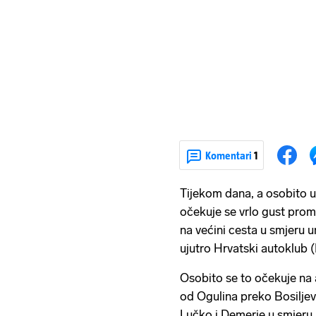
Komentari
1
Tijekom dana, a osobito u
očekuje se vrlo gust prome
na većini cesta u smjeru u
ujutro Hrvatski autoklub 
Osobito se to očekuje na
od Ogulina preko Bosilje
Lučko i Demerje u smjeru 