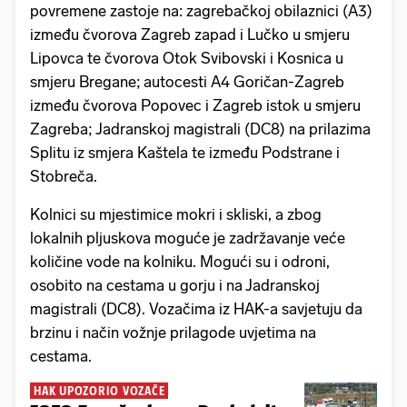
povremene zastoje na: zagrebačkoj obilaznici (A3)
između čvorova Zagreb zapad i Lučko u smjeru
Lipovca te čvorova Otok Svibovski i Kosnica u
smjeru Bregane; autocesti A4 Goričan-Zagreb
između čvorova Popovec i Zagreb istok u smjeru
Zagreba; Jadranskoj magistrali (DC8) na prilazima
Splitu iz smjera Kaštela te između Podstrane i
Stobreča.
Kolnici su mjestimice mokri i skliski, a zbog
lokalnih pljuskova moguće je zadržavanje veće
količine vode na kolniku. Mogući su i odroni,
osobito na cestama u gorju i na Jadranskoj
magistrali (DC8). Vozačima iz HAK-a savjetuju da
brzinu i način vožnje prilagode uvjetima na
cestama .
HAK UPOZORIO VOZAČE