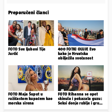
Preporučeni članci
FOTO Sve ljubavi Tije
400 FOTKI OLUJE Evo
Jurčić
kako je Hrvatska
obilježila svečanost
FOTO Maja Šuput u
FOTO Rihanna se opet
ružičastom kupaćem kao
skinula i pokazala guzu:
morska sirena
Seksi donje rublje i grudi
pale u drugi plan