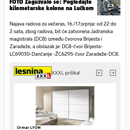
FOTO Zagužvalo se: Pogledajte
kilometarske kolone na Lučkom
Najava radova za večeras, 16./17.srpnja: od 22 do
2 sata, zbog radova, bit će zatvorena Jadranska
magistrala (DC8) između čvorova Brijesta i
Zaradeže, a obilazak je: DC8-čvor Brijesta-
LC69030-Dančanje -ŽC6295-čvor Zaradeže-DC8.