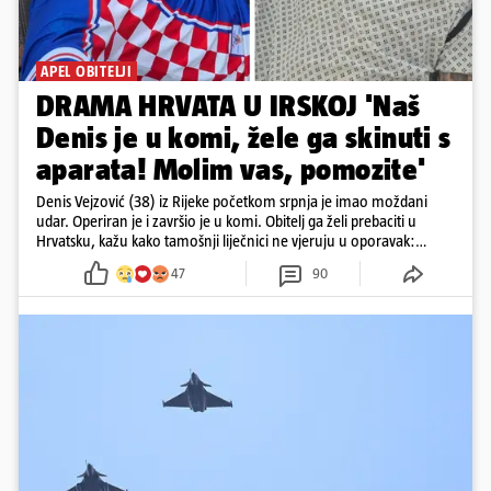
APEL OBITELJI
DRAMA HRVATA U IRSKOJ 'Naš
Denis je u komi, žele ga skinuti s
aparata! Molim vas, pomozite'
Denis Vejzović (38) iz Rijeke početkom srpnja je imao moždani
udar. Operiran je i završio je u komi. Obitelj ga želi prebaciti u
Hrvatsku, kažu kako tamošnji liječnici ne vjeruju u oporavak:
'Imamo 72 sata'
47
90