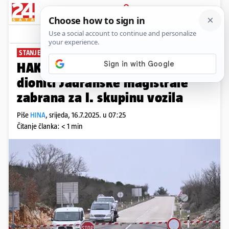
PRIJAVA
News
Komentari
0
STANJE NA CESTAMA
HAK: Zbog jakog vjetra, na
dionici Jadranske magistrale
zabrana za I. skupinu vozila
Piše
HINA
,
srijeda, 16.7.2025. u 07:25
Čitanje članka: < 1 min