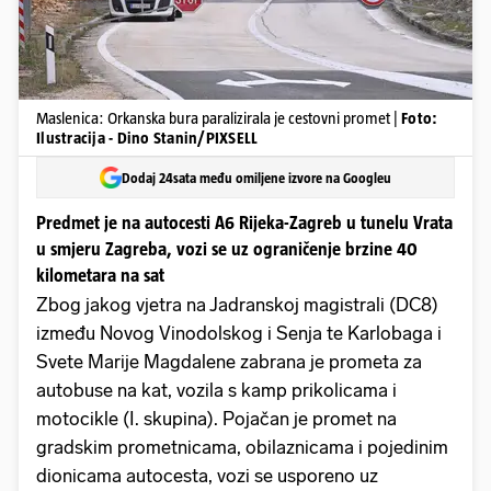
Maslenica: Orkanska bura paralizirala je cestovni promet |
Foto:
Ilustracija - Dino Stanin/PIXSELL
Dodaj 24sata među omiljene izvore na Googleu
Predmet je na autocesti A6 Rijeka-Zagreb u tunelu Vrata
u smjeru Zagreba, vozi se uz ograničenje brzine 40
kilometara na sat
Zbog jakog vjetra na Jadranskoj magistrali (DC8)
između Novog Vinodolskog i Senja te Karlobaga i
Svete Marije Magdalene zabrana je prometa za
autobuse na kat, vozila s kamp prikolicama i
motocikle (I. skupina). Pojačan je promet na
gradskim prometnicama, obilaznicama i pojedinim
dionicama autocesta, vozi se usporeno uz