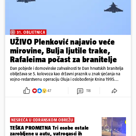
31. OBLJETNICA
UŽIVO Plenković najavio veće
mirovine, Bulja ljutile trake,
Rafaleima počast za branitelje
Dan pobjede i domovinske zahvalnosti te Dan hrvatskih branitelja
obilježava se 5. kolovoza kao državni praznik u znak sjećanja na
vojno-redarstvenu operaciju Oluja i oslobođenje Knina 1995.
godine
47
118
NESREĆA U ODRANSKOM OBREŽU
TEŠKA PROMETNA Tri osobe ostale
zarobljene u autu, vatrogasci ih