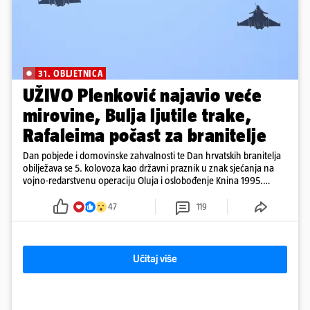
31. OBLJETNICA
UŽIVO Plenković najavio veće
mirovine, Bulja ljutile trake,
Rafaleima počast za branitelje
Dan pobjede i domovinske zahvalnosti te Dan hrvatskih branitelja
obilježava se 5. kolovoza kao državni praznik u znak sjećanja na
vojno-redarstvenu operaciju Oluja i oslobođenje Knina 1995.
godine
47
119
Učitaj više