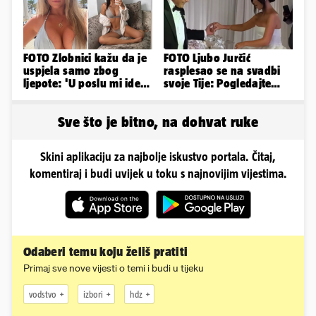
FOTO Zlobnici kažu da je
FOTO Ljubo Jurčić
uspjela samo zbog
rasplesao se na svadbi
ljepote: 'U poslu mi ide
svoje Tije: Pogledajte
jer imam strategiju'
kako je izgledalo
vjenčanje...
Sve što je bitno, na dohvat ruke
Skini aplikaciju za najbolje iskustvo portala. Čitaj,
komentiraj i budi uvijek u toku s najnovijim vijestima.
Odaberi temu koju želiš pratiti
Primaj sve nove vijesti o temi i budi u tijeku
vodstvo
izbori
hdz