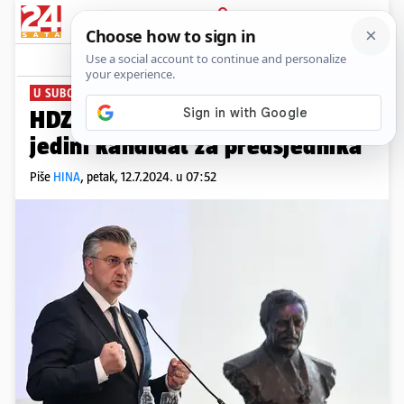
PRIJAVA
News
Komentari
18
U SUBOTU
HDZ bira vodstvo, Plenković
jedini kandidat za predsjednika
Piše
HINA
,
petak, 12.7.2024. u 07:52