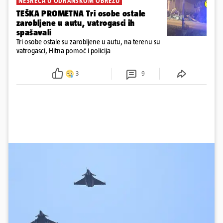
NESREĆA U ODRANSKOM OBREŽU
TEŠKA PROMETNA Tri osobe ostale
zarobljene u autu, vatrogasci ih
spašavali
Tri osobe ostale su zarobljene u autu, na terenu su
vatrogasci, Hitna pomoć i policija
3
9