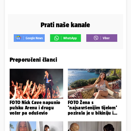
Prati naše kanale
Preporučeni članci
FOTO Nick Cave napunio
FOTO Žena s
pulsku Arenu i drugu
'najsavršenijim tijelom'
večer pa oduševio
pozirala je u bikiniju i
pokazala svoje bujne
obline...