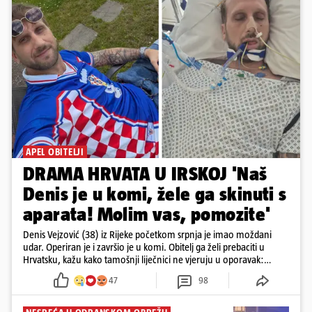
APEL OBITELJI
DRAMA HRVATA U IRSKOJ 'Naš
Denis je u komi, žele ga skinuti s
aparata! Molim vas, pomozite'
Denis Vejzović (38) iz Rijeke početkom srpnja je imao moždani
udar. Operiran je i završio je u komi. Obitelj ga želi prebaciti u
Hrvatsku, kažu kako tamošnji liječnici ne vjeruju u oporavak:
'Imamo 72 sata'
47
98