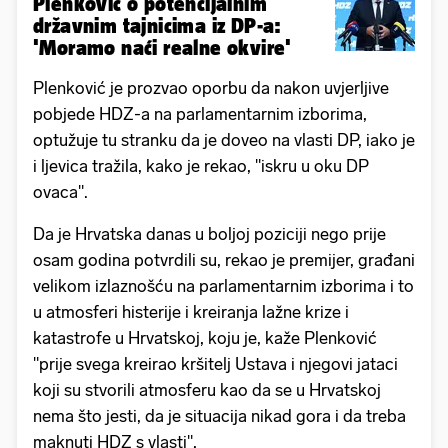
Plenković o potencijalnim
državnim tajnicima iz DP-a:
'Moramo naći realne okvire'
Plenković je prozvao oporbu da nakon uvjerljive
pobjede HDZ-a na parlamentarnim izborima,
optužuje tu stranku da je doveo na vlasti DP, iako je
i ljevica tražila, kako je rekao, "iskru u oku DP
ovaca".
Da je Hrvatska danas u boljoj poziciji nego prije
osam godina potvrdili su, rekao je premijer, građani
velikom izlaznošću na parlamentarnim izborima i to
u atmosferi histerije i kreiranja lažne krize i
katastrofe u Hrvatskoj, koju je, kaže Plenković
"prije svega kreirao kršitelj Ustava i njegovi jataci
koji su stvorili atmosferu kao da se u Hrvatskoj
nema što jesti, da je situacija nikad gora i da treba
maknuti HDZ s vlasti",