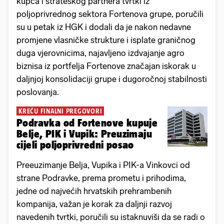
kupca i strateškog partnera tvrtki iz
poljoprivrednog sektora Fortenova grupe, poručili
su u petak iz HGK i dodali da je nakon nedavne
promjene vlasničke strukture i isplate graničnog
duga vjerovnicima, najavljeno izdvajanje agro
biznisa iz portfelja Fortenove značajan iskorak u
daljnjoj konsolidaciji grupe i dugoročnoj stabilnosti
poslovanja.
KREĆU FINALNI PREGOVORI
Podravka od Fortenove kupuje
Belje, PIK i Vupik: Preuzimaju
cijeli poljoprivredni posao
Preeuzimanje Belja, Vupika i PIK-a Vinkovci od
strane Podravke, prema prometu i prihodima,
jedne od najvećih hrvatskih prehrambenih
kompanija, važan je korak za daljnji razvoj
navedenih tvrtki, poručili su istaknuviši da se radi o