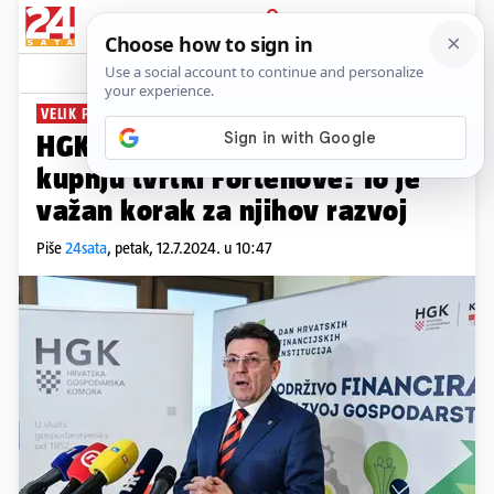
PRIJAVA
News
Komentari
0
VELIK POLJOPRIVREDNI POSAO
HGK o odabiru Podravke za
kupnju tvrtki Fortenove: To je
važan korak za njihov razvoj
Piše
24sata
,
petak, 12.7.2024. u 10:47