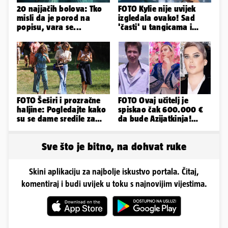
20 najjačih bolova: Tko
FOTO Kylie nije uvijek
misli da je porod na
izgledala ovako! Sad
popisu, vara se...
'časti' u tangicama i
bikiniju, ali išla je 'pod
nož'...
FOTO Šeširi i prozračne
FOTO Ovaj učitelj je
haljine: Pogledajte kako
spiskao čak 600.000 €
su se dame sredile za
da bude Azijatkinja!
311. Sinjsku alku
Ponovno želi biti
muško...
Sve što je bitno, na dohvat ruke
Skini aplikaciju za najbolje iskustvo portala. Čitaj,
komentiraj i budi uvijek u toku s najnovijim vijestima.