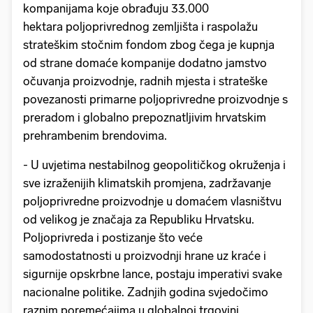
kompanijama koje obrađuju 33.000
hektara poljoprivrednog zemljišta i raspolažu
strateškim stočnim fondom zbog čega je kupnja
od strane domaće kompanije dodatno jamstvo
očuvanja proizvodnje, radnih mjesta i strateške
povezanosti primarne poljoprivredne proizvodnje s
preradom i globalno prepoznatljivim hrvatskim
prehrambenim brendovima.
- U uvjetima nestabilnog geopolitičkog okruženja i
sve izraženijih klimatskih promjena, zadržavanje
poljoprivredne proizvodnje u domaćem vlasništvu
od velikog je značaja za Republiku Hrvatsku.
Poljoprivreda i postizanje što veće
samodostatnosti u proizvodnji hrane uz kraće i
sigurnije opskrbne lance, postaju imperativi svake
nacionalne politike. Zadnjih godina svjedočimo
raznim poremećajima u globalnoj trgovini,