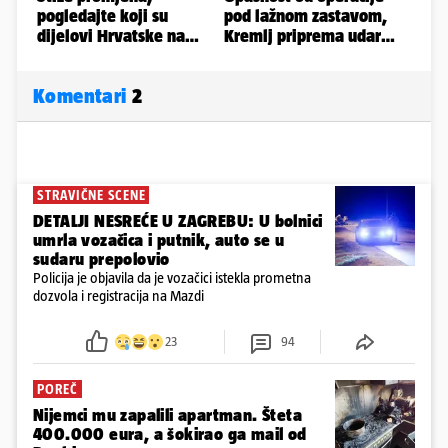
Komentari
2
STRAVIČNE SCENE
DETALJI NESREĆE U ZAGREBU: U bolnici
umrla vozačica i putnik, auto se u
sudaru prepolovio
Policija je objavila da je vozačici istekla prometna
dozvola i registracija na Mazdi
23
94
POREČ
Nijemci mu zapalili apartman. Šteta
400.000 eura, a šokirao ga mail od