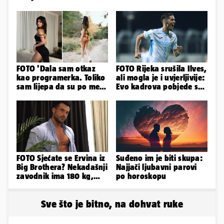
FOTO 'Dala sam otkaz
FOTO Rijeka srušila Ilves,
kao programerka. Toliko
ali mogla je i uvjerljivije:
sam lijepa da su po meni
Evo kadrova pobjede s
napravili lutku'
Rujevice
FOTO Sjećate se Ervina iz
Suđeno im je biti skupa:
Big Brothera? Nekadašnji
Najjači ljubavni parovi
zavodnik ima 180 kg,
po horoskopu
evo kako izgleda
Sve što je bitno, na dohvat ruke