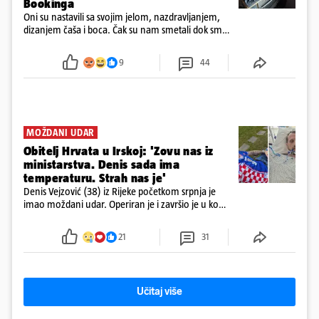
Bookinga
Oni su nastavili sa svojim jelom, nazdravljanjem,
dizanjem čaša i boca. Čak su nam smetali dok smo
u panici kupili crijeva kako bismo pokušali ugasiti
požar, rekao je vlasnik
9
44
MOŽDANI UDAR
Obitelj Hrvata u Irskoj: 'Zovu nas iz
ministarstva. Denis sada ima
temperaturu. Strah nas je'
Denis Vejzović (38) iz Rijeke početkom srpnja je
imao moždani udar. Operiran je i završio je u komi.
Obitelj ga želi prebaciti u Hrvatsku, kažu kako
tamošnji liječnici ne vjeruju u oporavak: 'Imamo
21
31
72 sata'
Učitaj više