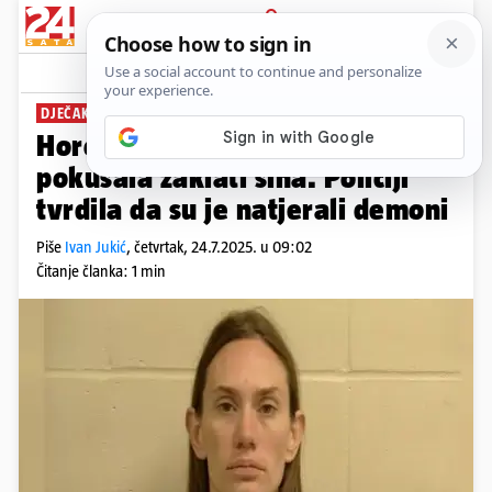
PRIJAVA
News
Komentari
2
DJEČAK NIJE ŽIVOTNO UGROŽEN
Horor priča iz SAD-a! Majka
pokušala zaklati sina. Policiji
tvrdila da su je natjerali demoni
Piše
Ivan Jukić
,
četvrtak, 24.7.2025. u 09:02
Čitanje članka: 1 min