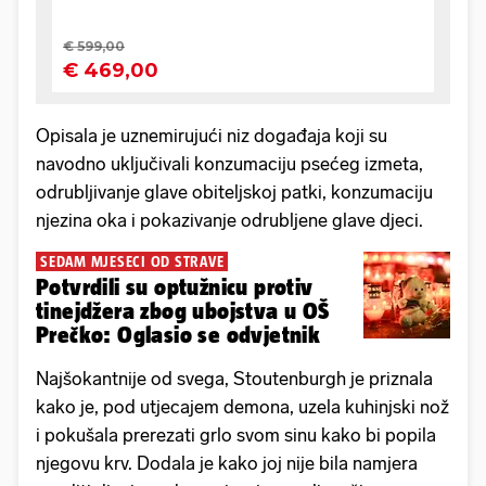
Opisala je uznemirujući niz događaja koji su
navodno uključivali konzumaciju psećeg izmeta,
odrubljivanje glave obiteljskoj patki, konzumaciju
njezina oka i pokazivanje odrubljene glave djeci.
SEDAM MJESECI OD STRAVE
Potvrdili su optužnicu protiv
tinejdžera zbog ubojstva u OŠ
Prečko: Oglasio se odvjetnik
Najšokantnije od svega, Stoutenburgh je priznala
kako je, pod utjecajem demona, uzela kuhinjski nož
i pokušala prerezati grlo svom sinu kako bi popila
njegovu krv. Dodala je kako joj nije bila namjera