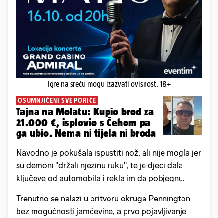
Igre na sreću mogu izazvati ovisnost. 18+
OSUMNJIČENI SVE PORIČE
Tajna na Molatu: Kupio brod za
21.000 €, isplovio s Čehom pa
ga ubio. Nema ni tijela ni broda
Navodno je pokušala ispustiti nož, ali nije mogla jer
su demoni "držali njezinu ruku", te je djeci dala
ključeve od automobila i rekla im da pobjegnu.
Trenutno se nalazi u pritvoru okruga Pennington
bez mogućnosti jamčevine, a prvo pojavljivanje