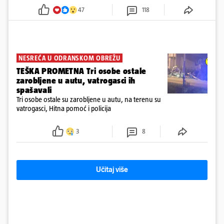
47
118
NESREĆA U ODRANSKOM OBREŽU
TEŠKA PROMETNA Tri osobe ostale
zarobljene u autu, vatrogasci ih
spašavali
Tri osobe ostale su zarobljene u autu, na terenu su
vatrogasci, Hitna pomoć i policija
3
8
Učitaj više