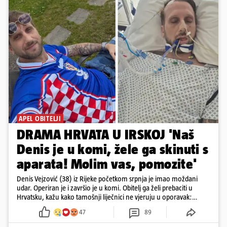
APEL OBITELJI
DRAMA HRVATA U IRSKOJ 'Naš
Denis je u komi, žele ga skinuti s
aparata! Molim vas, pomozite'
Denis Vejzović (38) iz Rijeke početkom srpnja je imao moždani
udar. Operiran je i završio je u komi. Obitelj ga želi prebaciti u
Hrvatsku, kažu kako tamošnji liječnici ne vjeruju u oporavak:
'Imamo 72 sata'
47
89