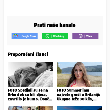
Prati naše kanale
Preporučeni članci
FOTO Spetljali su se na
FOTO Summer ima
Krku dok su bili djeca,
najveće grudi u Britaniji:
završilo je burno. Dončić
Ukupno teže 30 kila,
i Anamaria u novoj fazi
razmišljam o
smanjivanju...