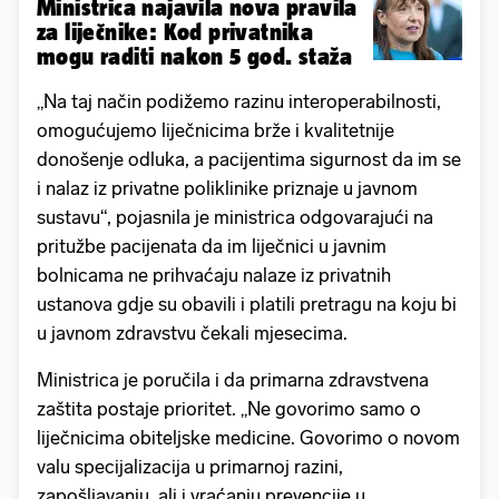
Ministrica najavila nova pravila
za liječnike: Kod privatnika
mogu raditi nakon 5 god. staža
„Na taj način podižemo razinu interoperabilnosti,
omogućujemo liječnicima brže i kvalitetnije
donošenje odluka, a pacijentima sigurnost da im se
i nalaz iz privatne poliklinike priznaje u javnom
sustavu“, pojasnila je ministrica odgovarajući na
pritužbe pacijenata da im liječnici u javnim
bolnicama ne prihvaćaju nalaze iz privatnih
ustanova gdje su obavili i platili pretragu na koju bi
u javnom zdravstvu čekali mjesecima.
Ministrica je poručila i da primarna zdravstvena
zaštita postaje prioritet. „Ne govorimo samo o
liječnicima obiteljske medicine. Govorimo o novom
valu specijalizacija u primarnoj razini,
zapošljavanju, ali i vraćanju prevencije u