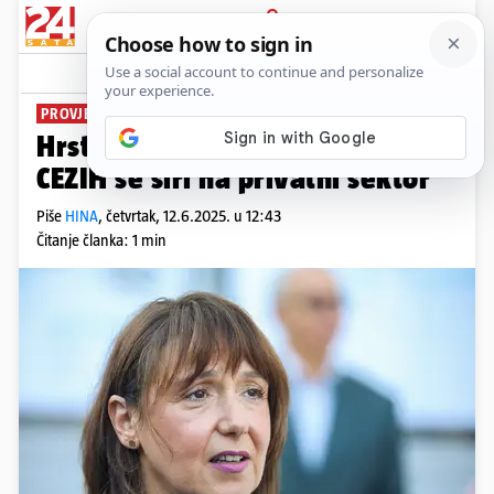
PRIJAVA
News
Komentari
0
PROVJERA KVALITETE
Hrstić o digitalizaciji zdravstva:
CEZIH se širi na privatni sektor
Piše
HINA
,
četvrtak, 12.6.2025. u 12:43
Čitanje članka: 1 min