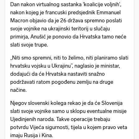
Dan nakon virtualnog sastanka 'koalicije voljnih',
nakon kojeg je francuski predsjednik Emmanuel
Macron objavio da je 26 država spremno poslati
svoje vojnike na ukrajinski teritorij u slučaju
primirja, Anušić je ponovio da Hrvatska tamo neće
slati svoje trupe.
„Niti smo spremni, niti to želimo, niti planiramo slati
hrvatsku vojsku u Ukrajinu”, naglasio je ministar,
dodajući da će Hrvatska nastaviti snažno
podržavati ratom pogođenu zemlju na druge
načine.
Njegov slovenski kolega rekao je da će Slovenija
slati svoje vojnike samo u sklopu eventualne misije
Ujedinjenih naroda. Takve operacije trebaju
potvrdu Vijeća sigurnosti, tijela u kojem pravo veta
imaju Rusija i Kina.