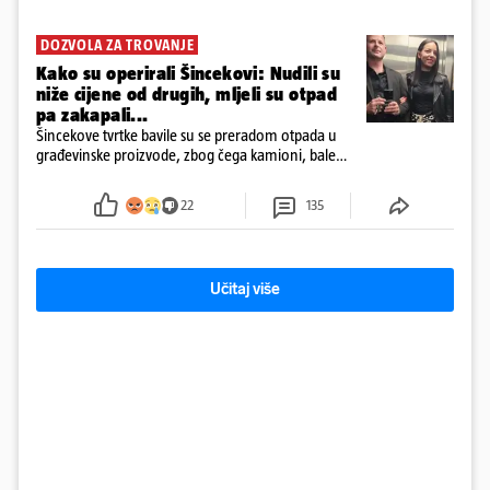
DOZVOLA ZA TROVANJE
Kako su operirali Šincekovi: Nudili su
niže cijene od drugih, mljeli su otpad
pa zakapali...
Šincekove tvrtke bavile su se preradom otpada u
građevinske proizvode, zbog čega kamioni, bale
plastike i samljeveni materijal dugo nisu izazivali
sumnju
22
135
Učitaj više