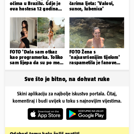
očima u Brazilu. Gdje je
čarima ljeta: 'Valovi,
ova hostesa 12 godina
sunce, lubenica'
poslije i kako izgleda?
FOTO 'Dala sam otkaz
FOTO Žena s
kao programerka. Toliko
'najsavršenijim tijelom'
sam lijepa da su po meni
raspametila je fanove
napravili lutku'
zaigranim fotkama iz
plićaka
Sve što je bitno, na dohvat ruke
Skini aplikaciju za najbolje iskustvo portala. Čitaj,
komentiraj i budi uvijek u toku s najnovijim vijestima.