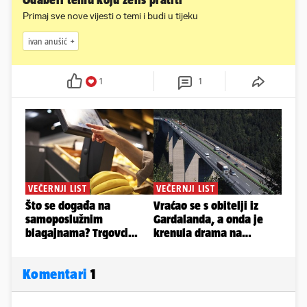
Odaberi temu koju želiš pratiti
Primaj sve nove vijesti o temi i budi u tijeku
ivan anušić
1
1
Komentari
1