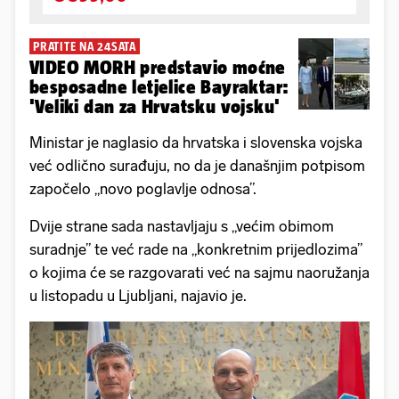
PRATITE NA 24SATA
VIDEO MORH predstavio moćne
besposadne letjelice Bayraktar:
'Veliki dan za Hrvatsku vojsku'
Ministar je naglasio da hrvatska i slovenska vojska
već odlično surađuju, no da je današnjim potpisom
započelo „novo poglavlje odnosa”.
Dvije strane sada nastavljaju s „većim obimom
suradnje” te već rade na „konkretnim prijedlozima”
o kojima će se razgovarati već na sajmu naoružanja
u listopadu u Ljubljani, najavio je.