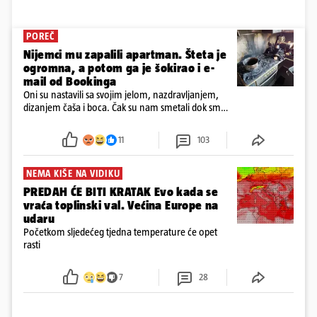
POREČ
Nijemci mu zapalili apartman. Šteta je
ogromna, a potom ga je šokirao i e-
mail od Bookinga
Oni su nastavili sa svojim jelom, nazdravljanjem,
dizanjem čaša i boca. Čak su nam smetali dok smo
u panici kupili crijeva kako bismo pokušali ugasiti
požar, rekao je vlasnik
11
103
NEMA KIŠE NA VIDIKU
PREDAH ĆE BITI KRATAK Evo kada se
vraća toplinski val. Većina Europe na
udaru
Početkom sljedećeg tjedna temperature će opet
rasti
7
28