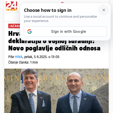
PRIJAVA
News
Komentari
1
JAČANJE OBRANE
Hrvatska i Slovenija potpisali
deklaraciju o vojnoj suradnji:
Novo poglavlje odličnih odnosa
Piše
HINA
,
petak, 5.9.2025. u 13:05
Čitanje članka: 1 min